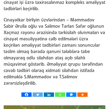
cinayət işi üzrə təxirəsalınmaz kompleks əməliyyat
tədbirləri keçirilib.
Cinayətkar birliyin üzvlərindən – Məmmədov
Sabir Ərulla oğlu və Səlimov Tərlan Səfər oğlunun
Xaçmaz rayonu ərazisində tərkisilah olunmaları və
cinayət məsuliyyətinə cəlb edilmələri üzrə
keçirilən əməliyyat tədbirləri zamanı sonuncular
təslim olmaq barədə qanuni tələblərə tabe
olmayaraq odlu silahdan atəş açıb silahlı
müqavimət göstərib. Əməliyyat qrupu tərəfindən
cavab tədbiri olaraq xidməti silahdan istifadə
edilməklə S.Məmmədov və T.Səlimov
zərərsizləşdirilib.