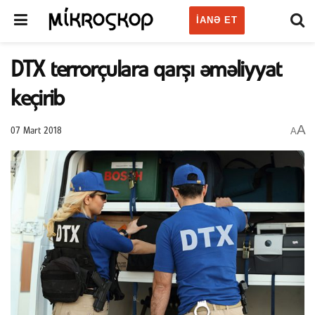
IANƏ ET
DTX terrorçulara qarşı əməliyyat
keçirib
A
A
07 Mart 2018