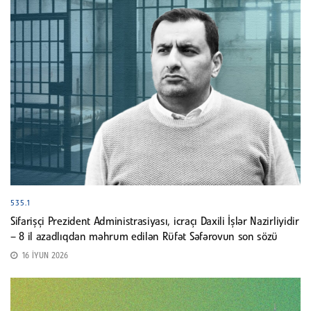
535.1
Sifarişçi Prezident Administrasiyası, icraçı Daxili İşlər Nazirliyidir
– 8 il azadlıqdan məhrum edilən Rüfət Səfərovun son sözü
16 İYUN 2026