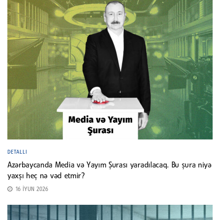
DETALLI
Azərbaycanda Media və Yayım Şurası yaradılacaq. Bu şura niyə
yaxşı heç nə vəd etmir?
16 İYUN 2026