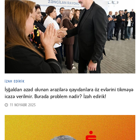
İZAH EDIRIK
İşğaldan azad olunan ərazilərə qayıdanlara öz evlərini tikməyə
icazə verilmir. Burada problem nədir? İzah edirik!
11 NOYABR 2025