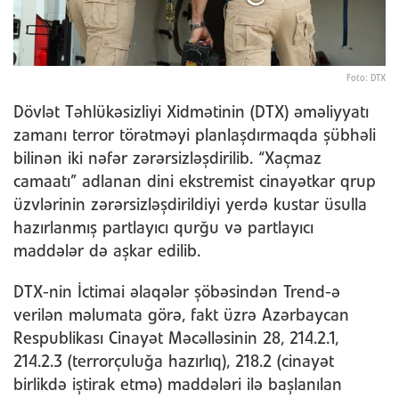
Foto: DTX
Dövlət Təhlükəsizliyi Xidmətinin (DTX) əməliyyatı
zamanı terror törətməyi planlaşdırmaqda şübhəli
bilinən iki nəfər zərərsizləşdirilib. “Xaçmaz
camaatı” adlanan dini ekstremist cinayətkar qrup
üzvlərinin zərərsizləşdirildiyi yerdə kustar üsulla
hazırlanmış partlayıcı qurğu və partlayıcı
maddələr də aşkar edilib.
DTX-nin İctimai əlaqələr şöbəsindən Trend-ə
verilən məlumata görə, fakt üzrə Azərbaycan
Respublikası Cinayət Məcəlləsinin 28, 214.2.1,
214.2.3 (terrorçuluğa hazırlıq), 218.2 (cinayət
birlikdə iştirak etmə) maddələri ilə başlanılan