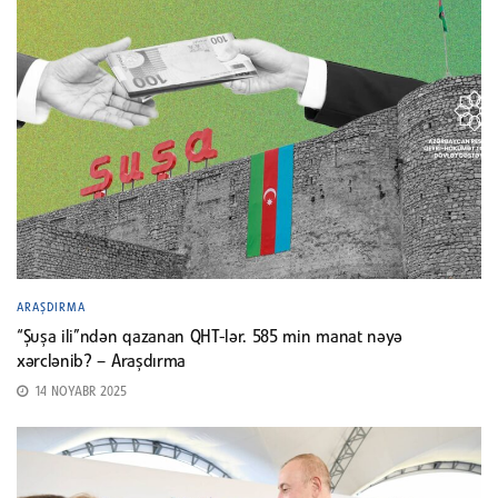
ARAŞDIRMA
“Şuşa ili”ndən qazanan QHT-lər. 585 min manat nəyə
xərclənib? – Araşdırma
14 NOYABR 2025