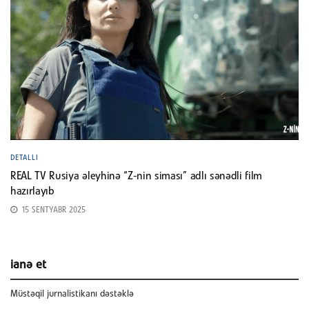
DETALLI
REAL TV Rusiya əleyhinə “Z-nin siması” adlı sənədli film
hazırlayıb
15 SENTYABR 2025
ianə et
Müstəqil jurnalistikanı dəstəklə