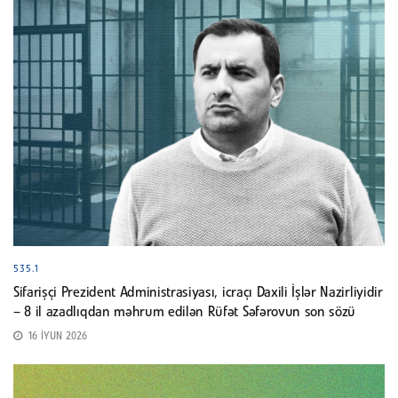
535.1
Sifarişçi Prezident Administrasiyası, icraçı Daxili İşlər Nazirliyidir
– 8 il azadlıqdan məhrum edilən Rüfət Səfərovun son sözü
16 İYUN 2026