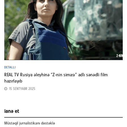
DETALLI
REAL TV Rusiya əleyhinə “Z-nin siması” adlı sənədli film
hazırlayıb
15 SENTYABR 2025
ianə et
Müstəqil jurnalistikanı dəstəklə