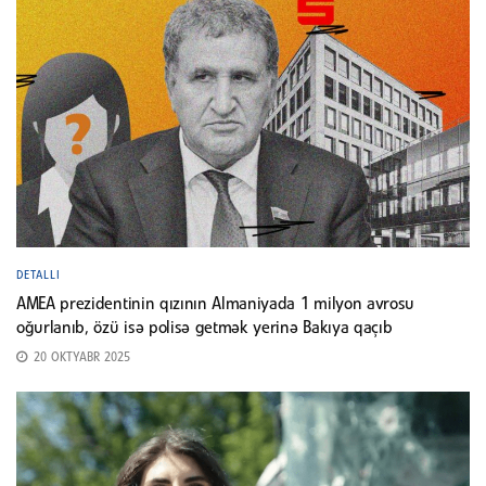
DETALLI
AMEA prezidentinin qızının Almaniyada 1 milyon avrosu
oğurlanıb, özü isə polisə getmək yerinə Bakıya qaçıb
20 OKTYABR 2025