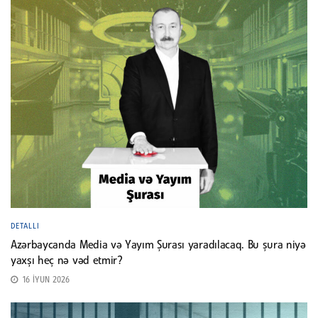
DETALLI
Azərbaycanda Media və Yayım Şurası yaradılacaq. Bu şura niyə
yaxşı heç nə vəd etmir?
16 İYUN 2026