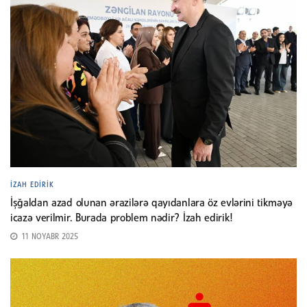
İZAH EDIRIK
İşğaldan azad olunan ərazilərə qayıdanlara öz evlərini tikməyə
icazə verilmir. Burada problem nədir? İzah edirik!
11 NOYABR 2025