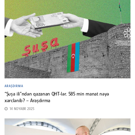
ARAŞDIRMA
“Şuşa ili”ndən qazanan QHT-lər. 585 min manat nəyə
xərclənib? – Araşdırma
14 NOYABR 2025