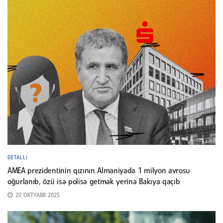
DETALLI
AMEA prezidentinin qızının Almaniyada 1 milyon avrosu
oğurlanıb, özü isə polisə getmək yerinə Bakıya qaçıb
20 OKTYABR 2025