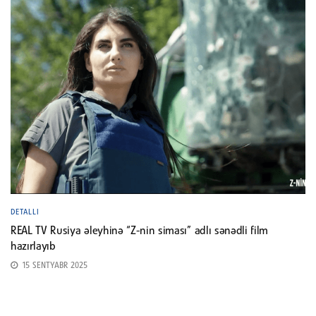
DETALLI
REAL TV Rusiya əleyhinə “Z-nin siması” adlı sənədli film
hazırlayıb
15 SENTYABR 2025