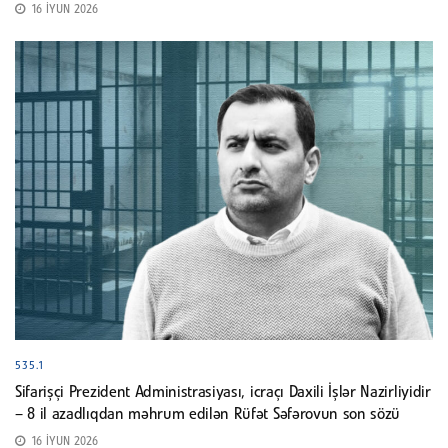
16 İYUN 2026
535.1
Sifarişçi Prezident Administrasiyası, icraçı Daxili İşlər Nazirliyidir
– 8 il azadlıqdan məhrum edilən Rüfət Səfərovun son sözü
16 İYUN 2026