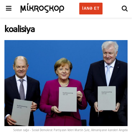
IANƏ ET
koalisiya
Soldan sağa - Sosial Demokrat Partiyasın lideri Martin Şulz, Almaniyanın kansleri Angela