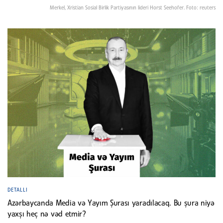
Merkel, Xristian Sosial Birlik Partiyasının lideri Horst Seehofer. Foto: reuters
DETALLI
Azərbaycanda Media və Yayım Şurası yaradılacaq. Bu şura niyə
yaxşı heç nə vəd etmir?