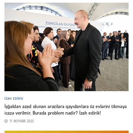
İZAH EDIRIK
İşğaldan azad olunan ərazilərə qayıdanlara öz evlərini tikməyə
icazə verilmir. Burada problem nədir? İzah edirik!
11 NOYABR 2025