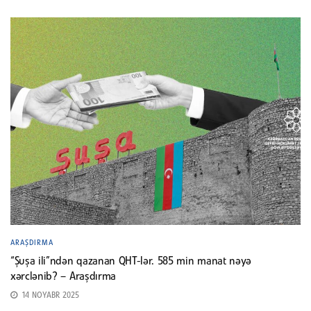
ARAŞDIRMA
“Şuşa ili”ndən qazanan QHT-lər. 585 min manat nəyə
xərclənib? – Araşdırma
14 NOYABR 2025