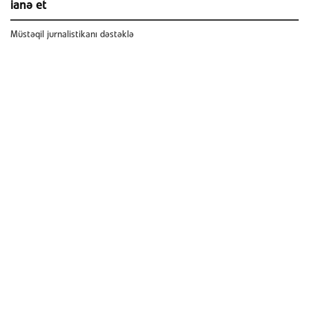
ianə et
Müstəqil jurnalistikanı dəstəklə