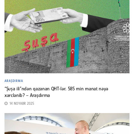
ARAŞDIRMA
“Şuşa ili”ndən qazanan QHT-lər. 585 min manat nəyə
xərclənib? – Araşdırma
14 NOYABR 2025