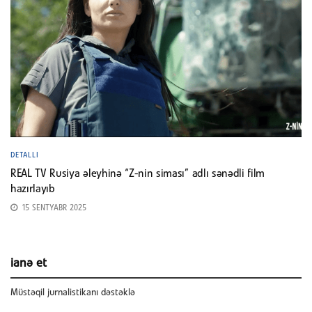
DETALLI
REAL TV Rusiya əleyhinə “Z-nin siması” adlı sənədli film
hazırlayıb
15 SENTYABR 2025
ianə et
Müstəqil jurnalistikanı dəstəklə