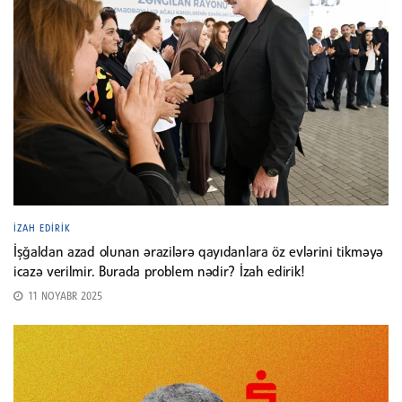
İZAH EDIRIK
İşğaldan azad olunan ərazilərə qayıdanlara öz evlərini tikməyə
icazə verilmir. Burada problem nədir? İzah edirik!
11 NOYABR 2025