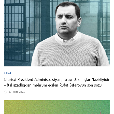
535.1
Sifarişçi Prezident Administrasiyası, icraçı Daxili İşlər Nazirliyidir
– 8 il azadlıqdan məhrum edilən Rüfət Səfərovun son sözü
16 İYUN 2026