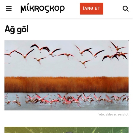
IANƏ ET
Ağ göl
Foto: Video screenshot