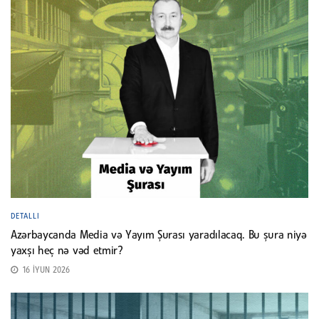
DETALLI
Azərbaycanda Media və Yayım Şurası yaradılacaq. Bu şura niyə
yaxşı heç nə vəd etmir?
16 İYUN 2026