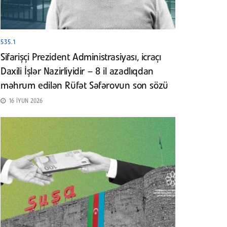
535.1
Sifarişçi Prezident Administrasiyası, icraçı
Daxili İşlər Nazirliyidir – 8 il azadlıqdan
məhrum edilən Rüfət Səfərovun son sözü
16 İYUN 2026