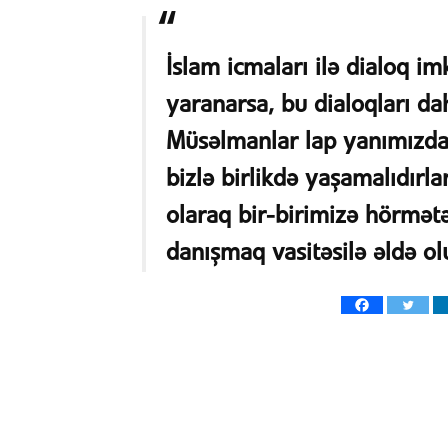
İslam icmaları ilə dialoq im
yaranarsa, bu dialoqları da
Müsəlmanlar lap yanımızda,
bizlə birlikdə yaşamalıdırla
olaraq bir-birimizə hörmət
danışmaq vasitəsilə əldə olu