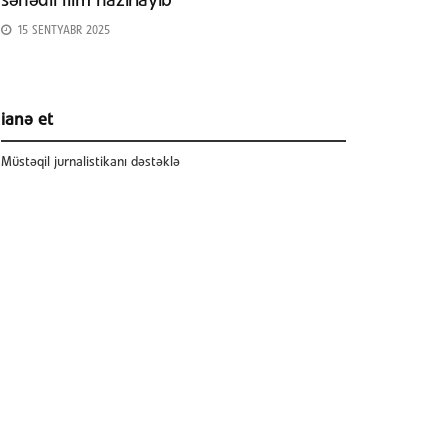
sənədli film hazırlayıb
15 SENTYABR 2025
ianə et
Müstəqil jurnalistikanı dəstəklə