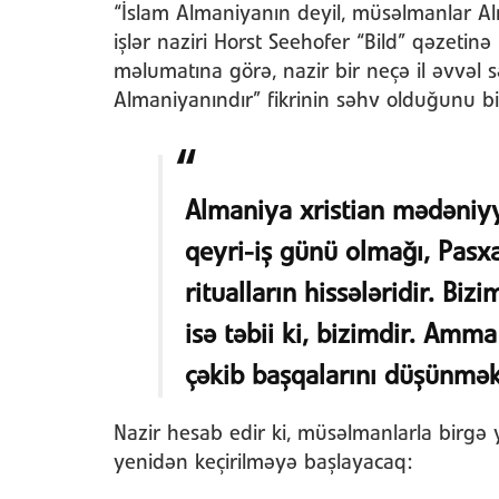
“İslam Almaniyanın deyil, müsəlmanlar Alma
işlər naziri Horst Seehofer “Bild” qəzeti
məlumatına görə, nazir bir neçə il əvvəl sə
Almaniyanındır” fikrinin səhv olduğunu bil
Almaniya xristian mədəniyy
qeyri-iş günü olmağı, Pasxa
ritualların hissələridir. Bi
isə təbii ki, bizimdir. Amm
çəkib başqalarını düşünmə
Nazir hesab edir ki, müsəlmanlarla birgə 
yenidən keçirilməyə başlayacaq: