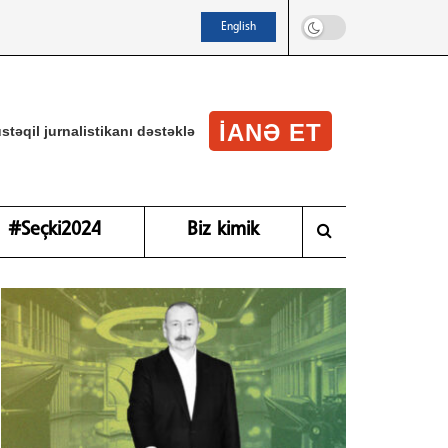
English
IANƏ ET
stəqil jurnalistikanı dəstəklə
#Seçki2024
Biz kimik