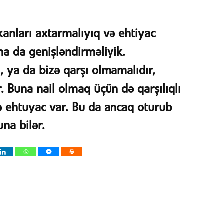
kanları axtarmalıyıq və ehtiyac
ha da genişləndirməliyik.
 ya da bizə qarşı olmamalıdır,
r. Buna nail olmaq üçün də qarşılıqlı
ə ehtuyac var. Bu da ancaq oturub
na bilər.