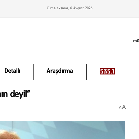
Cümə axşamı, 6 Avqust 2026
mü
Detallı
Araşdırma
ın deyil”
A
A