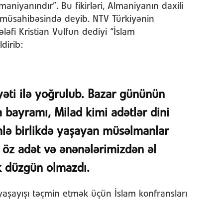
niyanındır”. Bu fikirləri, Almaniyanın daxili
nə müsahibəsində deyib. NTV Türkiyənin
ləfi Kristian Vulfun dediyi “İslam
dirib:
əti ilə yoğrulub. Bazar gününün
 bayramı, Milad kimi adətlər dini
zimlə birlikdə yaşayan müsəlmanlar
a öz adət və ənənələrimizdən əl
k düzgün olmazdı.
yaşayışı təçmin etmək üçün İslam konfransları