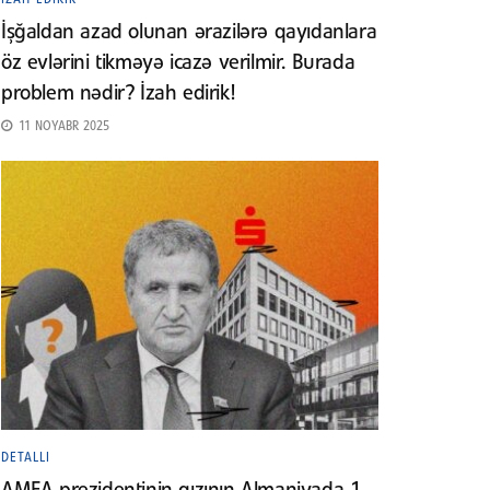
İşğaldan azad olunan ərazilərə qayıdanlara
öz evlərini tikməyə icazə verilmir. Burada
problem nədir? İzah edirik!
11 NOYABR 2025
DETALLI