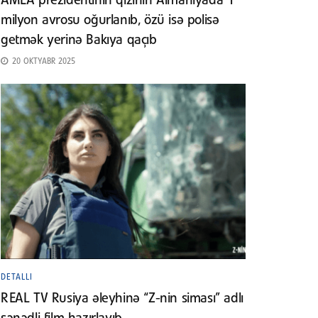
AMEA prezidentinin qızının Almaniyada 1
milyon avrosu oğurlanıb, özü isə polisə
getmək yerinə Bakıya qaçıb
20 OKTYABR 2025
DETALLI
REAL TV Rusiya əleyhinə “Z-nin siması” adlı