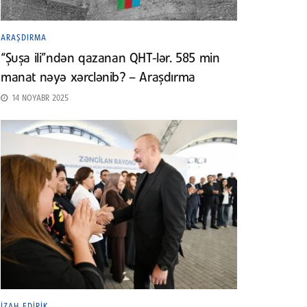
ARAŞDIRMA
“Şuşa ili”ndən qazanan QHT-lər. 585 min
manat nəyə xərclənib? – Araşdırma
14 NOYABR 2025
İZAH EDIRIK