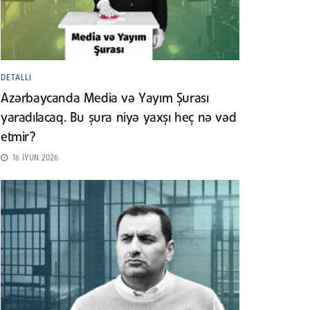
DETALLI
Azərbaycanda Media və Yayım Şurası
yaradılacaq. Bu şura niyə yaxşı heç nə vəd
etmir?
16 İYUN 2026