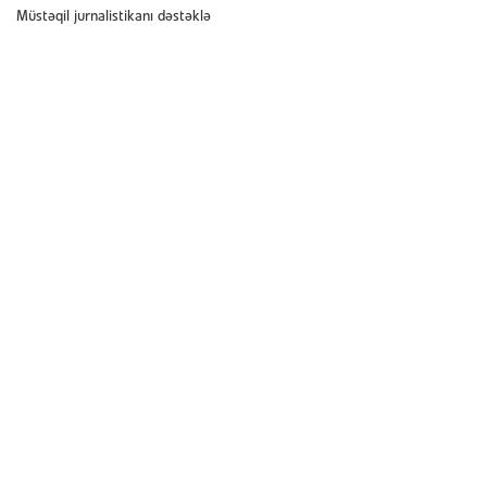
Müstəqil jurnalistikanı dəstəklə