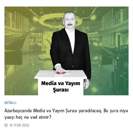
DETALLI
Azərbaycanda Media və Yayım Şurası yaradılacaq. Bu şura niyə
yaxşı heç nə vəd etmir?
16 İYUN 2026