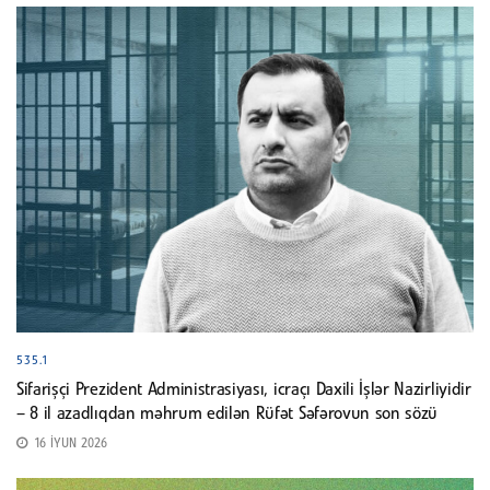
535.1
Sifarişçi Prezident Administrasiyası, icraçı Daxili İşlər Nazirliyidir
– 8 il azadlıqdan məhrum edilən Rüfət Səfərovun son sözü
16 İYUN 2026