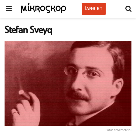
IANƏ ET
Stefan Sveyq
Foto: driverpete.ru