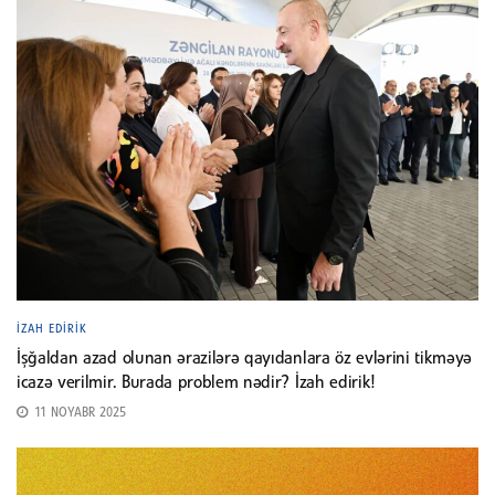
İZAH EDIRIK
İşğaldan azad olunan ərazilərə qayıdanlara öz evlərini tikməyə
icazə verilmir. Burada problem nədir? İzah edirik!
11 NOYABR 2025