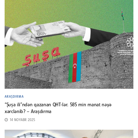
ARAŞDIRMA
“Şuşa ili”ndən qazanan QHT-lər. 585 min manat nəyə
xərclənib? – Araşdırma
14 NOYABR 2025