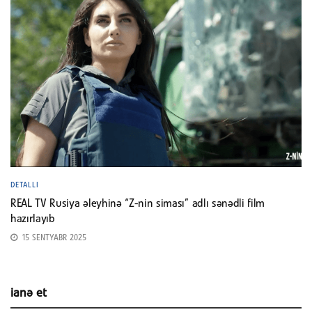
DETALLI
REAL TV Rusiya əleyhinə “Z-nin siması” adlı sənədli film
hazırlayıb
15 SENTYABR 2025
ianə et