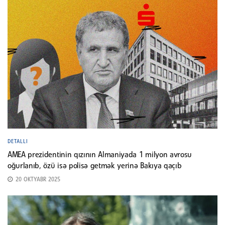
DETALLI
AMEA prezidentinin qızının Almaniyada 1 milyon avrosu
oğurlanıb, özü isə polisə getmək yerinə Bakıya qaçıb
20 OKTYABR 2025