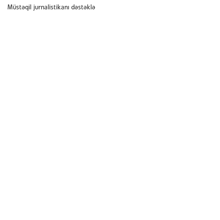
Müstəqil jurnalistikanı dəstəklə