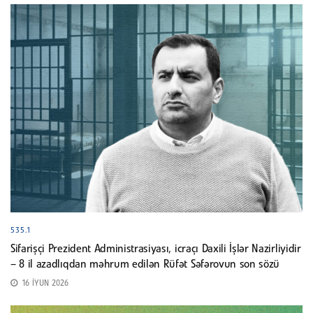
535.1
Sifarişçi Prezident Administrasiyası, icraçı Daxili İşlər Nazirliyidir
– 8 il azadlıqdan məhrum edilən Rüfət Səfərovun son sözü
16 İYUN 2026