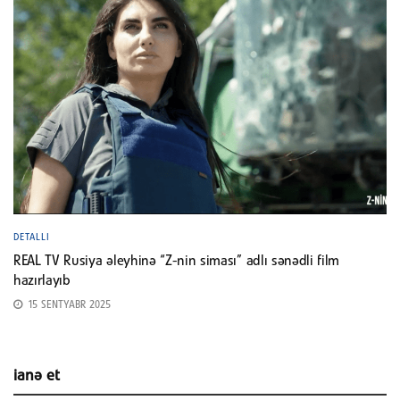
DETALLI
REAL TV Rusiya əleyhinə “Z-nin siması” adlı sənədli film
hazırlayıb
15 SENTYABR 2025
ianə et