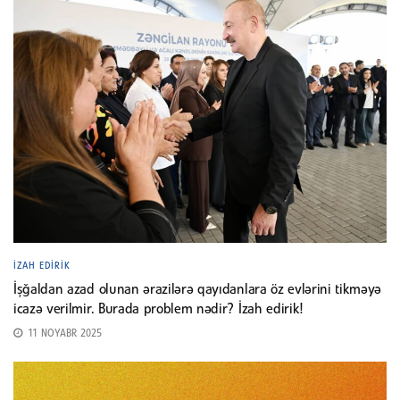
İZAH EDIRIK
İşğaldan azad olunan ərazilərə qayıdanlara öz evlərini tikməyə
icazə verilmir. Burada problem nədir? İzah edirik!
11 NOYABR 2025