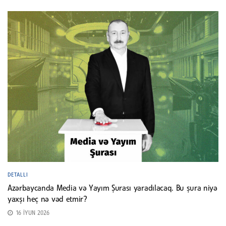
DETALLI
Azərbaycanda Media və Yayım Şurası yaradılacaq. Bu şura niyə
yaxşı heç nə vəd etmir?
16 İYUN 2026