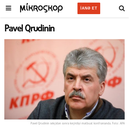
IANƏ ET
Pavel Qrudinin
Pavel Qrudinin sekçidən sonra keçirdiyi mətbuat konfransında. Foto: APA