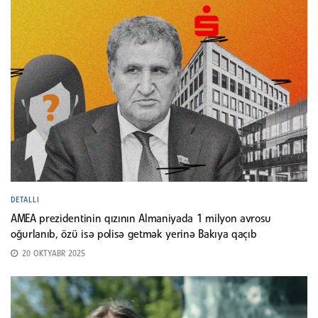
DETALLI
AMEA prezidentinin qızının Almaniyada 1 milyon avrosu
oğurlanıb, özü isə polisə getmək yerinə Bakıya qaçıb
20 OKTYABR 2025