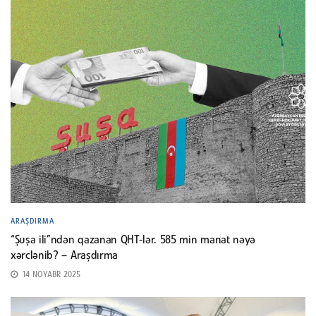
ARAŞDIRMA
“Şuşa ili”ndən qazanan QHT-lər. 585 min manat nəyə
xərclənib? – Araşdırma
14 NOYABR 2025