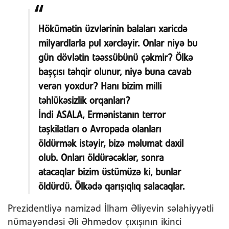
Hökümətin üzvlərinin balaları xaricdə
milyardlarla pul xərcləyir. Onlar niyə bu
gün dövlətin təəssübünü çəkmir? Ölkə
başçısı təhqir olunur, niyə buna cavab
verən yoxdur? Hanı bizim milli
təhlükəsizlik orqanları?
İndi ASALA, Ermənistanın terror
təşkilatları o Avropada olanları
öldürmək istəyir, bizə məlumat daxil
olub. Onları öldürəcəklər, sonra
atacaqlar bizim üstümüzə ki, bunlar
öldürdü. Ölkədə qarışıqlıq salacaqlar.
Prezidentliyə namizəd İlham Əliyevin səlahiyyətli
nümayəndəsi Əli Əhmədov çıxışının ikinci