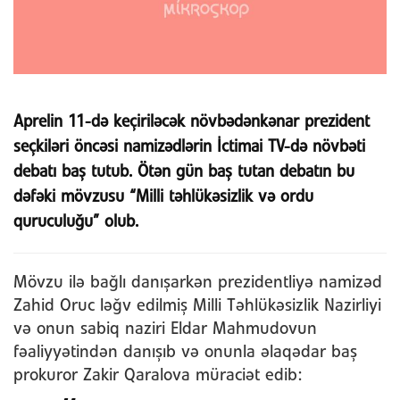
Aprelin 11-də keçiriləcək növbədənkənar prezident
seçkiləri öncəsi namizədlərin İctimai TV-də növbəti
debatı baş tutub. Ötən gün baş tutan debatın bu
dəfəki mövzusu “Milli təhlükəsizlik və ordu
quruculuğu” olub.
Mövzu ilə bağlı danışarkən prezidentliyə namizəd
Zahid Oruc ləğv edilmiş Milli Təhlükəsizlik Nazirliyi
və onun sabiq naziri Eldar Mahmudovun
fəaliyyətindən danışıb və onunla əlaqədar baş
prokuror Zakir Qaralova müraciət edib: