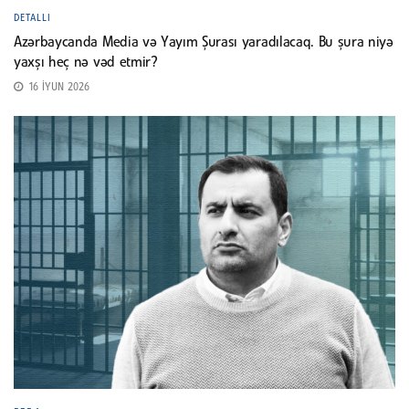
DETALLI
Azərbaycanda Media və Yayım Şurası yaradılacaq. Bu şura niyə
yaxşı heç nə vəd etmir?
16 İYUN 2026