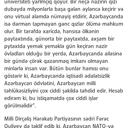
universiteti yarlmçıq qoyur. Bir neçə nazirin qızı
dubayda milyonlarla başa gələn əyləncə keçirir və
onu virtual aləmdə nümayiş etdirir, Azərbaycanda
isə dərman tapmayan gənc qızlar ölümə məhkum
olur. Bir tərəfdə xaricdə, hansısa ölkənin
paytaxtında, günorta bir paytaxtda, axşam bir
pytaxtda yemək yeməklə gün keçirən nazir
övladları olduğu bir yerdə, Azərbaycanda ailəsinə
bir gündə çörək qazanmaq imkanı olmayan
minlərlə insan var. Bütün bunlar hamısı onu
göstərir ki, Azərbaycanda iqtisadi ədalətsizlik
Azərbaycan ödvlətini, Azərbaycan milli
təhlükəsizliyini çox ciddi şəkildə təhdid edir. Hesab
edirəm ki, bu istiqamətdə çox ciddi işlər
görülməlidir”.
Milli Dirçəliş Hərəkatı Partiyasının sədri Fərəc
Quliyev də təklif edib ki, Azərbaycan NATO-ya