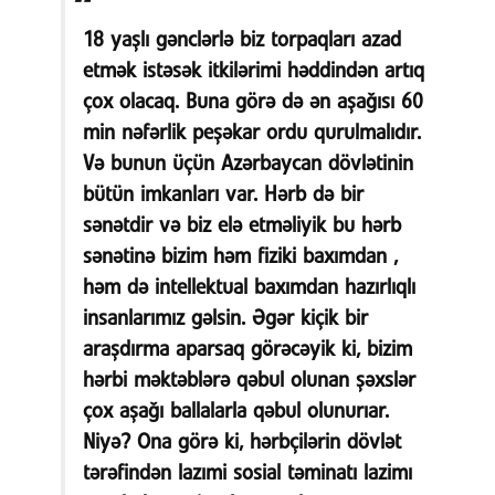
18 yaşlı gənclərlə biz torpaqları azad
etmək istəsək itkilərimi həddindən artıq
çox olacaq. Buna görə də ən aşağısı 60
min nəfərlik peşəkar ordu qurulmalıdır.
Və bunun üçün Azərbaycan dövlətinin
bütün imkanları var. Hərb də bir
sənətdir və biz elə etməliyik bu hərb
sənətinə bizim həm fiziki baxımdan ,
həm də intellektual baxımdan hazırlıqlı
insanlarımız gəlsin. Əgər kiçik bir
araşdırma aparsaq görəcəyik ki, bizim
hərbi məktəblərə qəbul olunan şəxslər
çox aşağı ballalarla qəbul olunurıar.
Niyə? Ona görə ki, hərbçilərin dövlət
tərəfindən lazımi sosial təminatı lazimı