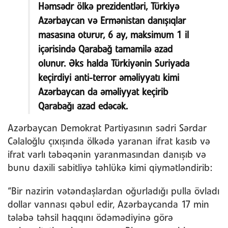
Həmsədr ölkə prezidentləri, Türkiyə
Azərbaycan və Ermənistan danışıqlar
masasına oturur, 6 ay, maksimum 1 il
içərisində Qarabağ tamamilə azad
olunur. Əks halda Türkiyənin Suriyada
keçirdiyi anti-terror əməliyyatı kimi
Azərbaycan da əməliyyat keçirib
Qarabağı azad edəcək.
Azərbaycan Demokrat Partiyasının sədri Sərdar
Cəlaloğlu çıxışında ölkədə yaranan ifrat kasıb və
ifrat varlı təbəqənin yaranmasından danışıb və
bunu daxili sabitliyə təhlükə kimi qiymətləndirib:
“Bir nazirin vətəndaşlardan oğurladığı pulla övladı
dollar vannası qəbul edir, Azərbaycanda 17 min
tələbə təhsil haqqını ödəmədiyinə görə