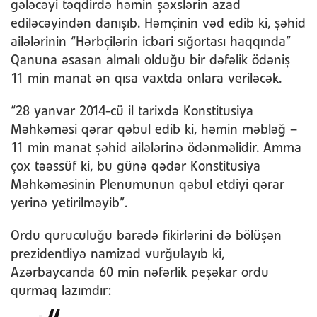
gələcəyi təqdirdə həmin şəxslərin azad
ediləcəyindən danışıb. Həmçinin vəd edib ki, şəhid
ailələrinin “Hərbçilərin icbari sığortası haqqında”
Qanuna əsasən almalı olduğu bir dəfəlik ödəniş
11 min manat ən qısa vaxtda onlara veriləcək.
“28 yanvar 2014-cü il tarixdə Konstitusiya
Məhkəməsi qərar qəbul edib ki, həmin məbləğ –
11 min manat şəhid ailələrinə ödənməlidir. Amma
çox təəssüf ki, bu günə qədər Konstitusiya
Məhkəməsinin Plenumunun qəbul etdiyi qərar
yerinə yetirilməyib”.
Ordu quruculuğu barədə fikirlərini də bölüşən
prezidentliyə namizəd vurğulayıb ki,
Azərbaycanda 60 min nəfərlik peşəkar ordu
qurmaq lazımdır: