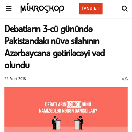
IANƏ ET
Debatların 3-cü günündə
Pakistandakı nüvə silahının
Azərbaycana gətiriləcəyi vəd
olundu
A
A
22 Mart 2018