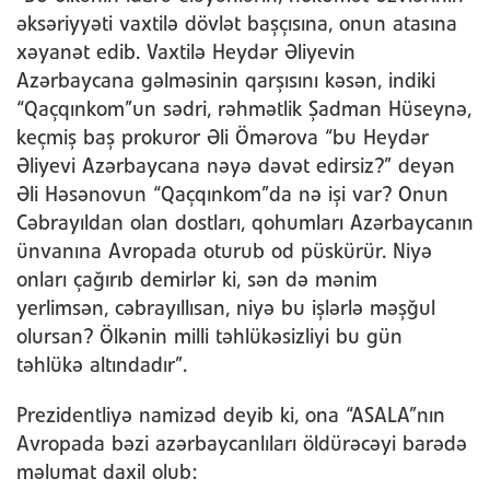
əksəriyyəti vaxtilə dövlət başçısına, onun atasına
xəyanət edib. Vaxtilə Heydər Əliyevin
Azərbaycana gəlməsinin qarşısını kəsən, indiki
“Qaçqınkom”un sədri, rəhmətlik Şadman Hüseynə,
keçmiş baş prokuror Əli Ömərova “bu Heydər
Əliyevi Azərbaycana nəyə dəvət edirsiz?” deyən
Əli Həsənovun “Qaçqınkom”da nə işi var? Onun
Cəbrayıldan olan dostları, qohumları Azərbaycanın
ünvanına Avropada oturub od püskürür. Niyə
onları çağırıb demirlər ki, sən də mənim
yerlimsən, cəbrayıllısan, niyə bu işlərlə məşğul
olursan? Ölkənin milli təhlükəsizliyi bu gün
təhlükə altındadır”.
Prezidentliyə namizəd deyib ki, ona “ASALA”nın
Avropada bəzi azərbaycanlıları öldürəcəyi barədə
məlumat daxil olub: