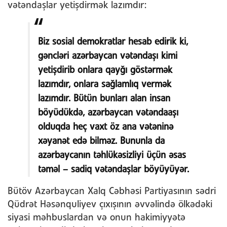
vətəndaşlar yetişdirmək lazımdır:
Biz sosial demokratlar hesab edirik ki,
gəncləri azərbaycan vətəndaşı kimi
yetişdirib onlara qayğı göstərmək
lazımdır, onlara sağlamlıq vermək
lazımdır. Bütün bunları alan insan
böyüdükdə, azərbaycan vətəndaaşı
olduqda heç vaxt öz ana vətəninə
xəyanət edə bilməz. Bununla da
azərbaycanın təhlükəsizliyi üçün əsas
təməl – sadiq vətəndaşlar böyüyüyər.
Bütöv Azərbaycan Xalq Cəbhəsi Partiyasının sədri
Qüdrət Həsənquliyev çıxışının əvvəlində ölkədəki
siyasi məhbuslardan və onun hakimiyyətə