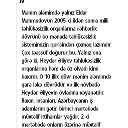
Mənim aləmimdə yalnız Eldar
Mahmudovun 2005-ci ildən sonra milli
təhlükəsizlik orqanlarına rəhbərlik
dövrünü bu mənada təhlükəsizlik
sistemimizin içərisindən çıxmaq lazımdır.
Çox təəssüf doğurur bu. Yalnız ona
görə ki, Heydər Əliyev təhlükəsizlik
orqanlarına həm də öz ölvadı kimi
baxırdı. O 10 illik dövr mənim aləmimdə
qara ləkə dövrüdür və ilk növbədə
Heydər Əliyevin övladına xəyanətdir.
Baxın, insanları, Azərbaycanın iş
adamlarını gətir, birinci mərtəbədə
müxtəlif ittihamlar yağdır, 2-ci
mərtəbədə onların üzərinə müxtəlif