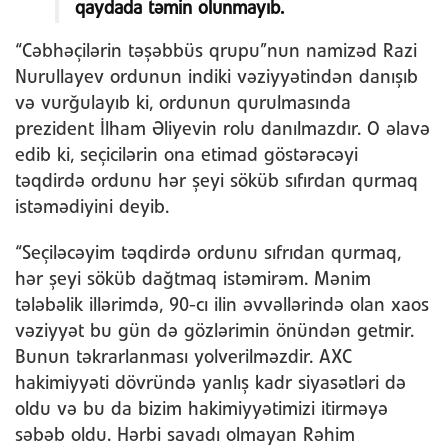
qaydada təmin olunmayıb.
“Cəbhəçilərin təşəbbüs qrupu”nun namizəd Razi
Nurullayev ordunun indiki vəziyyətindən danışıb
və vurğulayıb ki, ordunun qurulmasında
prezident İlham Əliyevin rolu danılmazdır. O əlavə
edib ki, seçicilərin ona etimad göstərəcəyi
təqdirdə ordunu hər şeyi söküb sıfırdan qurmaq
istəmədiyini deyib.
“Seçiləcəyim təqdirdə ordunu sıfrıdan qurmaq,
hər şeyi söküb dağtmaq istəmirəm. Mənim
tələbəlik illərimdə, 90-cı ilin əvvəllərində olan xaos
vəziyyət bu gün də gözlərimin önündən getmir.
Bunun təkrarlanması yolverilməzdir. AXC
hakimiyyəti dövründə yanlış kadr siyasətləri də
oldu və bu da bizim hakimiyyətimizi itirməyə
səbəb oldu. Hərbi savadı olmayan Rəhim