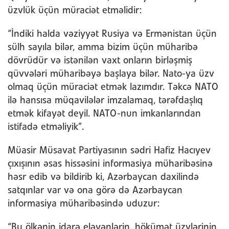
üzvlük üçün müraciət etməlidir:
“İndiki halda vəziyyət Rusiya və Ermənistan üçün
sülh sayıla bilər, amma bizim üçün müharibə
dövrüdür və istənilən vaxt onların birləşmiş
qüvvələri müharibəyə başlaya bilər. Nato-ya üzv
olmaq üçün müraciət etmək lazımdır. Təkcə NATO
ilə hansısa müqavilələr imzalamaq, tərəfdaşlıq
etmək kifayət deyil. NATO-nun imkanlarından
istifadə etməliyik”.
Müasir Müsavat Partiyasının sədri Hafiz Hacıyev
çıxışının əsas hissəsini informasiya müharibəsinə
həsr edib və bildirib ki, Azərbaycan daxilində
satqınlar var və ona görə də Azərbaycan
informasiya müharibəsində uduzur:
“Bu ölkənin idarə eləyənlərin, hökümət üzvlərinin