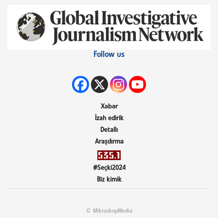
Follow us
Xəbər
İzah edirik
Detallı
Araşdırma
#Seçki2024
Biz kimik
© MikroskopMedia