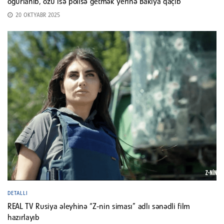
oğurlanıb, özü isə polisə getmək yerinə Bakıya qaçıb
20 OKTYABR 2025
DETALLI
REAL TV Rusiya əleyhinə “Z-nin siması” adlı sənədli film
hazırlayıb