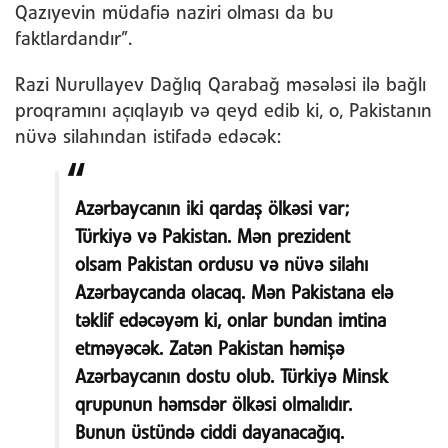
Qazıyevin müdafiə naziri olması da bu
faktlardandır”.
Razi Nurullayev Dağlıq Qarabağ məsələsi ilə bağlı
proqramını açıqlayıb və qeyd edib ki, o, Pakistanın
nüvə silahından istifadə edəcək:
Azərbaycanın iki qardaş ölkəsi var;
Türkiyə və Pakistan. Mən prezident
olsam Pakistan ordusu və nüvə silahı
Azərbaycanda olacaq. Mən Pakistana elə
təklif edəcəyəm ki, onlar bundan imtina
etməyəcək. Zatən Pakistan həmişə
Azərbaycanın dostu olub. Türkiyə Minsk
qrupunun həmsdər ölkəsi olmalıdır.
Bunun üstündə ciddi dayanacağıq.