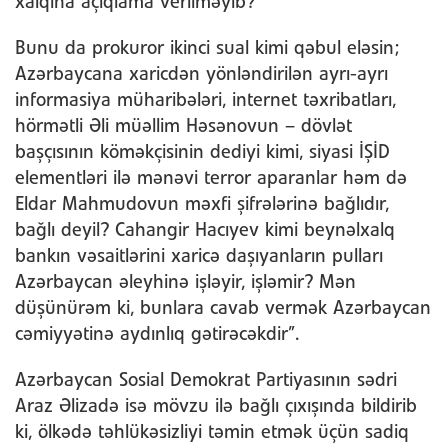
xalqına açıqlama verilməyib?
Bunu da prokuror ikinci sual kimi qəbul eləsin;
Azərbaycana xaricdən yönləndirilən ayrı-ayrı
informasiya müharibələri, internet təxribatları,
hörmətli Əli müəllim Həsənovun – dövlət
başçısının köməkçisinin dediyi kimi, siyasi İŞİD
elementləri ilə mənəvi terror aparanlar həm də
Eldar Mahmudovun məxfi şifrələrinə bağlıdır,
bağlı deyil? Cahangir Hacıyev kimi beynəlxalq
bankın vəsaitlərini xaricə daşıyanların pulları
Azərbaycan əleyhinə işləyir, işləmir? Mən
düşünürəm ki, bunlara cavab vermək Azərbaycan
cəmiyyətinə aydınlıq gətirəcəkdir”.
Azərbaycan Sosial Demokrat Partiyasının sədri
Araz Əlizadə isə mövzu ilə bağlı çıxışında bildirib
ki, ölkədə təhlükəsizliyi təmin etmək üçün sadiq