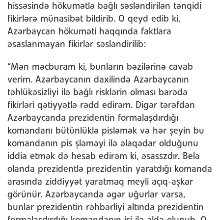
hissəsində hökumətlə bağlı səsləndirilən tənqidi
fikirlərə münasibət bildirib. O qeyd edib ki,
Azərbaycan hökuməti haqqında faktlara
əsaslanmayan fikirlər səsləndirilib:
“Mən məcburam ki, bunların bəzilərinə cavab
verim. Azərbaycanın daxilində Azərbaycanın
təhlükəsizliyi ilə bağlı risklərin olması barədə
fikirləri qətiyyətlə rədd edirəm. Digər tərəfdən
Azərbaycanda prezidentin formalaşdırdığı
komandanı bütünlüklə pisləmək və hər şeyin bu
komandanın pis şləməyi ilə əlaqədar olduğunu
iddia etmək də hesab edirəm ki, əsasszdır. Belə
olanda prezidentlə prezidentin yaratdığı komanda
arasında ziddiyyət yaratmaq meyli açıq-aşkar
görünür. Azərbaycanda əgər uğurlar varsa,
bunlar prezidentin rəhbərliyi altında prezidentin