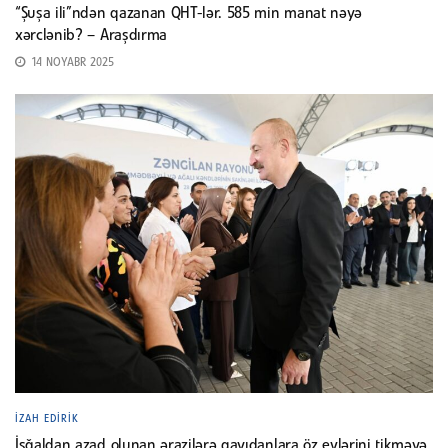
“Şuşa ili”ndən qazanan QHT-lər. 585 min manat nəyə
xərclənib? – Araşdırma
14 NOYABR 2025
İZAH EDIRIK
İşğaldan azad olunan ərazilərə qayıdanlara öz evlərini tikməyə