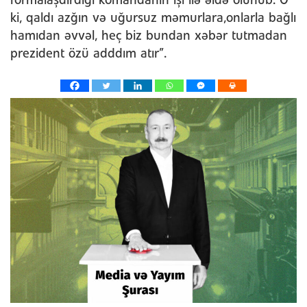
formalaşdırdığı komandanın işi ilə əldə olunub. O
ki, qaldı azğın və uğursuz məmurlara,onlarla bağlı
hamıdan əvvəl, heç biz bundan xəbər tutmadan
prezident özü adddım atır”.