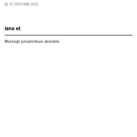
15 SENTYABR 2025
ianə et
Müstəqil jurnalistikanı dəstəklə