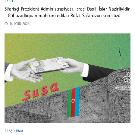
535.1
Sifarişçi Prezident Administrasiyası, icraçı Daxili İşlər Nazirliyidir
– 8 il azadlıqdan məhrum edilən Rüfət Səfərovun son sözü
16 İYUN 2026
ARAŞDIRMA