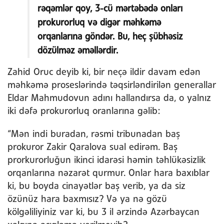
rəqəmlər qoy, 3-cü mərtəbədə onları
prokurorluq və digər məhkəmə
orqanlarına göndər. Bu, heç şübhəsiz
dözülməz əməllərdir.
Zahid Oruc deyib ki, bir neçə ildir davam edən
məhkəmə proseslərində təqsirləndirilən generallar
Eldar Mahmudovun adını hallandırsa da, o yalnız
iki dəfə prokurorluq oranlarına gəlib:
“Mən indi buradan, rəsmi tribunadan baş
prokuror Zakir Qaralova sual edirəm. Baş
prorkurorluğun ikinci idarəsi həmin təhlükəsizlik
orqanlarına nəzarət qurmur. Onlar hara baxıblar
ki, bu boyda cinayətlər baş verib, ya da siz
özünüz hara baxmısız? Və ya nə gözü
kölgəliliyiniz var ki, bu 3 il ərzində Azərbaycan