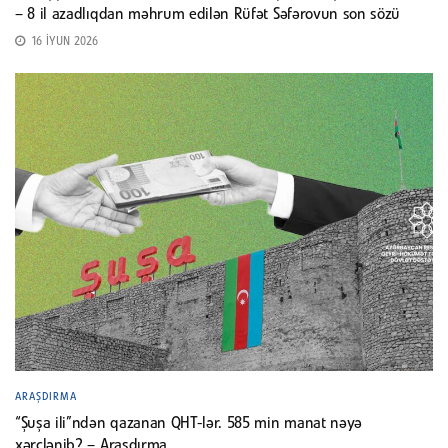
– 8 il azadlıqdan məhrum edilən Rüfət Səfərovun son sözü
16 İYUN 2026
ARAŞDIRMA
“Şuşa ili”ndən qazanan QHT-lər. 585 min manat nəyə
xərclənib? – Araşdırma