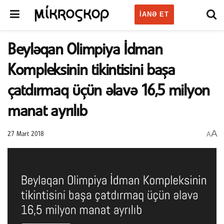
IANƏ ET
Beyləqan Olimpiya İdman
Kompleksinin tikintisini başa
çatdırmaq üçün əlavə 16,5 milyon
manat ayrılıb
A
A
27 Mart 2018