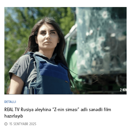
DETALLI
REAL TV Rusiya əleyhinə “Z-nin siması” adlı sənədli film
hazırlayıb
15 SENTYABR 2025