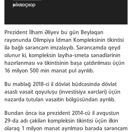
Prezident İlham Əliyev bu gün Beyləqan
rayonunda Olimpiya İdman Kompleksinin tikintisi
ilə bağlı sərəncam imzalayıb. Sərəncamda qeyd
olunur ki, kompleksin layihə-smeta sənədlərinin
hazırlanması və tikintisinin başa çatdırılması üçün
16 milyon 500 min manat pul ayrılıb.
Bu məbləğ 2018-ci il dövlət büdcəsində dövlət
əsaslı vəsait qoyuluşu (investisiya xərcləri) üçün
nəzərdə tutulan vəsaitin bölgüsündən ayrılıb.
Bundan öncə isə prezident 2014-cü il avqustun
29-da adı çəkilən kompleksin tikintisi üçün ilkin
olaraq 1 milyon manat ayrılması barədə sərəncam