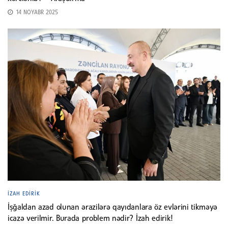
14 NOYABR 2025
İZAH EDIRIK
İşğaldan azad olunan ərazilərə qayıdanlara öz evlərini tikməyə
icazə verilmir. Burada problem nədir? İzah edirik!