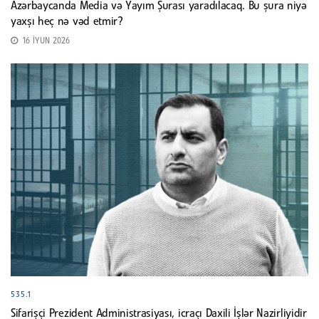
Azərbaycanda Media və Yayım Şurası yaradılacaq. Bu şura niyə
yaxşı heç nə vəd etmir?
16 İYUN 2026
535.1
Sifarişçi Prezident Administrasiyası, icraçı Daxili İşlər Nazirliyidir