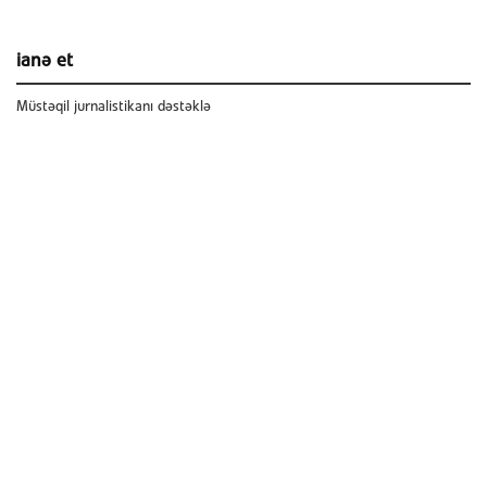
ianə et
Müstəqil jurnalistikanı dəstəklə