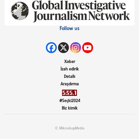
Follow us
Xəbər
İzah edirik
Detallı
Araşdırma
#Seçki2024
Biz kimik
© MikroskopMedia