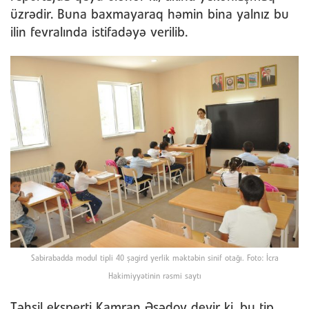
üzrədir. Buna baxmayaraq həmin bina yalnız bu
ilin fevralında istifadəyə verilib.
Sabirabadda modul tipli 40 şagird yerlik məktəbin sinif otağı. Foto: İcra
Hakimiyyətinin rəsmi saytı
Təhsil eksperti Kamran Əsədov deyir ki, bu tip