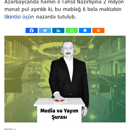
Azərbaycanda həmin il Təhsil Nazirliyinə 2 milyon
manat pul ayırılıb ki, bu məbləğ 6 belə məktəbin
tikintisi üçün
nəzərdə tutulub.
DETALLI