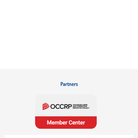
Partners