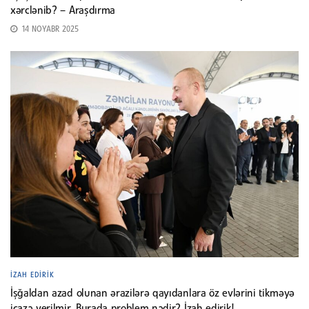
xərclənib? – Araşdırma
14 NOYABR 2025
İZAH EDIRIK
İşğaldan azad olunan ərazilərə qayıdanlara öz evlərini tikməyə