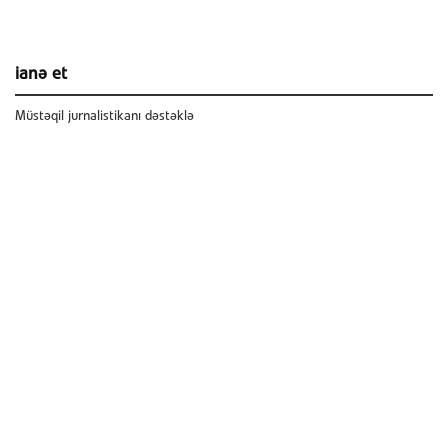
ianə et
Müstəqil jurnalistikanı dəstəklə