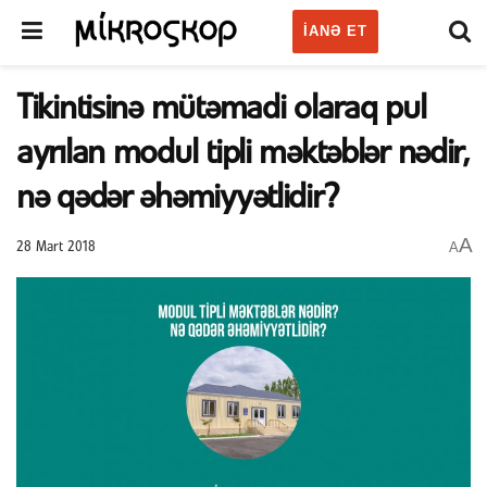
IANƏ ET
Tikintisinə mütəmadi olaraq pul
ayrılan modul tipli məktəblər nədir,
nə qədər əhəmiyyətlidir?
A
A
28 Mart 2018