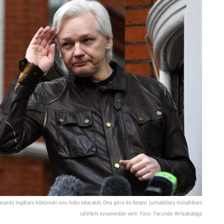
n kənarda İngiltərə höküməti onu həbs edəcəkdi. Ona görə də Assanc jurnalistlərə müsahibəni
səfirliyin eyvanından verir. Foto: Facundo Arrizabalaga