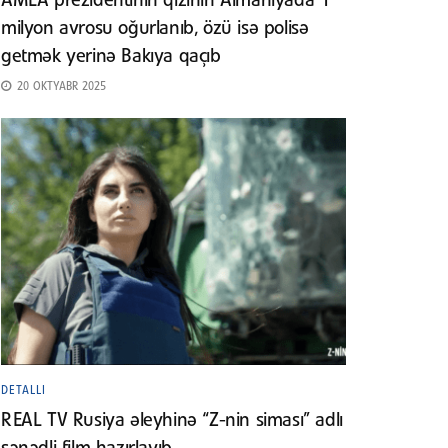
AMEA prezidentinin qızının Almaniyada 1
milyon avrosu oğurlanıb, özü isə polisə
getmək yerinə Bakıya qaçıb
20 OKTYABR 2025
DETALLI
REAL TV Rusiya əleyhinə “Z-nin siması” adlı