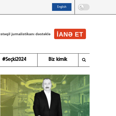
English
IANƏ ET
stəqil jurnalistikanı dəstəklə
#Seçki2024
Biz kimik