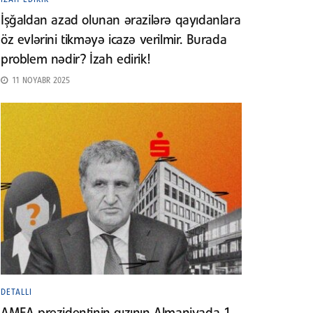
İşğaldan azad olunan ərazilərə qayıdanlara
öz evlərini tikməyə icazə verilmir. Burada
problem nədir? İzah edirik!
11 NOYABR 2025
DETALLI