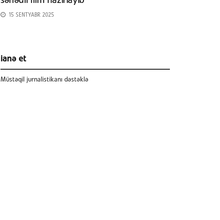
sənədli film hazırlayıb
15 SENTYABR 2025
ianə et
Müstəqil jurnalistikanı dəstəklə