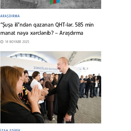
ARAŞDIRMA
“Şuşa ili”ndən qazanan QHT-lər. 585 min
manat nəyə xərclənib? – Araşdırma
14 NOYABR 2025
İZAH EDIRIK