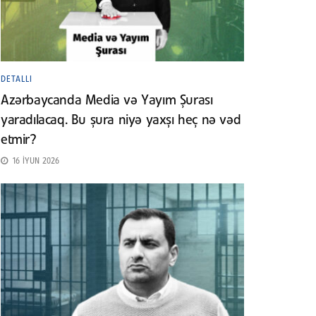
DETALLI
Azərbaycanda Media və Yayım Şurası
yaradılacaq. Bu şura niyə yaxşı heç nə vəd
etmir?
16 İYUN 2026