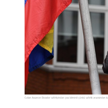
Culian Assancın Ekvador səfirliyindən çıxa bilmirdi çünkü səfirlik ərazisində