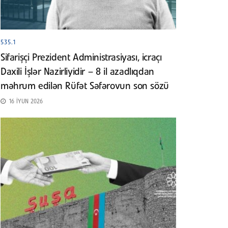
535.1
Sifarişçi Prezident Administrasiyası, icraçı
Daxili İşlər Nazirliyidir – 8 il azadlıqdan
məhrum edilən Rüfət Səfərovun son sözü
16 İYUN 2026