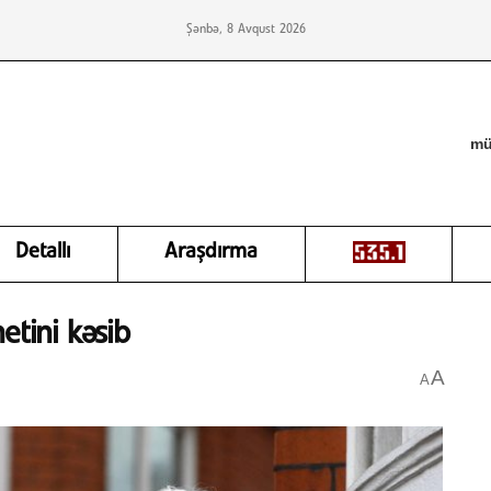
Şənbə, 8 Avqust 2026
mü
Detallı
Araşdırma
etini kəsib
A
A