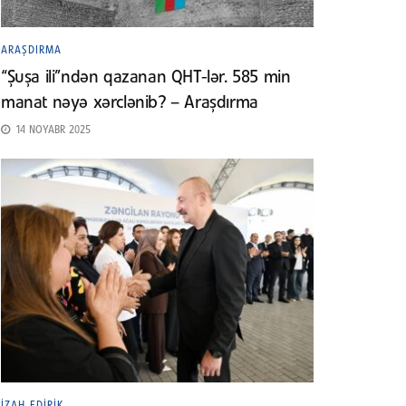
ARAŞDIRMA
“Şuşa ili”ndən qazanan QHT-lər. 585 min
manat nəyə xərclənib? – Araşdırma
14 NOYABR 2025
İZAH EDIRIK