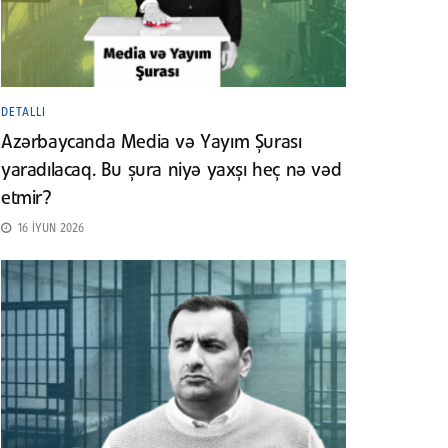
DETALLI
Azərbaycanda Media və Yayım Şurası
yaradılacaq. Bu şura niyə yaxşı heç nə vəd
etmir?
16 İYUN 2026