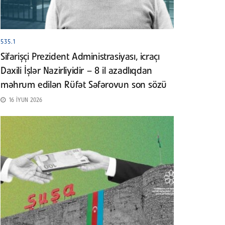
535.1
Sifarişçi Prezident Administrasiyası, icraçı
Daxili İşlər Nazirliyidir – 8 il azadlıqdan
məhrum edilən Rüfət Səfərovun son sözü
16 İYUN 2026