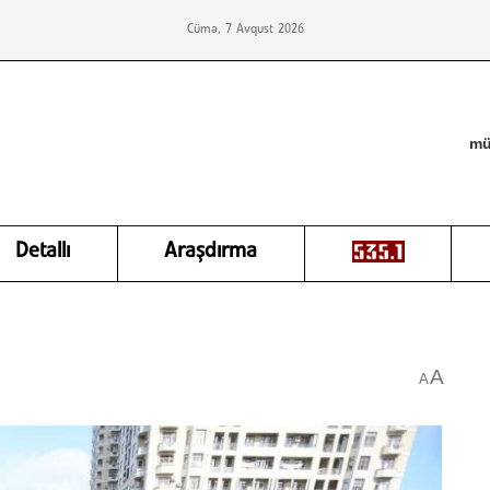
Cümə, 7 Avqust 2026
mü
Detallı
Araşdırma
A
A