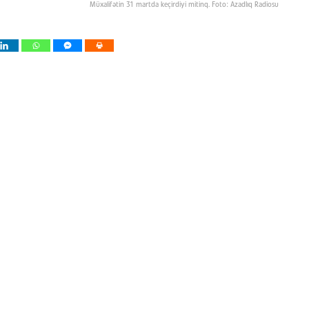
Müxalifətin 31 martda keçirdiyi mitinq. Foto: Azadlıq Radiosu