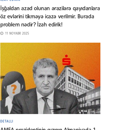
İşğaldan azad olunan ərazilərə qayıdanlara
öz evlərini tikməyə icazə verilmir. Burada
problem nədir? İzah edirik!
11 NOYABR 2025
DETALLI