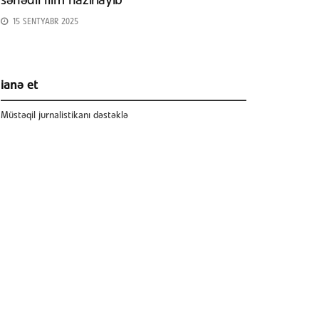
sənədli film hazırlayıb
15 SENTYABR 2025
ianə et
Müstəqil jurnalistikanı dəstəklə