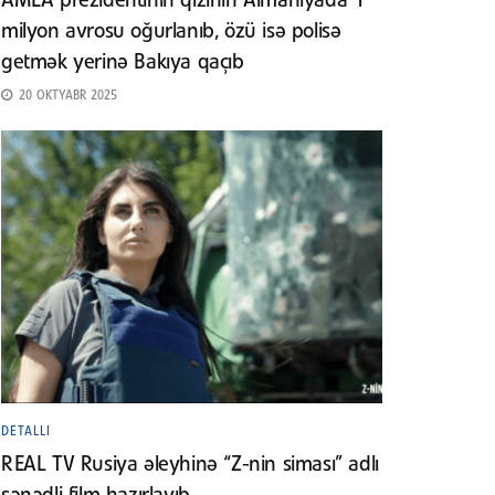
AMEA prezidentinin qızının Almaniyada 1
milyon avrosu oğurlanıb, özü isə polisə
getmək yerinə Bakıya qaçıb
20 OKTYABR 2025
DETALLI
REAL TV Rusiya əleyhinə “Z-nin siması” adlı