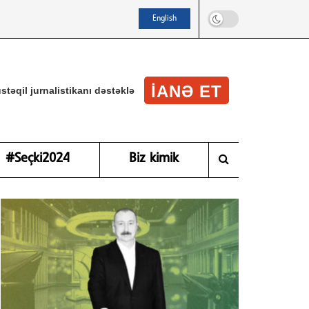
English
IANƏ ET
stəqil jurnalistikanı dəstəklə
#Seçki2024
Biz kimik