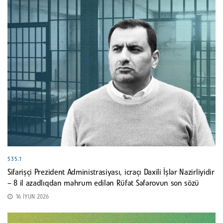
535.1
Sifarişçi Prezident Administrasiyası, icraçı Daxili İşlər Nazirliyidir
– 8 il azadlıqdan məhrum edilən Rüfət Səfərovun son sözü
16 İYUN 2026