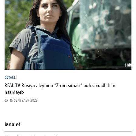
DETALLI
REAL TV Rusiya əleyhinə “Z-nin siması” adlı sənədli film
hazırlayıb
15 SENTYABR 2025
ianə et