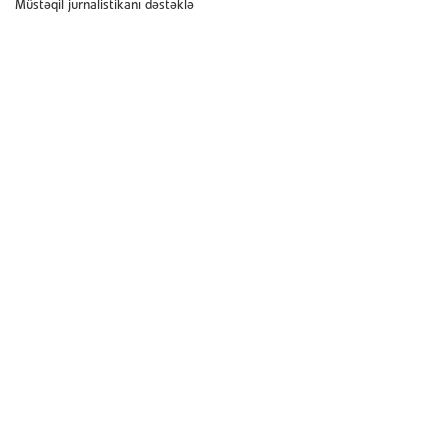
Müstəqil jurnalistikanı dəstəklə