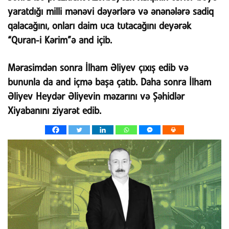
yaratdığı milli mənəvi dəyərlərə və ənənələrə sadiq
qalacağını, onları daim uca tutacağını deyərək
“Quran-i Kərim”ə and içib.
Mərasimdən sonra İlham Əliyev çıxış edib və
bununla da and içmə başa çatıb. Daha sonra İlham
Əliyev Heydər Əliyevin məzarını və Şəhidlər
Xiyabanını ziyarət edib.