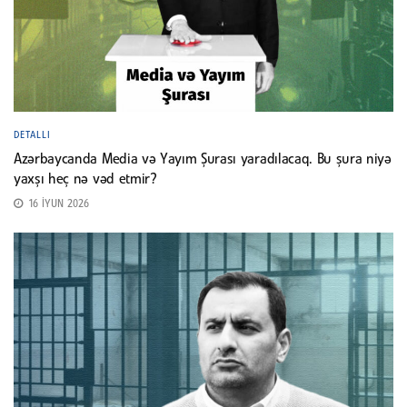
DETALLI
Azərbaycanda Media və Yayım Şurası yaradılacaq. Bu şura niyə
yaxşı heç nə vəd etmir?
16 İYUN 2026