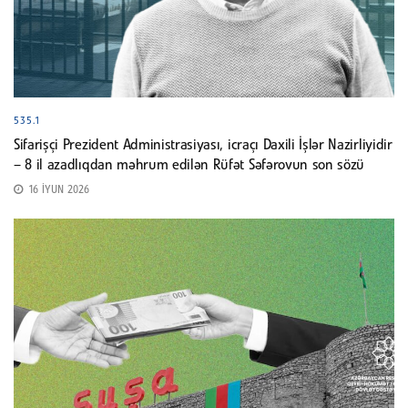
535.1
Sifarişçi Prezident Administrasiyası, icraçı Daxili İşlər Nazirliyidir
– 8 il azadlıqdan məhrum edilən Rüfət Səfərovun son sözü
16 İYUN 2026