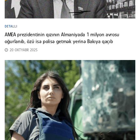
DETALLI
AMEA prezidentinin qızının Almaniyada 1 milyon avrosu
oğurlanıb, özü isə polisə getmək yerinə Bakıya qaçıb
20 OKTYABR 2025