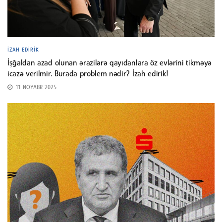
İZAH EDIRIK
İşğaldan azad olunan ərazilərə qayıdanlara öz evlərini tikməyə
icazə verilmir. Burada problem nədir? İzah edirik!
11 NOYABR 2025