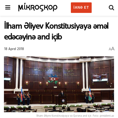
IANƏ ET
İlham Əliyev Konstitusiyaya əməl
edəcəyinə and içib
A
A
18 Aprel 2018
İlham Əliyev Konstirusiyaya və Qurana and içir. Foto: president.az