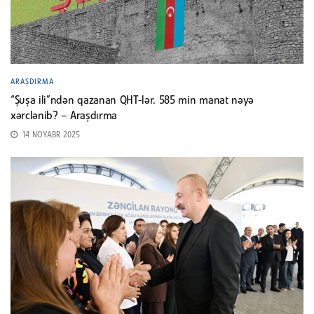
ARAŞDIRMA
“Şuşa ili”ndən qazanan QHT-lər. 585 min manat nəyə
xərclənib? – Araşdırma
14 NOYABR 2025