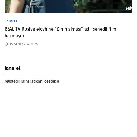
DETALLI
REAL TV Rusiya əleyhinə “Z-nin siması” adlı sənədli film
hazırlayıb
15 SENTYABR 2025
ianə et
Müstəqil jurnalistikanı dəstəklə