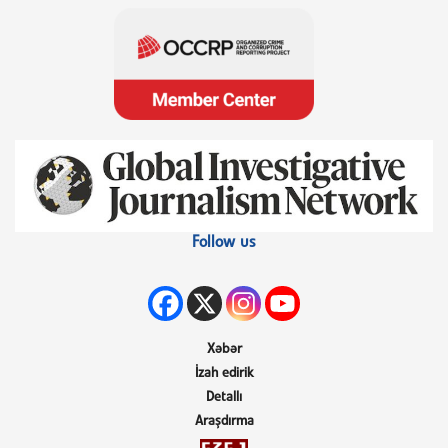
Follow us
Xəbər
İzah edirik
Detallı
Araşdırma