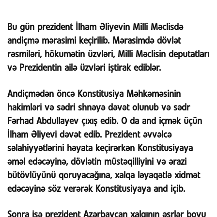
Bu gün prezident İlham Əliyevin Milli Məclisdə
andiçmə mərasimi keçirilib. Mərasimdə dövlət
rəsmiləri, hökumətin üzvləri, Milli Məclisin deputatları
və Prezidentin ailə üzvləri iştirak ediblər.
Andiçmədən öncə Konstitusiya Məhkəməsinin
hakimləri və sədri shnəyə dəvət olunub və sədr
Fərhad Abdullayev çıxış edib. O da and içmək üçün
İlham Əliyevi dəvət edib. Prezident əvvəlcə
səlahiyyətlərini həyata keçirərkən Konstitusiyaya
əməl edəcəyinə, dövlətin müstəqilliyini və ərazi
bütövlüyünü qoruyacağına, xalqa ləyaqətlə xidmət
edəcəyinə söz verərək Konstitusiyaya and içib.
Sonra isə prezident Azərbaycan xalqının əsrlər boyu