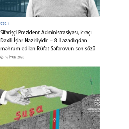
535.1
Sifarişçi Prezident Administrasiyası, icraçı
Daxili İşlər Nazirliyidir – 8 il azadlıqdan
məhrum edilən Rüfət Səfərovun son sözü
16 İYUN 2026