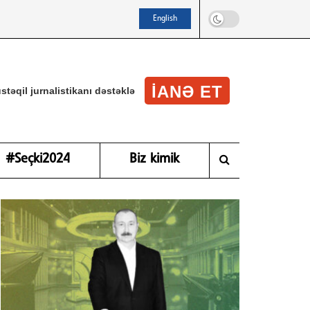
English
IANƏ ET
stəqil jurnalistikanı dəstəklə
#Seçki2024
Biz kimik