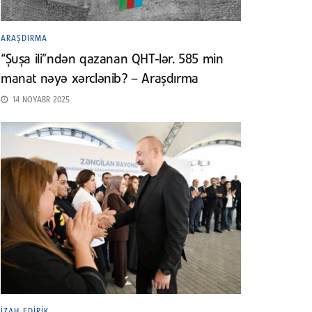
ARAŞDIRMA
“Şuşa ili”ndən qazanan QHT-lər. 585 min
manat nəyə xərclənib? – Araşdırma
14 NOYABR 2025
İZAH EDIRIK