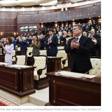
irak edən qonaqlar Azərbaycan Respublikasının Dövlət Himnini oxuyur. Foto: president.az