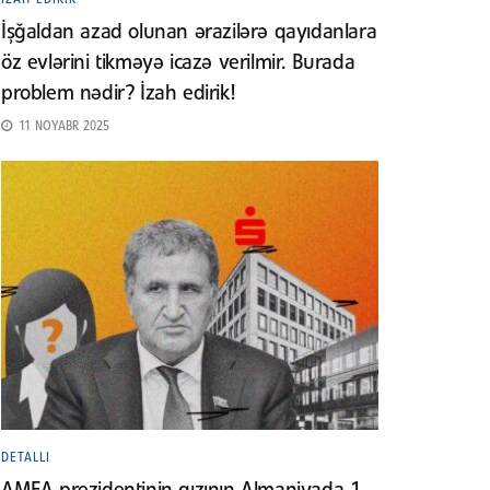
İşğaldan azad olunan ərazilərə qayıdanlara
öz evlərini tikməyə icazə verilmir. Burada
problem nədir? İzah edirik!
11 NOYABR 2025
DETALLI