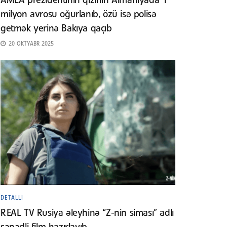
AMEA prezidentinin qızının Almaniyada 1
milyon avrosu oğurlanıb, özü isə polisə
getmək yerinə Bakıya qaçıb
20 OKTYABR 2025
DETALLI
REAL TV Rusiya əleyhinə “Z-nin siması” adlı