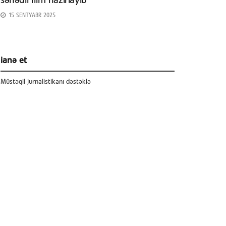
sənədli film hazırlayıb
15 SENTYABR 2025
ianə et
Müstəqil jurnalistikanı dəstəklə