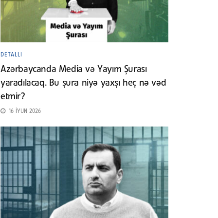
DETALLI
Azərbaycanda Media və Yayım Şurası
yaradılacaq. Bu şura niyə yaxşı heç nə vəd
etmir?
16 İYUN 2026