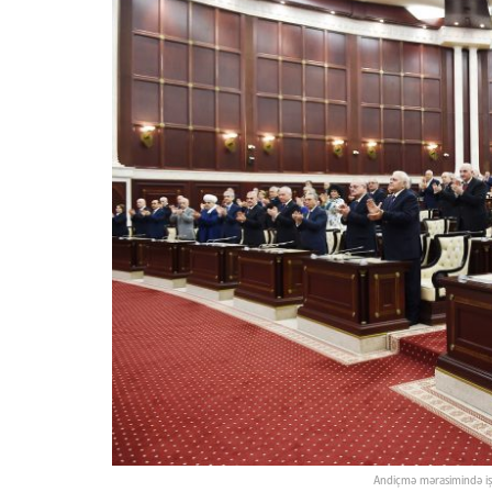
Andiçmə mərasimində işt