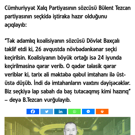
Cümhuriyyət Xalq Partiyasının sözcüsü Bülent Tezcan
partiyasının seçkidə iştiraka hazır olduğunu
açıqlayıb:
“Tək adamlıq koalisiyanın sözcüsü Dövlət Baxçalı
təklif etdi ki, 26 avqustda növbədənkənar seçki
keçirilsin. Koalisiyanın böyük ortağı isə 24 iyunda
keçirilməsinə qərar verib. O qədər tələsik qərar
veriblər ki, tarix ali məktəbə qəbul imtahanı ilə üst-
üstə düşüb. İndi də imtahanların vaxtını dəyişəcəklər.
Biz seçkiyə lap sabah da baş tutacaqmış kimi hazırıq”
– deyə B.Tezcan vurğulayıb.