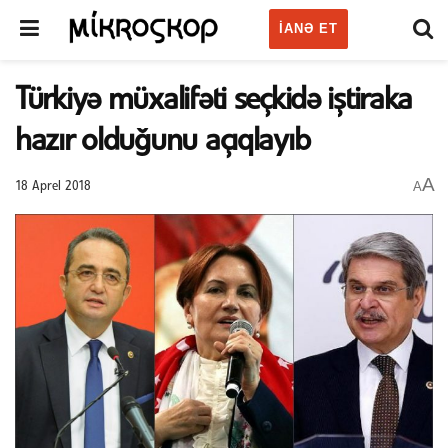
IANƏ ET
Türkiyə müxalifəti seçkidə iştiraka
hazır olduğunu açıqlayıb
A
A
18 Aprel 2018