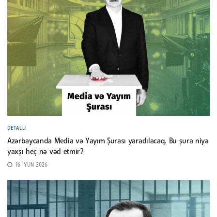
DETALLI
Azərbaycanda Media və Yayım Şurası yaradılacaq. Bu şura niyə
yaxşı heç nə vəd etmir?
16 İYUN 2026