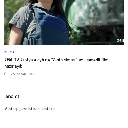
DETALLI
REAL TV Rusiya əleyhinə “Z-nin siması” adlı sənədli film
hazırlayıb
15 SENTYABR 2025
ianə et
Müstəqil jurnalistikanı dəstəklə