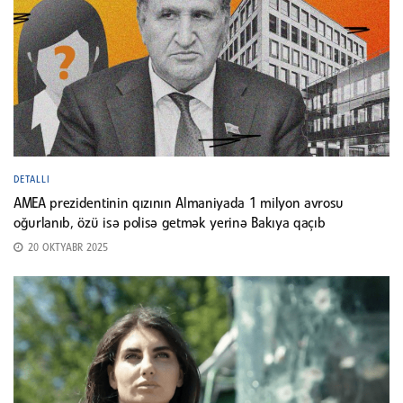
DETALLI
AMEA prezidentinin qızının Almaniyada 1 milyon avrosu
oğurlanıb, özü isə polisə getmək yerinə Bakıya qaçıb
20 OKTYABR 2025