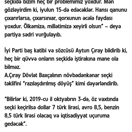
seçkidə bizim heç bir problemimiz yoxdur. Mən
gözləyirdim ki, iyulun 15-də edəcəklər. Hansı qanunu
çıxarırlarsa, çıxarsınıar, qorxunun əcələ faydası
yoxdur. Ölkəmizə, millətimizə xeyirli olsun” – deyə
partiya sədri vurğulayıb.
İyi Parti baş katibi və sözcüsü Aytun Çıray bildirib ki,
heç bir qüvvə onların seçkidə iştirakına mane ola
bilməz.
A.Çıray Dövlət Baxçalının növbədənkənar seçki
təklifini “razılaşdırılmış döyüş” kimi dəyərləndirib.
“Bilirlər ki, 2019-cu il oktyabrın 3-də, öz vaxtında
seçki keçirilsə dollar 7 türk lirəsi, avro 8,5, benzin
8,5 türk lirəsi olacaq və iqtisadiyyat uçuruma
gedəcək”.