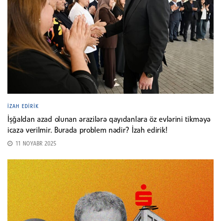
İZAH EDIRIK
İşğaldan azad olunan ərazilərə qayıdanlara öz evlərini tikməyə
icazə verilmir. Burada problem nədir? İzah edirik!
11 NOYABR 2025