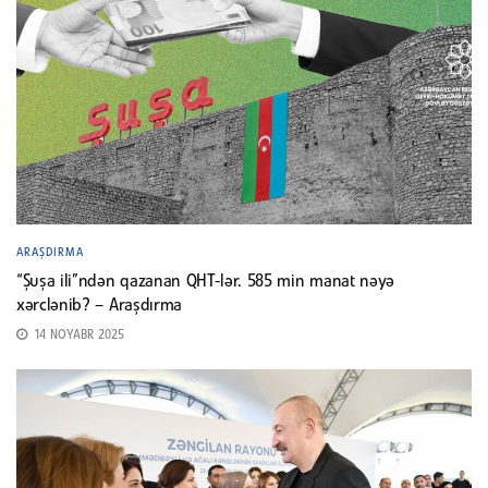
ARAŞDIRMA
“Şuşa ili”ndən qazanan QHT-lər. 585 min manat nəyə
xərclənib? – Araşdırma
14 NOYABR 2025