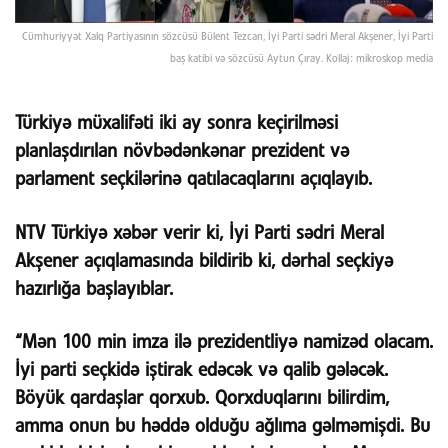
Cümhuriyyət Xalq Partiyasının sözcüsü Bülent Tezcan, İyi Parti sədri Meral Akşener, İyi Parti
baş katibi və sözcüsü Aytun Çıray. Kollaj: mikroskop media
Türkiyə müxalifəti iki ay sonra keçirilməsi
planlaşdırılan növbədənkənar prezident və
parlament seçkilərinə qatılacaqlarını açıqlayıb.
NTV Türkiyə xəbər verir ki, İyi Parti sədri Meral
Akşener açıqlamasında bildirib ki, dərhal seçkiyə
hazırlığa başlayıblar.
“Mən 100 min imza ilə prezidentliyə namizəd olacam.
İyi parti seçkidə iştirak edəcək və qalib gələcək.
Böyük qardaşlar qorxub. Qorxduqlarını bilirdim,
amma onun bu həddə olduğu ağlıma gəlməmişdi. Bu