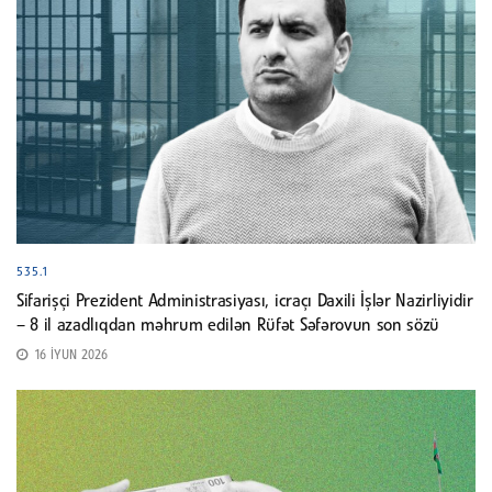
535.1
Sifarişçi Prezident Administrasiyası, icraçı Daxili İşlər Nazirliyidir
– 8 il azadlıqdan məhrum edilən Rüfət Səfərovun son sözü
16 İYUN 2026