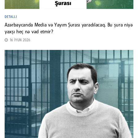
DETALLI
Azərbaycanda Media və Yayım Şurası yaradılacaq. Bu şura niyə
yaxşı heç nə vəd etmir?
16 İYUN 2026