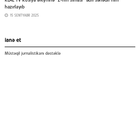
REAL TV Rusiya əleyhinə “Z-nin siması” adlı sənədli film
hazırlayıb
15 SENTYABR 2025
ianə et
Müstəqil jurnalistikanı dəstəklə