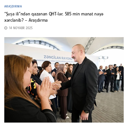
ARAŞDIRMA
“Şuşa ili”ndən qazanan QHT-lər. 585 min manat nəyə
xərclənib? – Araşdırma
14 NOYABR 2025