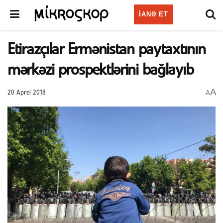
IANƏ ET
Etirazçılar Ermənistan paytaxtının
mərkəzi prospektlərini bağlayıb
A
A
20 Aprel 2018