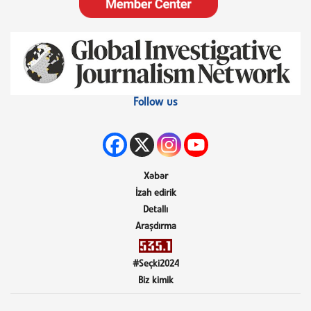
Follow us
Xəbər
İzah edirik
Detallı
Araşdırma
#Seçki2024
Biz kimik