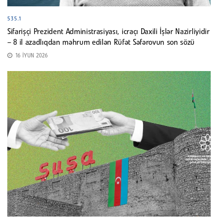
535.1
Sifarişçi Prezident Administrasiyası, icraçı Daxili İşlər Nazirliyidir
– 8 il azadlıqdan məhrum edilən Rüfət Səfərovun son sözü
16 İYUN 2026