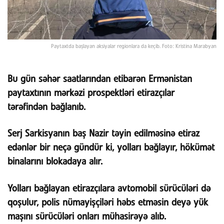
Paytaxtda başlayan aksiyalar regionlara da keçib. Foto: Kristina Marabyan
Bu gün səhər saatlarından etibarən Ermənistan
paytaxtının mərkəzi prospektləri etirazçılar
tərəfindən bağlanıb.
Serj Sarkisyanın baş Nazir təyin edilməsinə etiraz
edənlər bir neçə gündür ki, yolları bağlayır, hökümət
binalarını blokadaya alır.
Yolları bağlayan etirazçılara avtomobil sürücüləri də
qoşulur, polis nümayişçiləri həbs etməsin deyə yük
maşını sürücüləri onları mühasirəyə alıb.