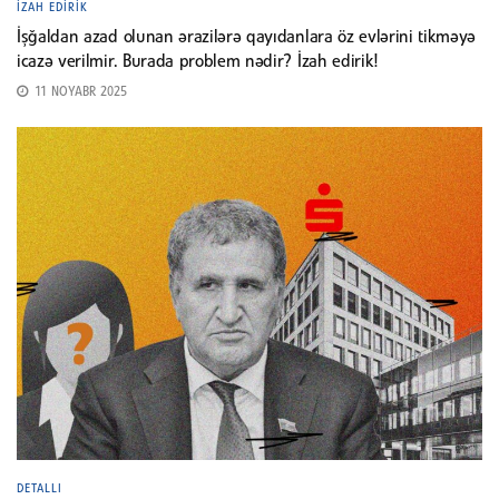
İZAH EDIRIK
İşğaldan azad olunan ərazilərə qayıdanlara öz evlərini tikməyə
icazə verilmir. Burada problem nədir? İzah edirik!
11 NOYABR 2025
DETALLI