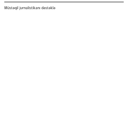
Müstəqil jurnalistikanı dəstəklə