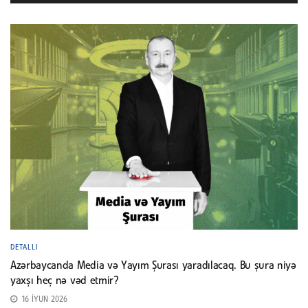
DETALLI
Azərbaycanda Media və Yayım Şurası yaradılacaq. Bu şura niyə
yaxşı heç nə vəd etmir?
16 İYUN 2026