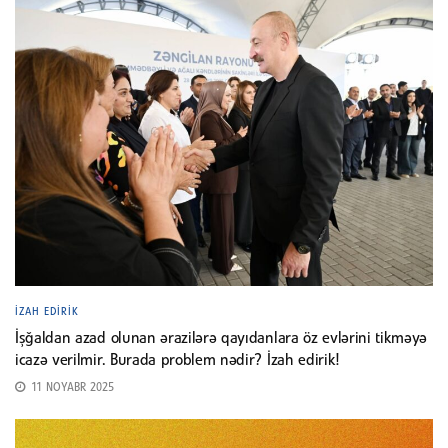
İZAH EDIRIK
İşğaldan azad olunan ərazilərə qayıdanlara öz evlərini tikməyə
icazə verilmir. Burada problem nədir? İzah edirik!
11 NOYABR 2025