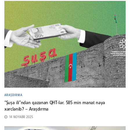
ARAŞDIRMA
“Şuşa ili”ndən qazanan QHT-lər. 585 min manat nəyə
xərclənib? – Araşdırma
14 NOYABR 2025