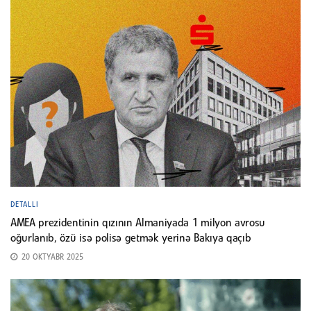
DETALLI
AMEA prezidentinin qızının Almaniyada 1 milyon avrosu
oğurlanıb, özü isə polisə getmək yerinə Bakıya qaçıb
20 OKTYABR 2025