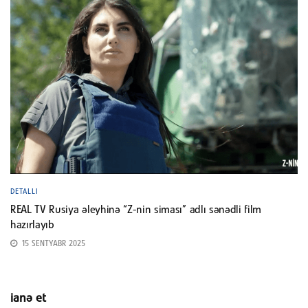
DETALLI
REAL TV Rusiya əleyhinə “Z-nin siması” adlı sənədli film
hazırlayıb
15 SENTYABR 2025
ianə et