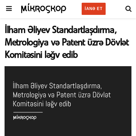
IANƏ ET
İlham Əliyev Standartlaşdırma,
Metrologiya və Patent üzrə Dövlət
Komitəsini ləğv edib