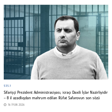
535.1
Sifarişçi Prezident Administrasiyası, icraçı Daxili İşlər Nazirliyidir
– 8 il azadlıqdan məhrum edilən Rüfət Səfərovun son sözü
16 İYUN 2026