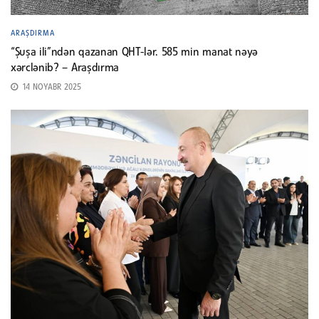
ARAŞDIRMA
“Şuşa ili”ndən qazanan QHT-lər. 585 min manat nəyə
xərclənib? – Araşdırma
14 NOYABR 2025