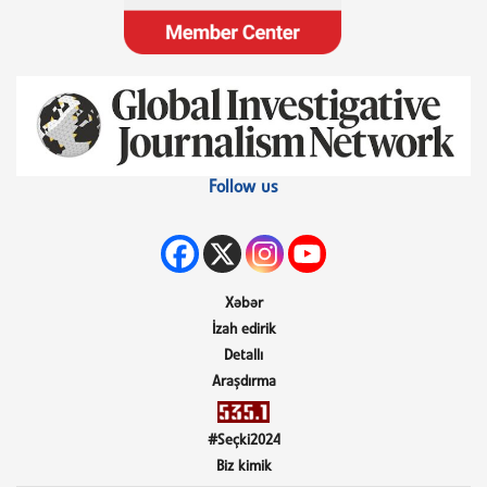
Follow us
Xəbər
İzah edirik
Detallı
Araşdırma
#Seçki2024
Biz kimik