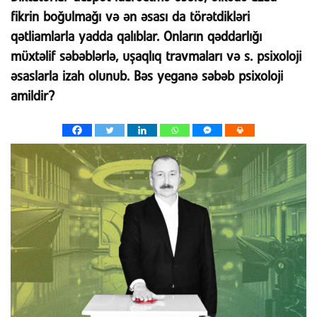
fikrin boğulmağı və ən əsası da törətdikləri
qətliamlarla yadda qalıblar. Onların qəddarlığı
müxtəlif səbəblərlə, uşaqlıq travmaları və s. psixoloji
əsaslarla izah olunub. Bəs yeganə səbəb psixoloji
amildir?