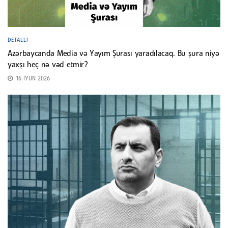
DETALLI
Azərbaycanda Media və Yayım Şurası yaradılacaq. Bu şura niyə
yaxşı heç nə vəd etmir?
16 İYUN 2026