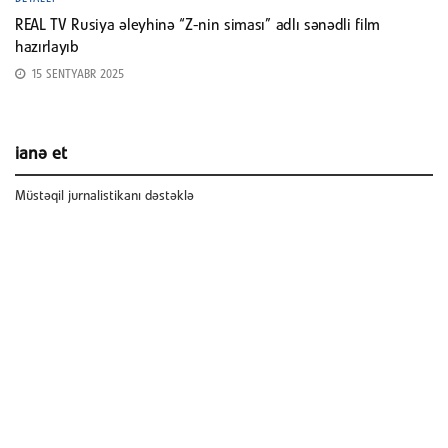
REAL TV Rusiya əleyhinə “Z-nin siması” adlı sənədli film
hazırlayıb
15 SENTYABR 2025
ianə et
Müstəqil jurnalistikanı dəstəklə