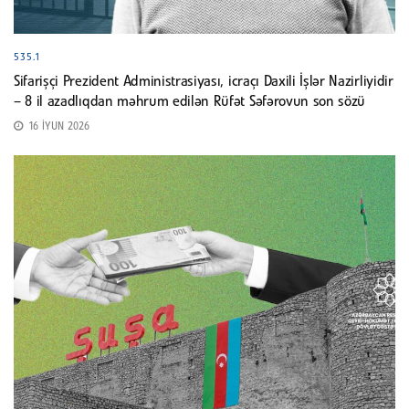
535.1
Sifarişçi Prezident Administrasiyası, icraçı Daxili İşlər Nazirliyidir
– 8 il azadlıqdan məhrum edilən Rüfət Səfərovun son sözü
16 İYUN 2026