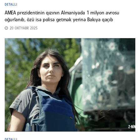
DETALLI
AMEA prezidentinin qızının Almaniyada 1 milyon avrosu
oğurlanıb, özü isə polisə getmək yerinə Bakıya qaçıb
20 OKTYABR 2025
DETALLI