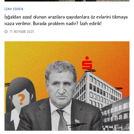
İZAH EDIRIK
İşğaldan azad olunan ərazilərə qayıdanlara öz evlərini tikməyə
icazə verilmir. Burada problem nədir? İzah edirik!
11 NOYABR 2025