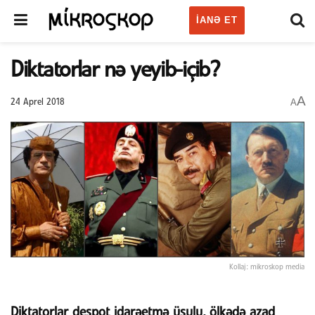
IANƏ ET
Diktatorlar nə yeyib-içib?
A
A
24 Aprel 2018
Kollaj: mikroskop media
Diktatorlar despot idarəetmə üsulu, ölkədə azad