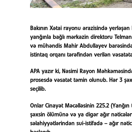
Bakının Xətai rayonu ərazisində yerləşən
yanğınla bağlı mərkəzin direktoru Telm
və mühəndis Mahir Abdullayev barəsində h
istintaq orqanı tərəfindən verilən vəsatətə
APA yazır ki, Nəsimi Rayon Məhkəməsində 
prosesdə vəsatət təmin olunub. Hər 3 şə
seçilib.
Onlar Cinayət Məcəlləsinin 225.2 (Yanğın 
şəxsin ölümünə və ya digər ağır nəticələ
səlahiyyətlərindən sui-istifadə – ağır nəti