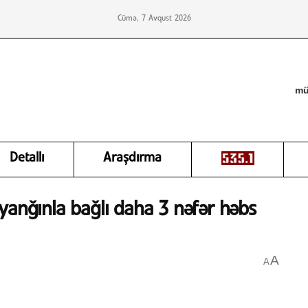
Cümə, 7 Avqust 2026
mü
Detallı
Araşdırma
yanğınla bağlı daha 3 nəfər həbs
A
A