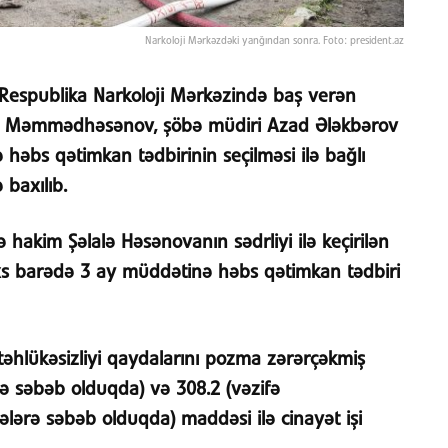
Narkoloji Mərkəzdəki yanğından sonra. Foto: president.az
 Respublika Narkoloji Mərkəzində baş verən
an Məmmədhəsənov, şöbə müdiri Azad Ələkbərov
əbs qətimkan tədbirinin seçilməsi ilə bağlı
 baxılıb.
hakim Şəlalə Həsənovanın sədrliyi ilə keçirilən
xs barədə 3 ay müddətinə həbs qətimkan tədbiri
təhlükəsizliyi qaydalarını pozma zərərçəkmiş
rə səbəb olduqda) və 308.2 (vəzifə
cələrə səbəb olduqda) maddəsi ilə cinayət işi