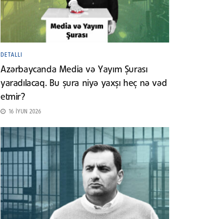
DETALLI
Azərbaycanda Media və Yayım Şurası
yaradılacaq. Bu şura niyə yaxşı heç nə vəd
etmir?
16 İYUN 2026