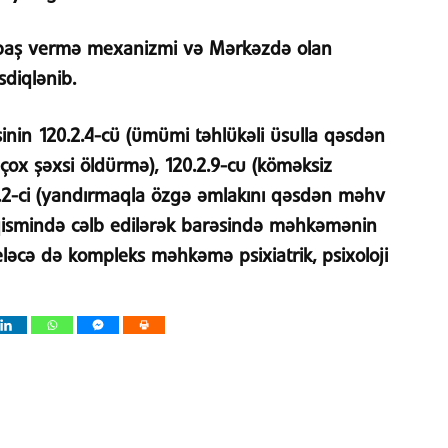
in baş vermə mexanizmi və Mərkəzdə olan
sdiqlənib.
n 120.2.4-cü (ümümi təhlükəli üsulla qəsdən
 çox şəxsi öldürmə), 120.2.9-cu (köməksiz
.2-ci (yandırmaqla özgə əmlakını qəsdən məhv
s qismində cəlb edilərək barəsində məhkəmənin
 eləcə də kompleks məhkəmə psixiatrik, psixoloji