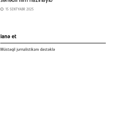
sənədli film hazırlayıb
15 SENTYABR 2025
ianə et
Müstəqil jurnalistikanı dəstəklə