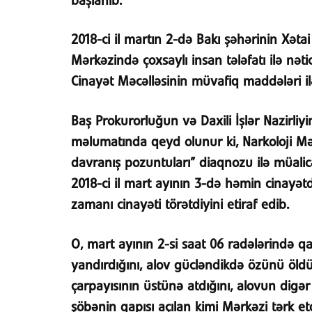
başlanıb.
2018-ci il martın 2-də Bakı şəhərinin Xəta
Mərkəzində çoxsaylı insan tələfatı ilə nət
Cinayət Məcəlləsinin müvafiq maddələri ilə 
Baş Prokurorluğun və Daxili İşlər Nazirliy
məlumatında qeyd olunur ki, Narkoloji Mə
davranış pozuntuları” diaqnozu ilə müa
2018-ci il mart ayının 3-də həmin cinayət
zamanı cinayəti törətdiyini etiraf edib.
O, mart ayının 2-si saat 06 radələrində 
yandırdığını, alov gücləndikdə özünü öl
çarpayısının üstünə atdığını, alovun dig
şöbənin qapısı açılan kimi Mərkəzi tərk etd