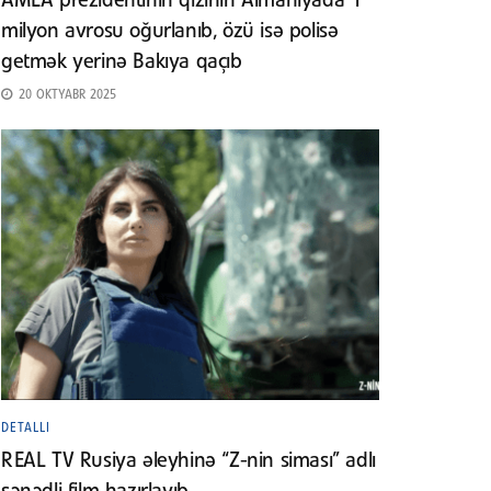
AMEA prezidentinin qızının Almaniyada 1
milyon avrosu oğurlanıb, özü isə polisə
getmək yerinə Bakıya qaçıb
20 OKTYABR 2025
DETALLI
REAL TV Rusiya əleyhinə “Z-nin siması” adlı