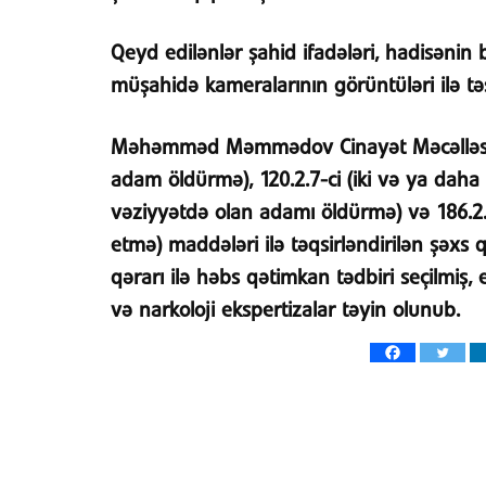
Qeyd edilənlər şahid ifadələri, hadisən
müşahidə kameralarının görüntüləri ilə tə
Məhəmməd Məmmədov Cinayət Məcəlləsini
adam öldürmə), 120.2.7-ci (iki və ya daha
vəziyyətdə olan adamı öldürmə) və 186.2
etmə) maddələri ilə təqsirləndirilən şəx
qərarı ilə həbs qətimkan tədbiri seçilmiş,
və narkoloji ekspertizalar təyin olunub.