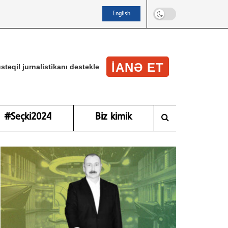
English
IANƏ ET
stəqil jurnalistikanı dəstəklə
#Seçki2024
Biz kimik