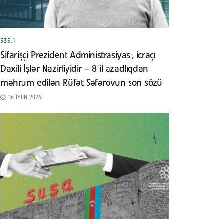
535.1
Sifarişçi Prezident Administrasiyası, icraçı
Daxili İşlər Nazirliyidir – 8 il azadlıqdan
məhrum edilən Rüfət Səfərovun son sözü
16 İYUN 2026