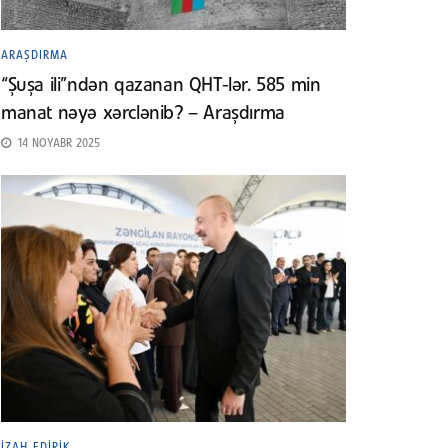
ARAŞDIRMA
“Şuşa ili”ndən qazanan QHT-lər. 585 min
manat nəyə xərclənib? – Araşdırma
14 NOYABR 2025
İZAH EDIRIK