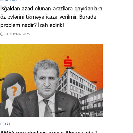
İşğaldan azad olunan ərazilərə qayıdanlara
öz evlərini tikməyə icazə verilmir. Burada
problem nədir? İzah edirik!
11 NOYABR 2025
DETALLI