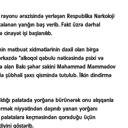
i rayonu ərazisində yerləşən Respublika Narkoloji
icələnən yanğın baş verib. Fakt üzrə dərhal
cinayət işi başlanılıb.
inin mətbuat xidmətlərinin daxil olan birgə
rkəzdə “alkoqol qəbulu nəticəsində psixi və
licə alan Bakı şəhər sakini Məhəmməd Məmmədov
də şübhəli şəxs qismində tutulub. İlkin dindirmə
qaldığı palatada yorğana bürünərək onu alışqanla
dürmək niyyətindən daşınıb yanan yorğanı
ər palatalara keçməsindən qorxduğu üçün
iyini göstərib.