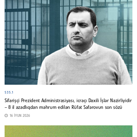
535.1
Sifarişçi Prezident Administrasiyası, icraçı Daxili İşlər Nazirliyidir
– 8 il azadlıqdan məhrum edilən Rüfət Səfərovun son sözü
16 İYUN 2026