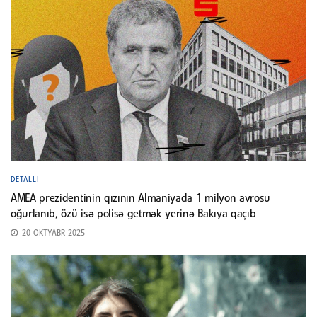
DETALLI
AMEA prezidentinin qızının Almaniyada 1 milyon avrosu
oğurlanıb, özü isə polisə getmək yerinə Bakıya qaçıb
20 OKTYABR 2025