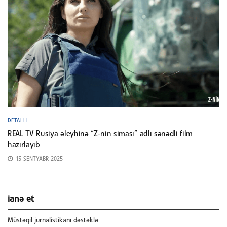
DETALLI
REAL TV Rusiya əleyhinə “Z-nin siması” adlı sənədli film
hazırlayıb
15 SENTYABR 2025
ianə et
Müstəqil jurnalistikanı dəstəklə