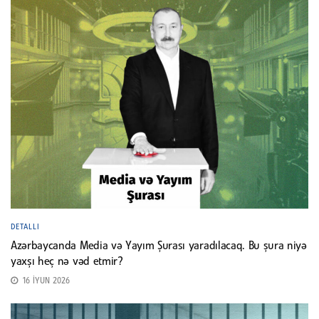
DETALLI
Azərbaycanda Media və Yayım Şurası yaradılacaq. Bu şura niyə
yaxşı heç nə vəd etmir?
16 İYUN 2026