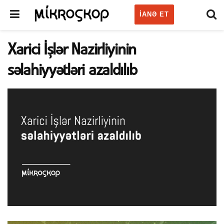
IANƏ ET
Xarici İşlər Nazirliyinin
səlahiyyətləri azaldılıb