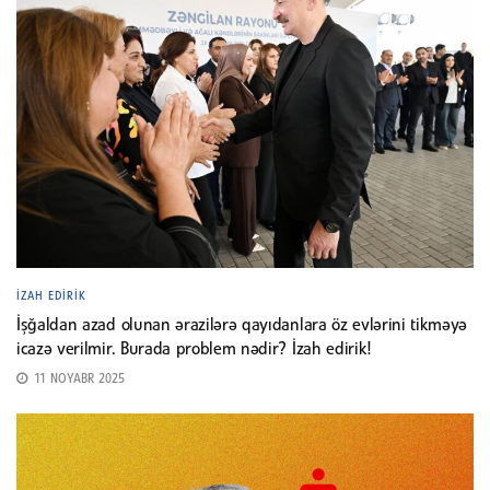
İZAH EDIRIK
İşğaldan azad olunan ərazilərə qayıdanlara öz evlərini tikməyə
icazə verilmir. Burada problem nədir? İzah edirik!
11 NOYABR 2025