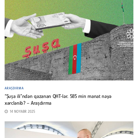
ARAŞDIRMA
“Şuşa ili”ndən qazanan QHT-lər. 585 min manat nəyə
xərclənib? – Araşdırma
14 NOYABR 2025