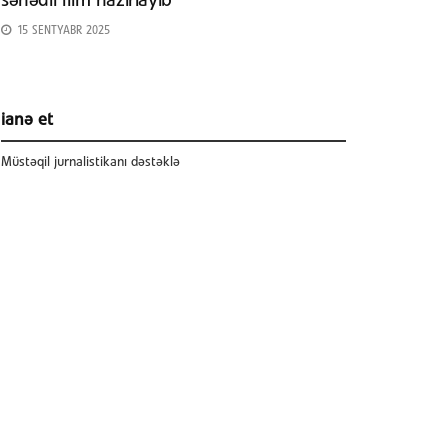
sənədli film hazırlayıb
15 SENTYABR 2025
ianə et
Müstəqil jurnalistikanı dəstəklə