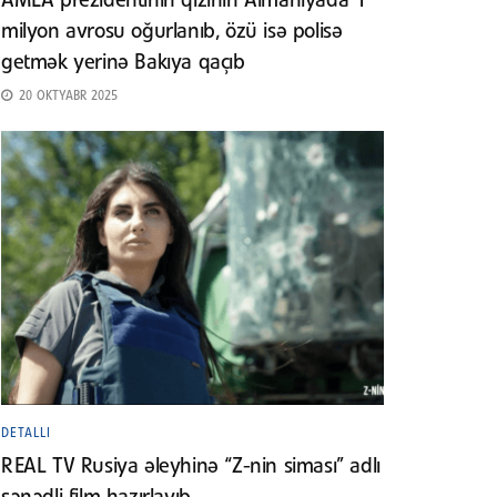
AMEA prezidentinin qızının Almaniyada 1
milyon avrosu oğurlanıb, özü isə polisə
getmək yerinə Bakıya qaçıb
20 OKTYABR 2025
DETALLI
REAL TV Rusiya əleyhinə “Z-nin siması” adlı