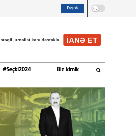
English
IANƏ ET
stəqil jurnalistikanı dəstəklə
#Seçki2024
Biz kimik