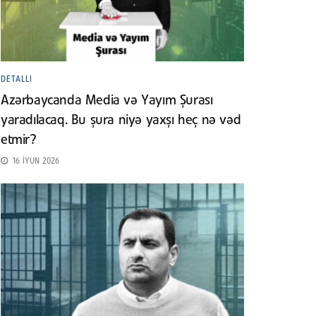
DETALLI
Azərbaycanda Media və Yayım Şurası
yaradılacaq. Bu şura niyə yaxşı heç nə vəd
etmir?
16 İYUN 2026