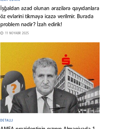
İşğaldan azad olunan ərazilərə qayıdanlara
öz evlərini tikməyə icazə verilmir. Burada
problem nədir? İzah edirik!
11 NOYABR 2025
DETALLI