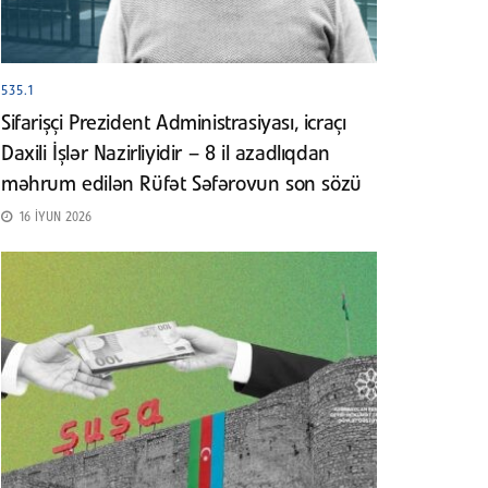
535.1
Sifarişçi Prezident Administrasiyası, icraçı
Daxili İşlər Nazirliyidir – 8 il azadlıqdan
məhrum edilən Rüfət Səfərovun son sözü
16 İYUN 2026