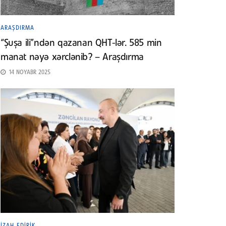
ARAŞDIRMA
“Şuşa ili”ndən qazanan QHT-lər. 585 min
manat nəyə xərclənib? – Araşdırma
14 NOYABR 2025
İZAH EDIRIK