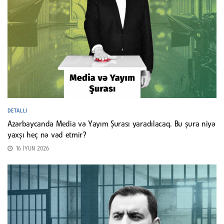
DETALLI
Azərbaycanda Media və Yayım Şurası yaradılacaq. Bu şura niyə
yaxşı heç nə vəd etmir?
16 İYUN 2026