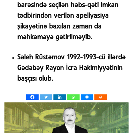
barəsində seçilən həbs-qəti imkan
tədbirindən verilən apellyasiya
şikayətinə baxılan zaman da
məhkəməyə gətirilməyib.
Saleh Rüstəmov 1992-1993-cü illərdə
Gədəbəy Rayon İcra Hakimiyyətinin
başçısı olub.