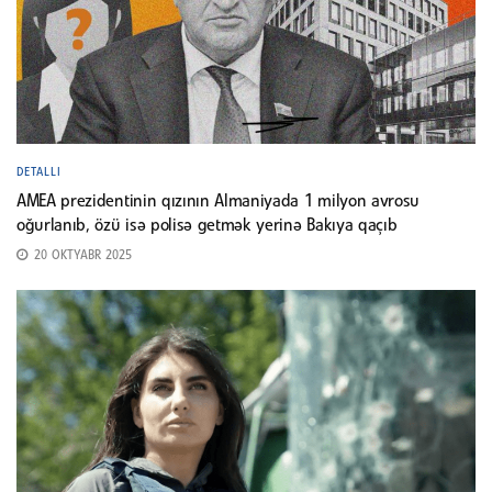
DETALLI
AMEA prezidentinin qızının Almaniyada 1 milyon avrosu
oğurlanıb, özü isə polisə getmək yerinə Bakıya qaçıb
20 OKTYABR 2025