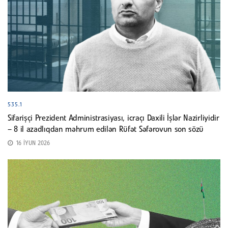
535.1
Sifarişçi Prezident Administrasiyası, icraçı Daxili İşlər Nazirliyidir
– 8 il azadlıqdan məhrum edilən Rüfət Səfərovun son sözü
16 İYUN 2026