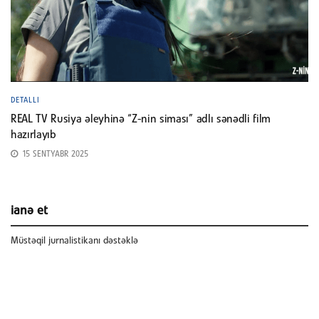
DETALLI
REAL TV Rusiya əleyhinə “Z-nin siması” adlı sənədli film
hazırlayıb
15 SENTYABR 2025
ianə et
Müstəqil jurnalistikanı dəstəklə