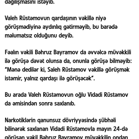
dağılışmasını istəyib.
Valeh Rüstəmovun qardaşının vəkillə niyə
görüşmədiyinə aydınlıq gətirməyib, bu barədə
məlumatsız olduğunu deyib.
Fəalın vəkili Bəhruz Bayramov da əvvəlcə müvəkkili
ilə görüşə dəvət olunsa da, onunla görüşə bilməyib:
“Mənə dedilər ki, Saleh Rüstəmov vəkillə görüşmək
istəmir, yalnız qardaşı ilə görüşəcək”.
Bu arada Valeh Rüstəmovun oğlu Vidadi Rüstəmov
da əmisindən sonra saxlanıb.
Narkotiklərin qanunsuz dövriyyəsində şübhəli
bilinərək saxlanan Vidadi Rüstəmovla mayın 24-də
görüşən vəkil Bəhruz Bayramov müvəkkilin ondan