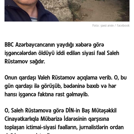
Foto: şəxsi arxiv / facebook
BBC Azərbaycancanın yaydığı xəbərə görə
işgəncələrdən öldüyü iddi edilən siyasi fəal Saleh
Rüstəmov sağdır.
Onun qardaşı Valeh Rüstəmov açıqlama verib. O, bu
gün qardaşı ilə görüşüb, bədəninə baxıb və hər
hansı işgəncə faktına rast gəlməyib.
O, Saleh Rüstəmova görə DİN-in Baş Mütəşəkkil
Cinayətkarlıqla Mübarizə İdarəsinin qarşısına
toplaşan ictimai-siyasi fəalların, jurnalistlərin ordan