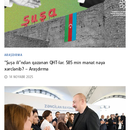
ARAŞDIRMA
“Şuşa ili”ndən qazanan QHT-lər. 585 min manat nəyə
xərclənib? – Araşdırma
14 NOYABR 2025