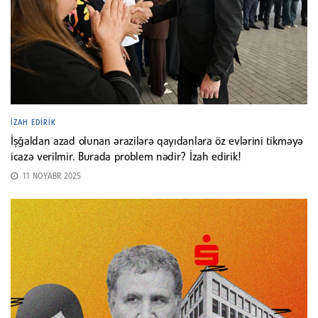
İZAH EDIRIK
İşğaldan azad olunan ərazilərə qayıdanlara öz evlərini tikməyə
icazə verilmir. Burada problem nədir? İzah edirik!
11 NOYABR 2025