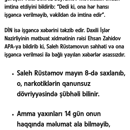
imtina etdiyini bildirib: “Dedi ki, ona hər hansı
işgəncə verilməyib, vəkildən də imtina edir”.
DİN isə işgəncə xəbərini təkzib edir. Daxili İşlər
Nazirliyinin mətbuat xidmətinin rəisi Ehsan Zahidov
APA-ya bildirib ki, Saleh Rüstəmovun səhhəti və ona
işgəncə verilməsi ilə bağlı yayılan xəbərlər əsassızdır.
Saleh Rüstəmov mayın 8-də saxlanıb,
o, narkotiklərin qanunsuz
dövriyyəsində şübhəli bilinir.
Amma yaxınları 14 gün onun
haqqında məlumat ala bilməyib,