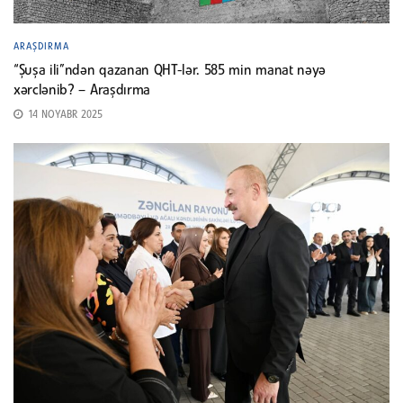
ARAŞDIRMA
“Şuşa ili”ndən qazanan QHT-lər. 585 min manat nəyə
xərclənib? – Araşdırma
14 NOYABR 2025