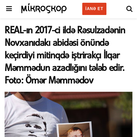
IANƏ ET
REAL-ın 2017-ci ildə Rəsulzadənin
Novxanıdakı abidəsi önündə
keçirdiyi mitinqdə iştrirakçı İlqar
Məmmədun azadlığını tələb edir.
Foto: Ömər Məmmədov