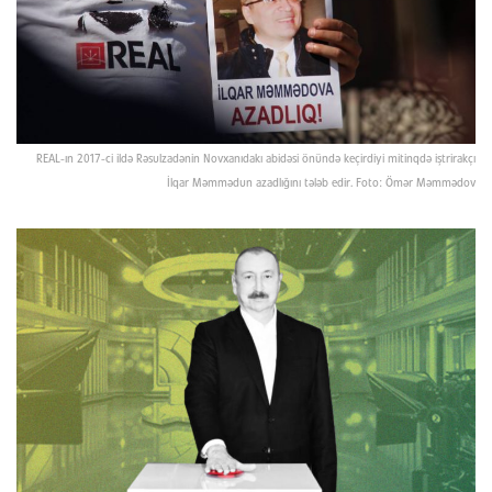
REAL-ın 2017-ci ildə Rəsulzadənin Novxanıdakı abidəsi önündə keçirdiyi mitinqdə iştrirakçı
İlqar Məmmədun azadlığını tələb edir. Foto: Ömər Məmmədov