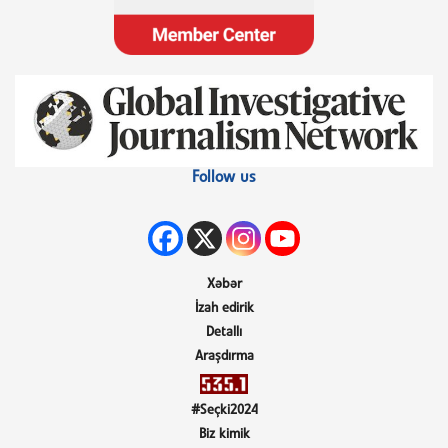
Follow us
Xəbər
İzah edirik
Detallı
Araşdırma
#Seçki2024
Biz kimik