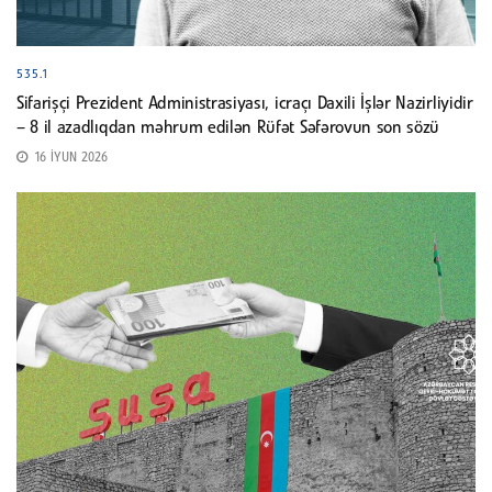
535.1
Sifarişçi Prezident Administrasiyası, icraçı Daxili İşlər Nazirliyidir
– 8 il azadlıqdan məhrum edilən Rüfət Səfərovun son sözü
16 İYUN 2026