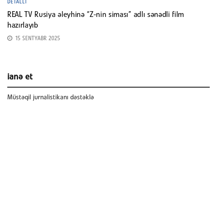
DETALLI
REAL TV Rusiya əleyhinə “Z-nin siması” adlı sənədli film
hazırlayıb
15 SENTYABR 2025
ianə et
Müstəqil jurnalistikanı dəstəklə