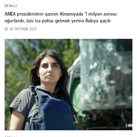
DETALLI
AMEA prezidentinin qızının Almaniyada 1 milyon avrosu
oğurlanıb, özü isə polisə getmək yerinə Bakıya qaçıb
20 OKTYABR 2025