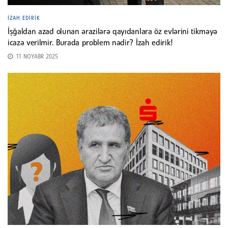
İZAH EDIRIK
İşğaldan azad olunan ərazilərə qayıdanlara öz evlərini tikməyə
icazə verilmir. Burada problem nədir? İzah edirik!
11 NOYABR 2025