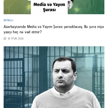
DETALLI
Azərbaycanda Media və Yayım Şurası yaradılacaq. Bu şura niyə
yaxşı heç nə vəd etmir?
16 İYUN 2026