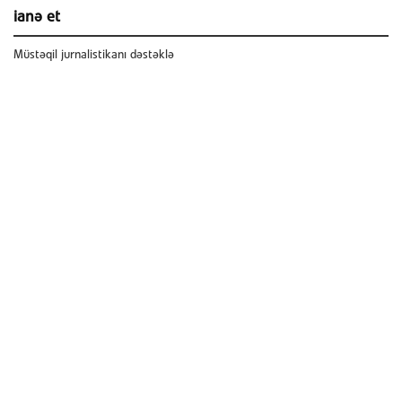
ianə et
Müstəqil jurnalistikanı dəstəklə