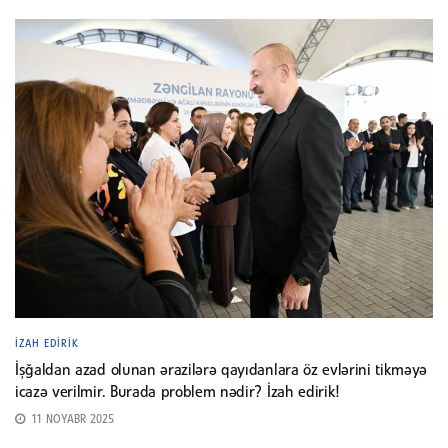
İZAH EDIRIK
İşğaldan azad olunan ərazilərə qayıdanlara öz evlərini tikməyə
icazə verilmir. Burada problem nədir? İzah edirik!
11 NOYABR 2025