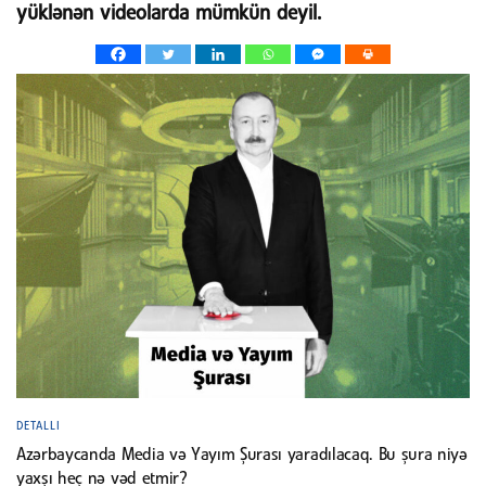
yüklənən videolarda mümkün deyil.
DETALLI
Azərbaycanda Media və Yayım Şurası yaradılacaq. Bu şura niyə
yaxşı heç nə vəd etmir?