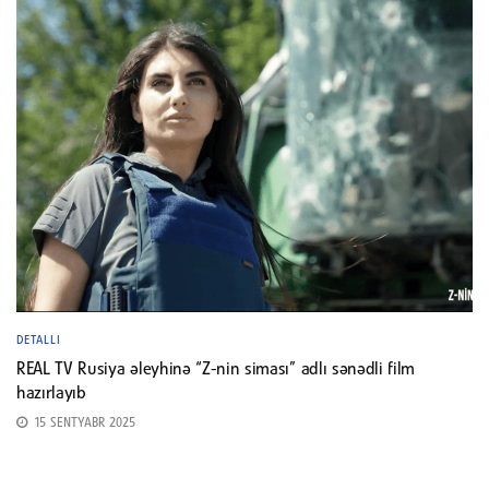
DETALLI
REAL TV Rusiya əleyhinə “Z-nin siması” adlı sənədli film
hazırlayıb
15 SENTYABR 2025