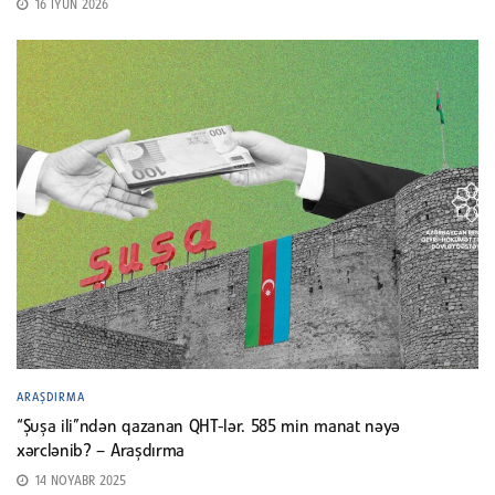
16 İYUN 2026
ARAŞDIRMA
“Şuşa ili”ndən qazanan QHT-lər. 585 min manat nəyə
xərclənib? – Araşdırma
14 NOYABR 2025