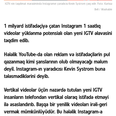
IGTV-nin təqdimat mərasimində Instagramın yaradıcısı Kevin Systrom çıxış edir. Foto: Karissa
Bell / Mashable
1 milyard istifadəçiyə çatan Instagram 1 saatlıq
videolar yüklənmə potensialı olan yeni IGTV əlavəsini
təqdim edib.
Hələlik YouTube-da olan reklam və istifadəçilərin pul
qazanmaq kimi şanslarının olub olmayacağı məlum
deyil. Instagram-ın yaradıcısı Kevin Systrom buna
tələsmədiklərini deyib.
Vertikal videolar üçün nəzərdə tutulan yeni IGTV
insanların telefondan vertikal olaraq istifadə etməyi
ilə əsaslandırıb. Başqa bir yenilik videoları irəli-geri
vermək mümkünlüyüdür. Bu hələlik Instagram-a