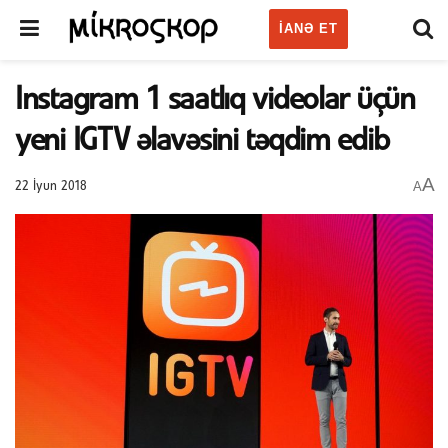
IANƏ ET
Instagram 1 saatlıq videolar üçün
yeni IGTV əlavəsini təqdim edib
A
A
22 İyun 2018