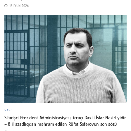
16 İYUN 2026
535.1
Sifarişçi Prezident Administrasiyası, icraçı Daxili İşlər Nazirliyidir
– 8 il azadlıqdan məhrum edilən Rüfət Səfərovun son sözü