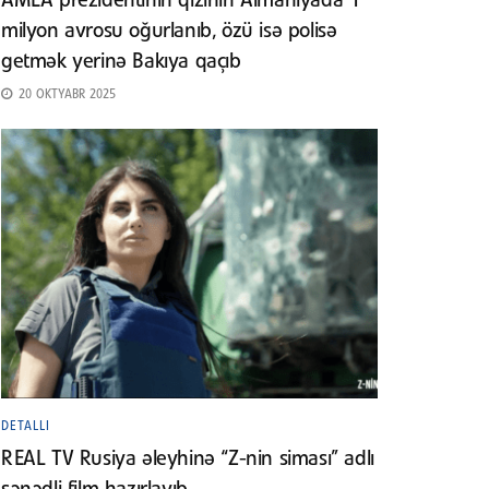
AMEA prezidentinin qızının Almaniyada 1
milyon avrosu oğurlanıb, özü isə polisə
getmək yerinə Bakıya qaçıb
20 OKTYABR 2025
DETALLI
REAL TV Rusiya əleyhinə “Z-nin siması” adlı