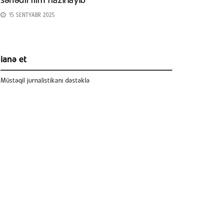
sənədli film hazırlayıb
15 SENTYABR 2025
ianə et
Müstəqil jurnalistikanı dəstəklə