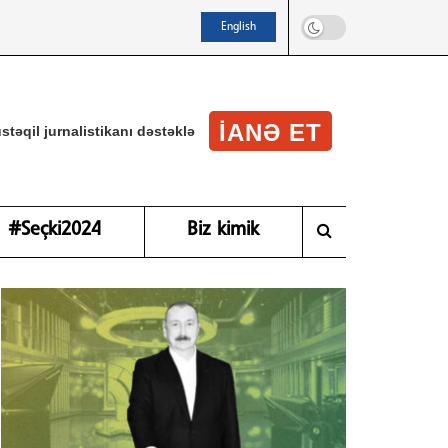
English
IANƏ ET
stəqil jurnalistikanı dəstəklə
#Seçki2024
Biz kimik