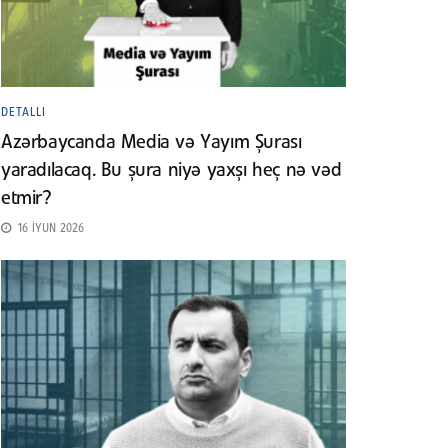
DETALLI
Azərbaycanda Media və Yayım Şurası
yaradılacaq. Bu şura niyə yaxşı heç nə vəd
etmir?
16 İYUN 2026