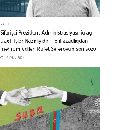
535.1
Sifarişçi Prezident Administrasiyası, icraçı
Daxili İşlər Nazirliyidir – 8 il azadlıqdan
məhrum edilən Rüfət Səfərovun son sözü
16 İYUN 2026