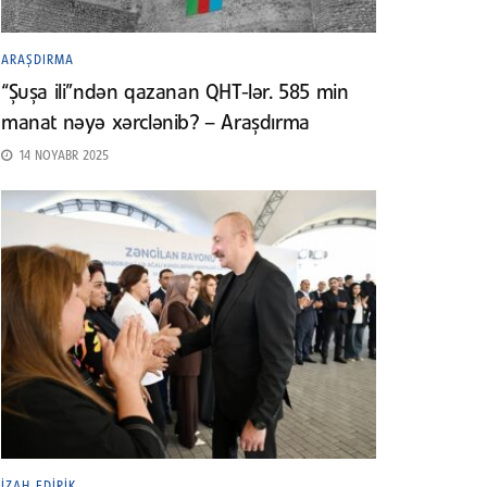
ARAŞDIRMA
“Şuşa ili”ndən qazanan QHT-lər. 585 min
manat nəyə xərclənib? – Araşdırma
14 NOYABR 2025
İZAH EDIRIK