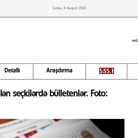
Şənbə, 8 Avqust 2026
mü
Detallı
Araşdırma
lən seçkilərdə bülletenlər. Foto: