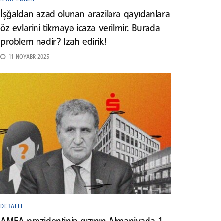
İşğaldan azad olunan ərazilərə qayıdanlara
öz evlərini tikməyə icazə verilmir. Burada
problem nədir? İzah edirik!
11 NOYABR 2025
DETALLI