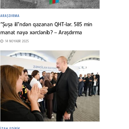
ARAŞDIRMA
“Şuşa ili”ndən qazanan QHT-lər. 585 min
manat nəyə xərclənib? – Araşdırma
14 NOYABR 2025
İZAH EDIRIK