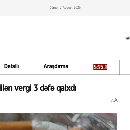
Cümə, 7 Avqust 2026
mü
Detallı
Araşdırma
lən vergi 3 dəfə qalxdı
A
A