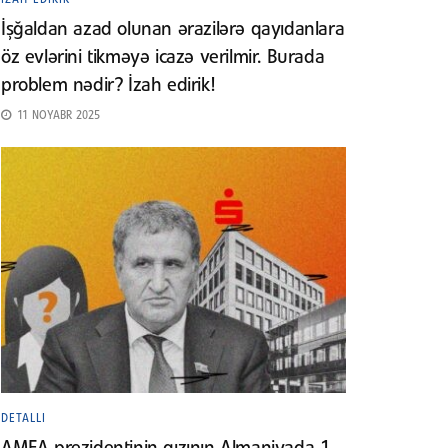
İşğaldan azad olunan ərazilərə qayıdanlara
öz evlərini tikməyə icazə verilmir. Burada
problem nədir? İzah edirik!
11 NOYABR 2025
DETALLI