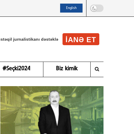
English
IANƏ ET
stəqil jurnalistikanı dəstəklə
#Seçki2024
Biz kimik