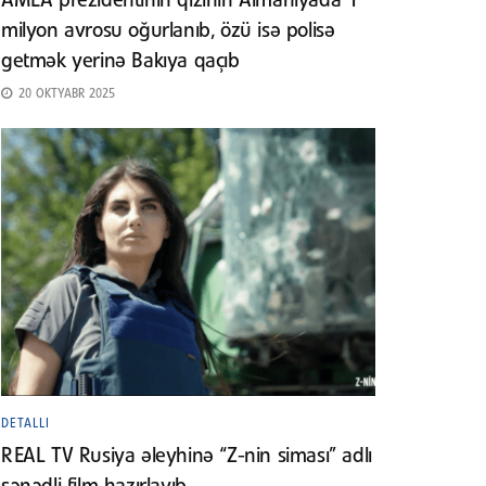
AMEA prezidentinin qızının Almaniyada 1
milyon avrosu oğurlanıb, özü isə polisə
getmək yerinə Bakıya qaçıb
20 OKTYABR 2025
DETALLI
REAL TV Rusiya əleyhinə “Z-nin siması” adlı