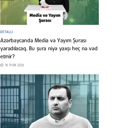
DETALLI
Azərbaycanda Media və Yayım Şurası
yaradılacaq. Bu şura niyə yaxşı heç nə vəd
etmir?
16 İYUN 2026