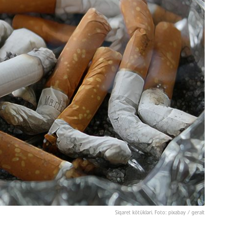
Siqaret kötükləri. Foto: pixabay / geralt