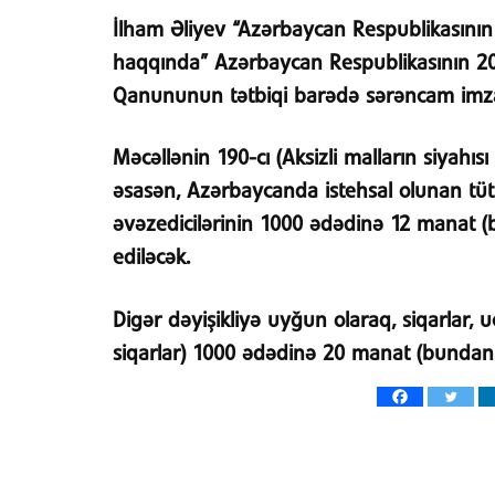
İlham Əliyev “Azərbaycan Respublikasının 
haqqında” Azərbaycan Respublikasının 2018
Qanununun tətbiqi barədə sərəncam imza
Məcəllənin 190-cı (Aksizli malların siyahıs
əsasən, Azərbaycanda istehsal olunan tü
əvəzedicilərinin 1000 ədədinə 12 manat (
ediləcək.
Digər dəyişikliyə uyğun olaraq, siqarlar, ucl
siqarlar) 1000 ədədinə 20 manat (bundan 