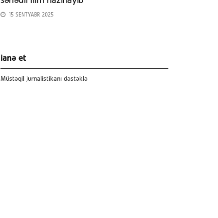
sənədli film hazırlayıb
15 SENTYABR 2025
ianə et
Müstəqil jurnalistikanı dəstəklə