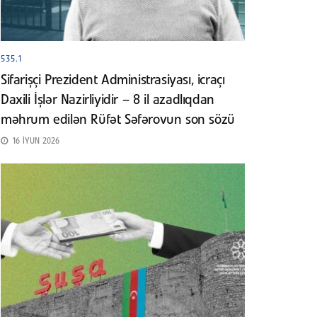
535.1
Sifarişçi Prezident Administrasiyası, icraçı
Daxili İşlər Nazirliyidir – 8 il azadlıqdan
məhrum edilən Rüfət Səfərovun son sözü
16 İYUN 2026