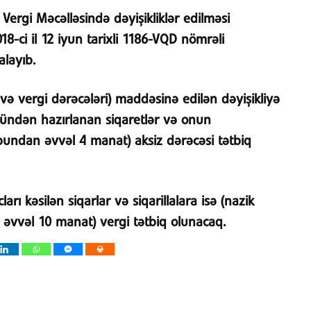
Vergi Məcəlləsində dəyişikliklər edilməsi
-ci il 12 iyun tarixli 1186-VQD nömrəli
layıb.
ı və vergi dərəcələri) maddəsinə edilən dəyişikliyə
tündən hazırlanan siqaretlər və onun
bundan əvvəl 4 manat) aksiz dərəcəsi tətbiq
arı kəsilən siqarlar və siqarillalara isə (nazik
əvvəl 10 manat) vergi tətbiq olunacaq.