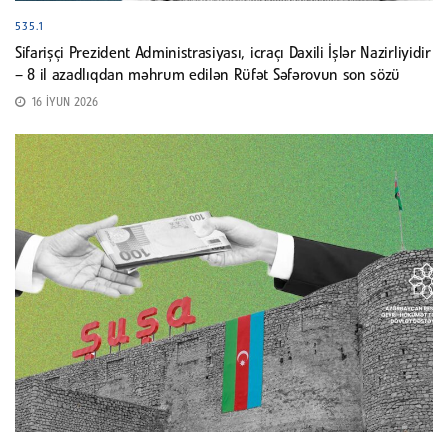
535.1
Sifarişçi Prezident Administrasiyası, icraçı Daxili İşlər Nazirliyidir
– 8 il azadlıqdan məhrum edilən Rüfət Səfərovun son sözü
16 İYUN 2026