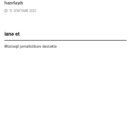
hazırlayıb
15 SENTYABR 2025
ianə et
Müstəqil jurnalistikanı dəstəklə