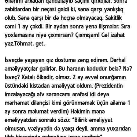
Əllərimi arxadan qandallayıb saçımı qırxdılar. Sonra
zabitlərdən bir neçəsi gəldi ki, sənə qarşı yanlışlıq
olub. Sənə qarşı bir də heçnə olmayacaq. Sakitlik
cəmi 1 ay çəkdi. Bir aydan sonra yenə ilişmələr. Sıra
yoxlamasına niyə çıxmırsan? Çıxmışam! Gəl izahat
yaz.Töhmət, get.
İsveçdə yaşayan qız dostuma zəng edirəm. Dərhal
əməliyyatçılar gəlirlər. Bu haranın kodudur belə? Nə?
İsveç? Xatalı ölkədir, olmaz. 2 ay əvvəl onurğamın
üstündəki kistadan əməliyyat oldum. (Prezidentin
imzalayacağı əfv sərəncamı ərəfəsi idi deyə
mərhəmət dilənçisi kimi görünməmək üçün ailəmə 1
ay sonra məlumat verdim) Həkimin mənə
əməliyyatdan sonrakı sözü: ”Bilirik əməliyyat
olmusan, vəziyyətin də yaxşı deyil, amma yuxarıdan