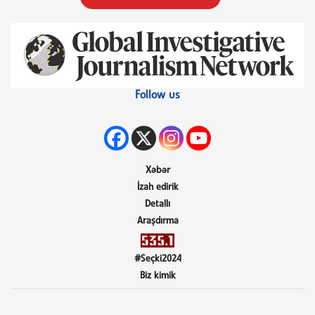
Follow us
Xəbər
İzah edirik
Detallı
Araşdırma
#Seçki2024
Biz kimik