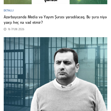
DETALLI
Azərbaycanda Media və Yayım Şurası yaradılacaq. Bu şura niyə
yaxşı heç nə vəd etmir?
16 İYUN 2026