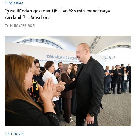
ARAŞDIRMA
“Şuşa ili”ndən qazanan QHT-lər. 585 min manat nəyə
xərclənib? – Araşdırma
14 NOYABR 2025
İZAH EDIRIK