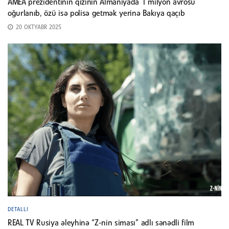
AMEA prezidentinin qızının Almaniyada 1 milyon avrosu
oğurlanıb, özü isə polisə getmək yerinə Bakıya qaçıb
20 OKTYABR 2025
DETALLI
REAL TV Rusiya əleyhinə “Z-nin siması” adlı sənədli film