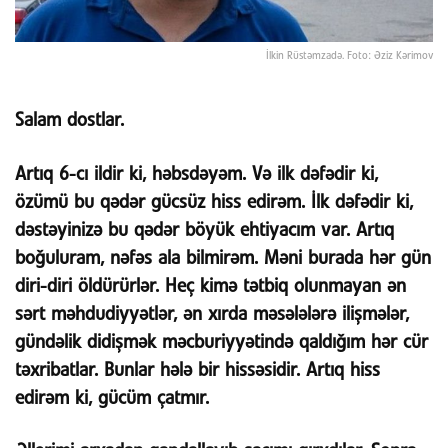
İlkin Rüstəmzadə. Foto: Əziz Kərimov
Salam dostlar.
Artıq 6-cı ildir ki, həbsdəyəm. Və ilk dəfədir ki,
özümü bu qədər gücsüz hiss edirəm. İlk dəfədir ki,
dəstəyinizə bu qədər böyük ehtiyacım var. Artıq
boğuluram, nəfəs ala bilmirəm. Məni burada hər gün
diri-diri öldürürlər. Heç kimə tətbiq olunmayan ən
sərt məhdudiyyətlər, ən xırda məsələlərə ilişmələr,
gündəlik didişmək məcburiyyətində qaldığım hər cür
təxribatlar. Bunlar hələ bir hissəsidir. Artıq hiss
edirəm ki, gücüm çatmır.