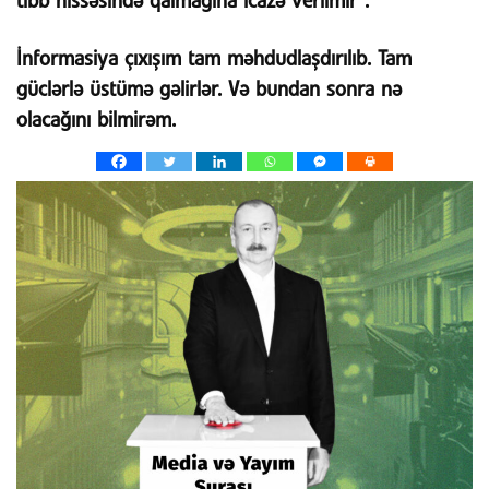
tibb hissəsində qalmağına icazə verilmir”.
İnformasiya çıxışım tam məhdudlaşdırılıb. Tam
güclərlə üstümə gəlirlər. Və bundan sonra nə
olacağını bilmirəm.