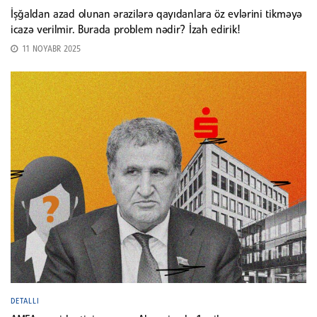
İşğaldan azad olunan ərazilərə qayıdanlara öz evlərini tikməyə
icazə verilmir. Burada problem nədir? İzah edirik!
11 NOYABR 2025
DETALLI