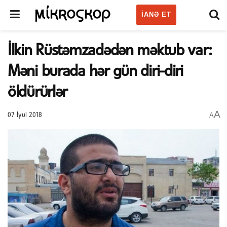
IANƏ ET
İlkin Rüstəmzadədən məktub var:
Məni burada hər gün diri-diri
öldürürlər
A
A
07 İyul 2018