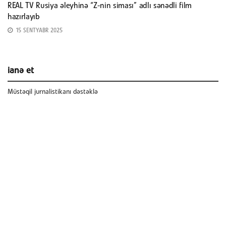
REAL TV Rusiya əleyhinə “Z-nin siması” adlı sənədli film
hazırlayıb
15 SENTYABR 2025
ianə et
Müstəqil jurnalistikanı dəstəklə