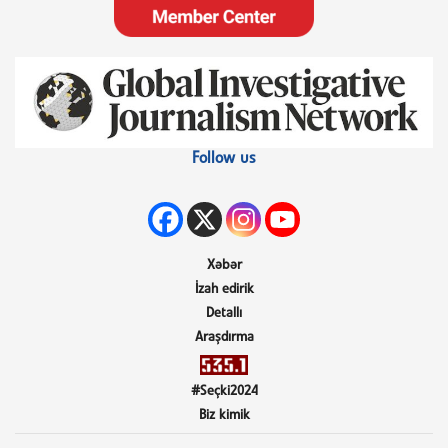
Follow us
Xəbər
İzah edirik
Detallı
Araşdırma
#Seçki2024
Biz kimik