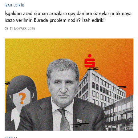
İZAH EDIRIK
İşğaldan azad olunan ərazilərə qayıdanlara öz evlərini tikməyə
icazə verilmir. Burada problem nədir? İzah edirik!
11 NOYABR 2025