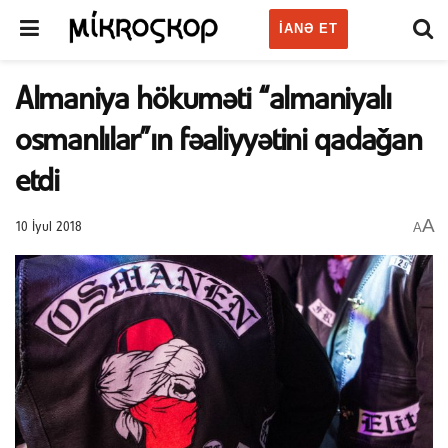
IANƏ ET
Almaniya hökuməti “almaniyalı
osmanlılar”ın fəaliyyətini qadağan
etdi
A
A
10 İyul 2018