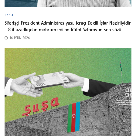
535.1
Sifarişçi Prezident Administrasiyası, icraçı Daxili İşlər Nazirliyidir
– 8 il azadlıqdan məhrum edilən Rüfət Səfərovun son sözü
16 İYUN 2026