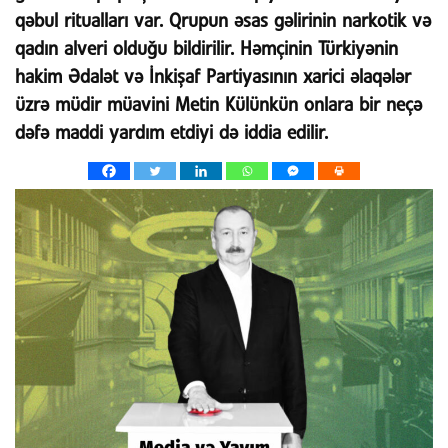
qəbul ritualları var. Qrupun əsas gəlirinin narkotik və
qadın alveri olduğu bildirilir. Həmçinin Türkiyənin
hakim Ədalət və İnkişaf Partiyasının xarici əlaqələr
üzrə müdir müavini Metin Külünkün onlara bir neçə
dəfə maddi yardım etdiyi də iddia edilir.