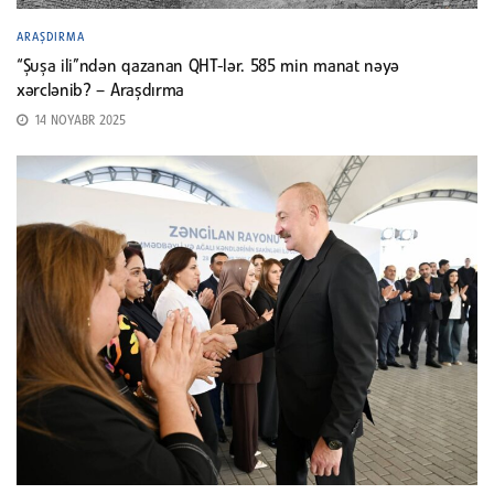
ARAŞDIRMA
“Şuşa ili”ndən qazanan QHT-lər. 585 min manat nəyə
xərclənib? – Araşdırma
14 NOYABR 2025