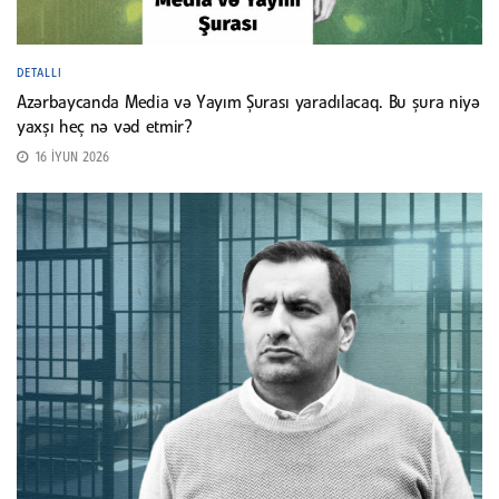
DETALLI
Azərbaycanda Media və Yayım Şurası yaradılacaq. Bu şura niyə
yaxşı heç nə vəd etmir?
16 İYUN 2026