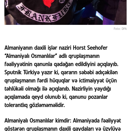
Foto: DPA
Almaniyanın daxili işlər naziri Horst Seehofer
“Almaniyalı Osmanlılar” adlı qruplaşmanın
fəaliyyətinin qanunla qadağan edildiyini açıqlayıb.
Sputnik Türkiyə yazır ki, qərarın səbəbi adıçəkilən
qruplaşmanın fərdi hüquqlar və ictimaiyyət üçün
təhlükəli olmağı ilə açıqlanıb. Nazirliyin yaydığı
açıqlamada qeyd olunub ki, qanunu pozanlar
tolerantlıq gözləməməlidir.
Almaniyalı Osmanlılar kimdir:
Almaniyada fəaliyyət
göstərən qruplaşmanın daxili qaydaları və üzvlüyə