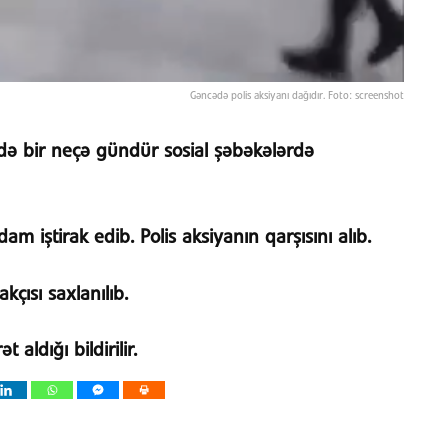
Gəncədə polis aksiyanı dağıdır. Foto: screenshot
ə bir neçə gündür sosial şəbəkələrdə
m iştirak edib. Polis aksiyanın qarşısını alıb.
akçısı saxlanılıb.
aldığı bildirilir.