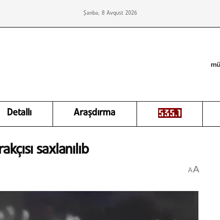
Şənbə, 8 Avqust 2026
mü
Detallı
Araşdırma
akçısı saxlanılıb
A
A