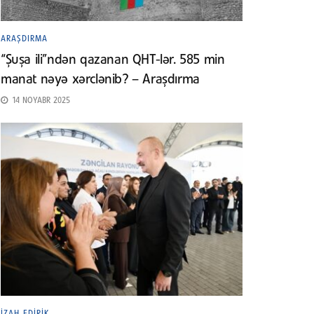
ARAŞDIRMA
“Şuşa ili”ndən qazanan QHT-lər. 585 min
manat nəyə xərclənib? – Araşdırma
14 NOYABR 2025
İZAH EDIRIK