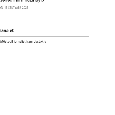
sənədli film hazırlayıb
15 SENTYABR 2025
ianə et
Müstəqil jurnalistikanı dəstəklə