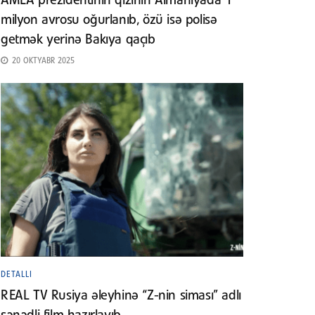
AMEA prezidentinin qızının Almaniyada 1
milyon avrosu oğurlanıb, özü isə polisə
getmək yerinə Bakıya qaçıb
20 OKTYABR 2025
DETALLI
REAL TV Rusiya əleyhinə “Z-nin siması” adlı