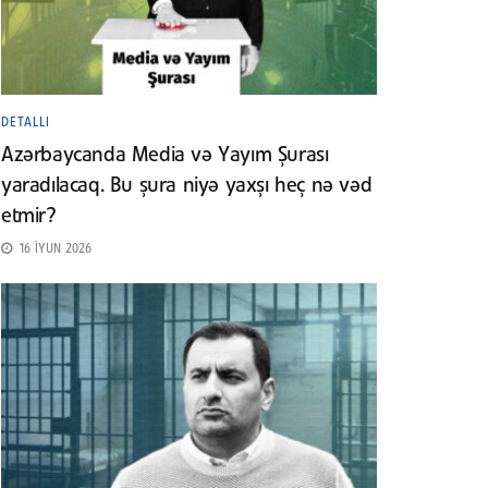
DETALLI
Azərbaycanda Media və Yayım Şurası
yaradılacaq. Bu şura niyə yaxşı heç nə vəd
etmir?
16 İYUN 2026