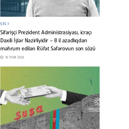
535.1
Sifarişçi Prezident Administrasiyası, icraçı
Daxili İşlər Nazirliyidir – 8 il azadlıqdan
məhrum edilən Rüfət Səfərovun son sözü
16 İYUN 2026