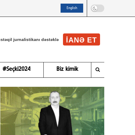
English
IANƏ ET
stəqil jurnalistikanı dəstəklə
#Seçki2024
Biz kimik