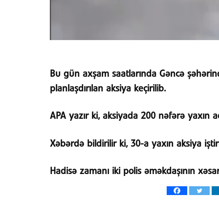
Bu gün axşam saatlarında Gəncə şəhərind
planlaşdırılan aksiya keçirilib.
APA yazır ki, aksiyada 200 nəfərə yaxın ada
Xəbərdə bildirilir ki, 30-a yaxın aksiya iştir
Hadisə zamanı iki polis əməkdaşının xəsarət 