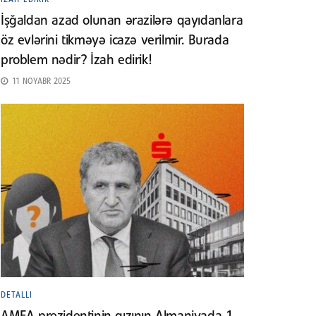
İşğaldan azad olunan ərazilərə qayıdanlara
öz evlərini tikməyə icazə verilmir. Burada
problem nədir? İzah edirik!
11 NOYABR 2025
DETALLI