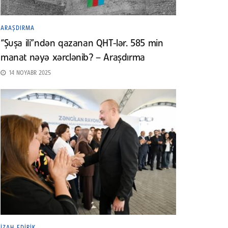
ARAŞDIRMA
“Şuşa ili”ndən qazanan QHT-lər. 585 min
manat nəyə xərclənib? – Araşdırma
14 NOYABR 2025
İZAH EDIRIK