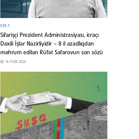
535.1
Sifarişçi Prezident Administrasiyası, icraçı
Daxili İşlər Nazirliyidir – 8 il azadlıqdan
məhrum edilən Rüfət Səfərovun son sözü
16 İYUN 2026