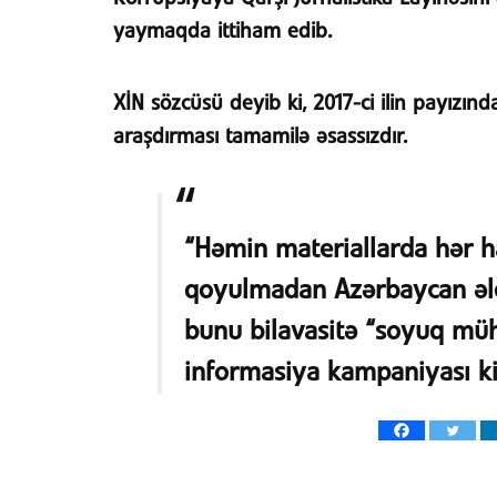
yaymaqda ittiham edib.
XİN sözcüsü deyib ki, 2017-ci ilin payızın
araşdırması tamamilə əsassızdır.
“Həmin materiallarda hər h
qoyulmadan Azərbaycan əle
bunu bilavasitə “soyuq müh
informasiya kampaniyası ki