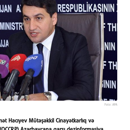
Foto: APA
ikmət Hacıyev Mütəşəkkil Cinayətkarlıq və
ni (OCCRP) Azərbaycana qarşı dezinformasiya