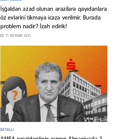
İşğaldan azad olunan ərazilərə qayıdanlara
öz evlərini tikməyə icazə verilmir. Burada
problem nədir? İzah edirik!
11 NOYABR 2025
DETALLI