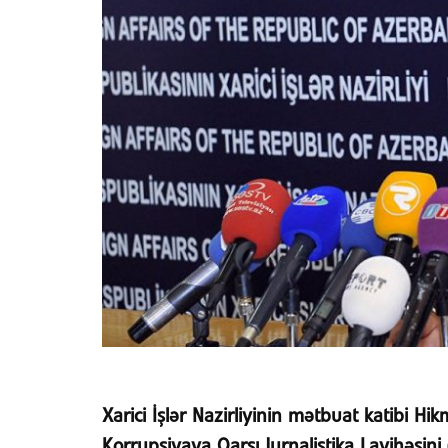
Xarici İşlər Nazirliyinin mətbuat katibi H
Korrupsiyaya Qarşı Jurnalistika Layihəsi