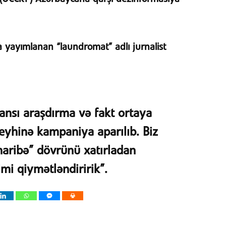
da yayımlanan “laundromat” adlı jurnalist
ansı araşdırma və fakt ortaya
yhinə kampaniya aparılıb. Biz
aribə” dövrünü xatırladan
mi qiymətləndiririk”.