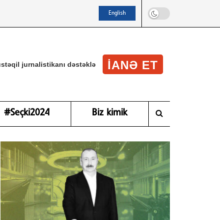
English
IANƏ ET
stəqil jurnalistikanı dəstəklə
#Seçki2024
Biz kimik