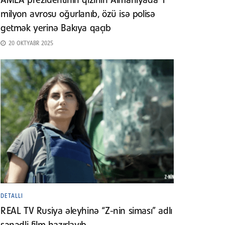
AMEA prezidentinin qızının Almaniyada 1
milyon avrosu oğurlanıb, özü isə polisə
getmək yerinə Bakıya qaçıb
20 OKTYABR 2025
DETALLI
REAL TV Rusiya əleyhinə “Z-nin siması” adlı