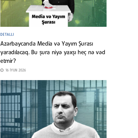
DETALLI
Azərbaycanda Media və Yayım Şurası
yaradılacaq. Bu şura niyə yaxşı heç nə vəd
etmir?
16 İYUN 2026