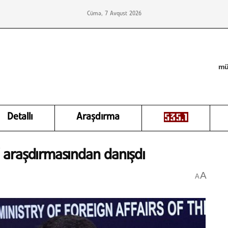
Cümə, 7 Avqust 2026
mü
Detallı
Araşdırma
 araşdırmasından danışdı
A
A