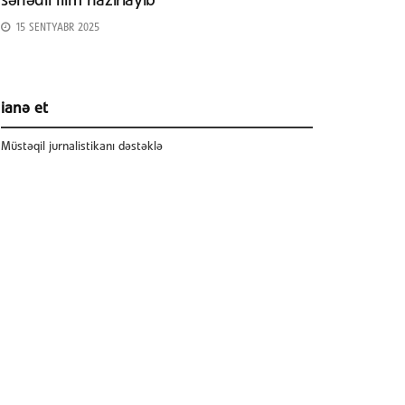
sənədli film hazırlayıb
15 SENTYABR 2025
ianə et
Müstəqil jurnalistikanı dəstəklə