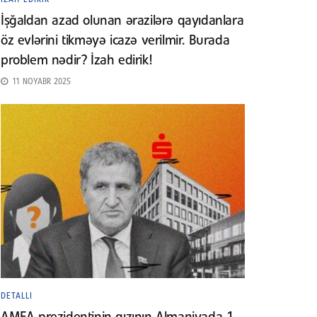
İşğaldan azad olunan ərazilərə qayıdanlara
öz evlərini tikməyə icazə verilmir. Burada
problem nədir? İzah edirik!
11 NOYABR 2025
DETALLI