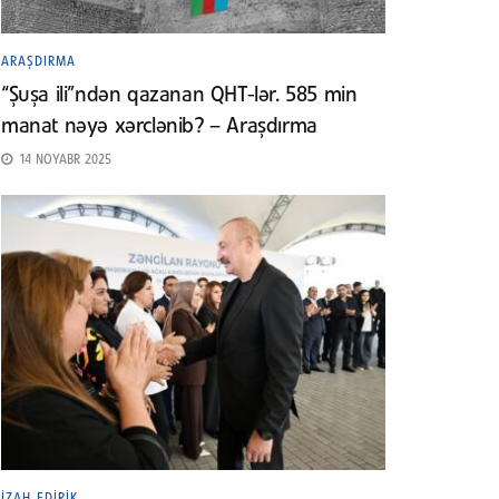
ARAŞDIRMA
“Şuşa ili”ndən qazanan QHT-lər. 585 min
manat nəyə xərclənib? – Araşdırma
14 NOYABR 2025
İZAH EDIRIK