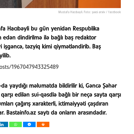
Mustafa Hacıbəyli. Foto: şəxsi arxiv / facebook
afa Hacıbəyli bu gün yenidən Respublika
 edən dindirilmə ilə bağlı baş redaktor
 işgəncə, təzyiq kimi qiymətləndirib. Baş
ilib.
posts/1967047943325489
da yaydığı məlumatda bildirilir ki, Gəncə Şəhər
 qarşı edilən sui-qəsdlə bağlı bir neçə sayta qarşı
arı çağırış xarakterli, ictimaiyyəti çaşdıran
. Bastainfo.az saytı da onların arasındadır.