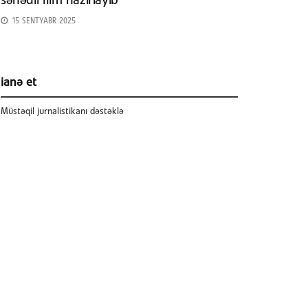
sənədli film hazırlayıb
15 SENTYABR 2025
ianə et
Müstəqil jurnalistikanı dəstəklə