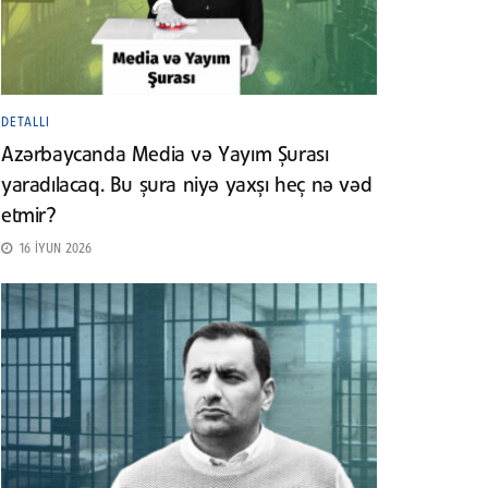
DETALLI
Azərbaycanda Media və Yayım Şurası
yaradılacaq. Bu şura niyə yaxşı heç nə vəd
etmir?
16 İYUN 2026