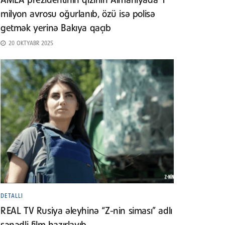
AMEA prezidentinin qızının Almaniyada 1
milyon avrosu oğurlanıb, özü isə polisə
getmək yerinə Bakıya qaçıb
20 OKTYABR 2025
DETALLI
REAL TV Rusiya əleyhinə “Z-nin siması” adlı