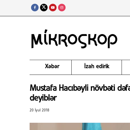
Xəbər
İzah edirik
Mustafa Hacıbəyli növbəti dəfə 
deyiblər
20 İyul 2018