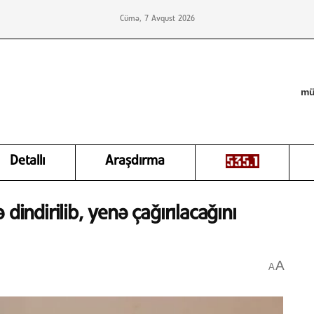
Cümə, 7 Avqust 2026
mü
Detallı
Araşdırma
dindirilib, yenə çağırılacağını
A
A