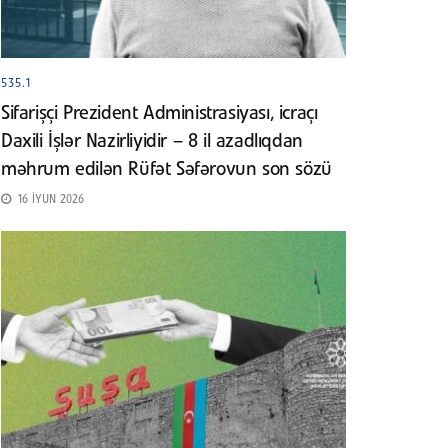
535.1
Sifarişçi Prezident Administrasiyası, icraçı
Daxili İşlər Nazirliyidir – 8 il azadlıqdan
məhrum edilən Rüfət Səfərovun son sözü
16 İYUN 2026