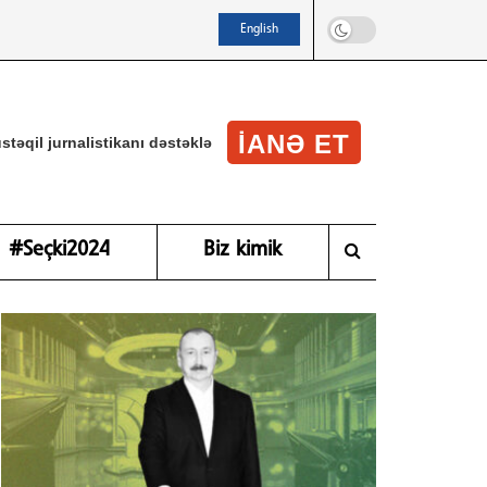
English
IANƏ ET
stəqil jurnalistikanı dəstəklə
#Seçki2024
Biz kimik