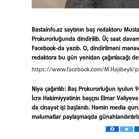
Bastainfo.az saytının baş redaktoru Must
Prokurorluğunda dindirilib. Üç saat davam
Facebook-da yazıb. O, dindirilməni mənəvi
redaktora bu gün yenidən çağırılacağı dey
https://www.facebook.com/M.Hajibeyli/
Niyə çağırılıb:
Baş Prokurorluğun iyulun 9-
İcra Hakimiyyətinin başçısı Elmar Vəliyevə
da cinayət işi başlanıb. Həmin media quruml
məlumatlar paylaşmaqda günahlandırılırlar