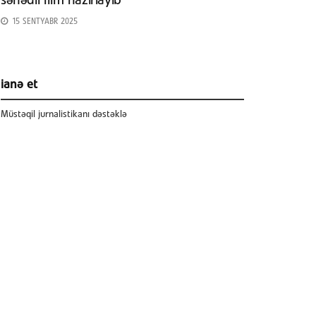
sənədli film hazırlayıb
15 SENTYABR 2025
ianə et
Müstəqil jurnalistikanı dəstəklə