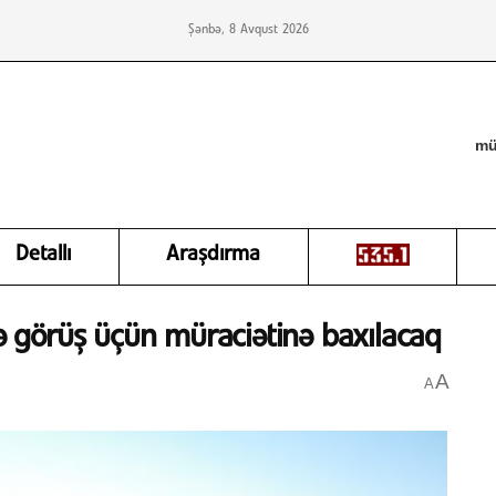
Şənbə, 8 Avqust 2026
mü
Detallı
Araşdırma
 görüş üçün müraciətinə baxılacaq
A
A