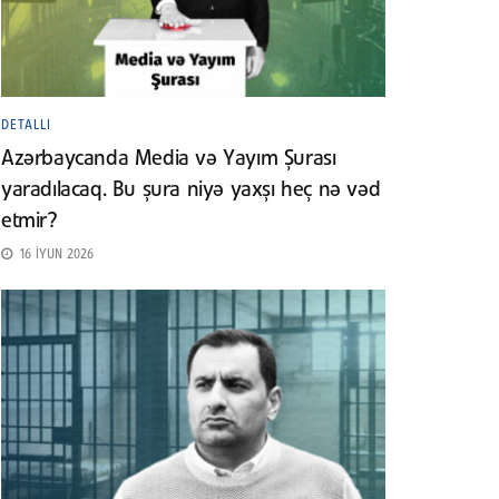
DETALLI
Azərbaycanda Media və Yayım Şurası
yaradılacaq. Bu şura niyə yaxşı heç nə vəd
etmir?
16 İYUN 2026