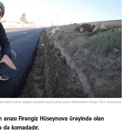
nlarla manat vəsaitin əvəzində keyfiyyətsiz yolun tikintisindən danışır. Foto: screenshot
anası Firəngiz Hüseynova ürəyində olan
lə də komadadır.