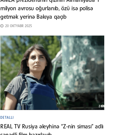
AMEA prezidentinin qızının Almaniyada 1
milyon avrosu oğurlanıb, özü isə polisə
getmək yerinə Bakıya qaçıb
20 OKTYABR 2025
DETALLI
REAL TV Rusiya əleyhinə “Z-nin siması” adlı