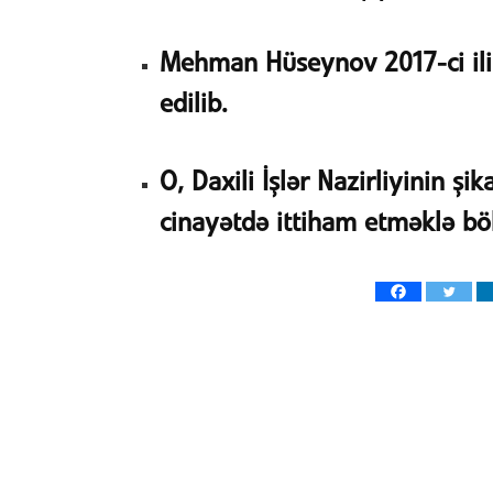
Mehman Hüseynov 2017-ci ilin
edilib.
O, Daxili İşlər Nazirliyinin şi
cinayətdə ittiham etməklə bö