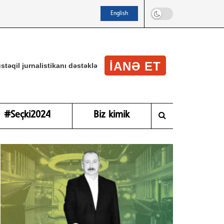
English
IANƏ ET
stəqil jurnalistikanı dəstəklə
#Seçki2024
Biz kimik