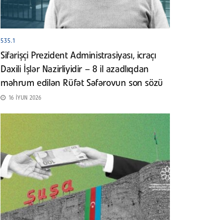
535.1
Sifarişçi Prezident Administrasiyası, icraçı
Daxili İşlər Nazirliyidir – 8 il azadlıqdan
məhrum edilən Rüfət Səfərovun son sözü
16 İYUN 2026