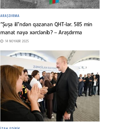
ARAŞDIRMA
“Şuşa ili”ndən qazanan QHT-lər. 585 min
manat nəyə xərclənib? – Araşdırma
14 NOYABR 2025
İZAH EDIRIK