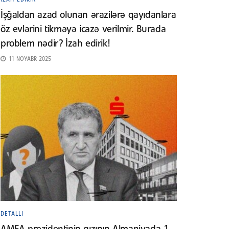
İşğaldan azad olunan ərazilərə qayıdanlara
öz evlərini tikməyə icazə verilmir. Burada
problem nədir? İzah edirik!
11 NOYABR 2025
DETALLI