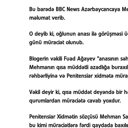
Bu barədə BBC News Azərbaycancaya Me
məlumat verib.
O deyib ki, oğlunun anası ilə görüşməsi
günü müraciət olunub.
Blogerin vəkili Fuad Ağayev “anasının sə
Mehmanın qısa müddətli azadlığa buraxı
rəhbərliyinə və Penitensiar xidmətə mürac
Vəkil deyir ki, qısa müddət deyəndə bir h
qurumlardan müraciətə cavab yoxdur.
Penitensiar Xidmətin sözçüsü Mehman Sad
bu kimi müraciətlərə fərdi qaydada baxılır