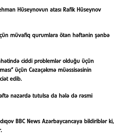
hman Hüseynovun atası Rafik Hüseynov
 üçün müvafiq qurumlara ötən həftənin şənbə
hhətində ciddi problemlər olduğu üçün
lması” üçün Cəzaçəkmə müəssisəsinin
iət edib.
əftə nəzərdə tutulsa da hələ də rəsmi
ıqov BBC News Azərbaycancaya bildiriblər ki,
.