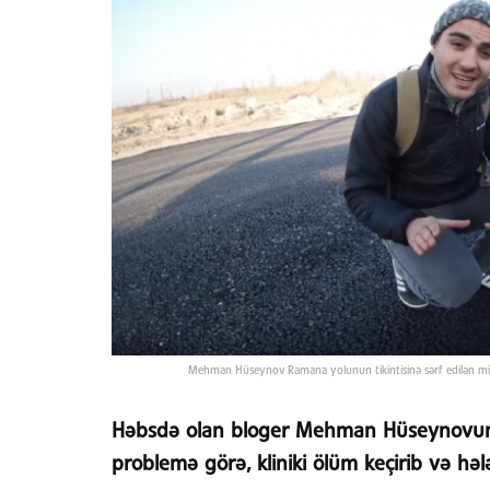
Mehman Hüseynov Ramana yolunun tikintisinə sərf edilən milyo
Həbsdə olan bloger Mehman Hüseynovun 
problemə görə, kliniki ölüm keçirib və hə