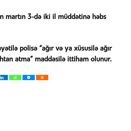
 martın 3-də iki il müddətinə həbs
kayətilə polisə “ağır və ya xüsusilə ağır
htan atma” maddəsilə ittiham olunur.