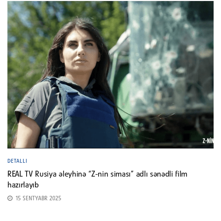
DETALLI
REAL TV Rusiya əleyhinə “Z-nin siması” adlı sənədli film
hazırlayıb
15 SENTYABR 2025