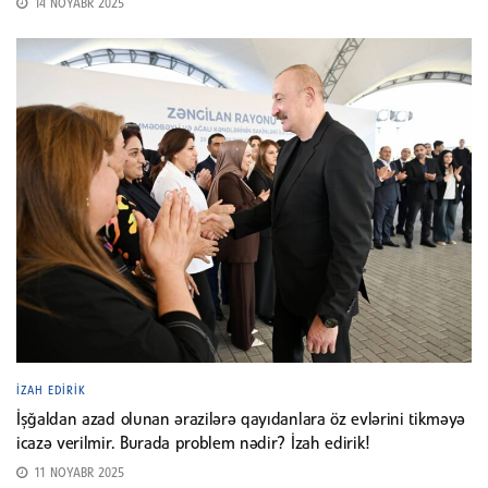
14 NOYABR 2025
İZAH EDIRIK
İşğaldan azad olunan ərazilərə qayıdanlara öz evlərini tikməyə
icazə verilmir. Burada problem nədir? İzah edirik!
11 NOYABR 2025