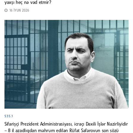
yaxşı heç nə vəd etmir?
16 İYUN 2026
535.1
Sifarişçi Prezident Administrasiyası, icraçı Daxili İşlər Nazirliyidir
– 8 il azadlıqdan məhrum edilən Rüfət Səfərovun son sözü