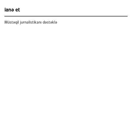
ianə et
Müstəqil jurnalistikanı dəstəklə