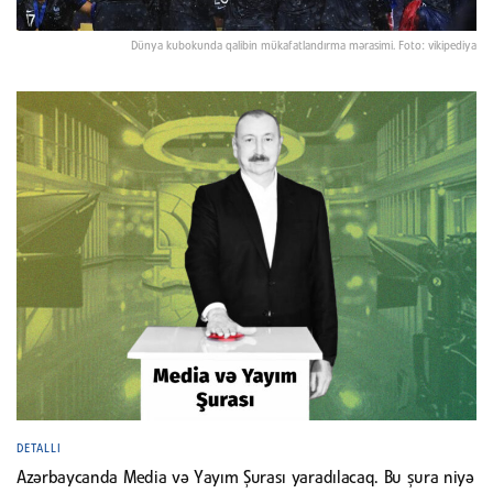
Dünya kubokunda qalibin mükafatlandırma mərasimi. Foto: vikipediya
DETALLI
Azərbaycanda Media və Yayım Şurası yaradılacaq. Bu şura niyə