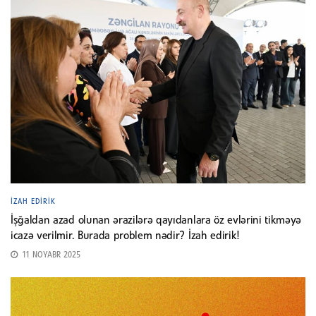
İZAH EDIRIK
İşğaldan azad olunan ərazilərə qayıdanlara öz evlərini tikməyə
icazə verilmir. Burada problem nədir? İzah edirik!
11 NOYABR 2025