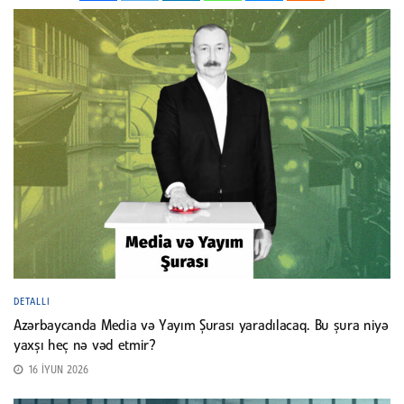
DETALLI
Azərbaycanda Media və Yayım Şurası yaradılacaq. Bu şura niyə
yaxşı heç nə vəd etmir?
16 İYUN 2026