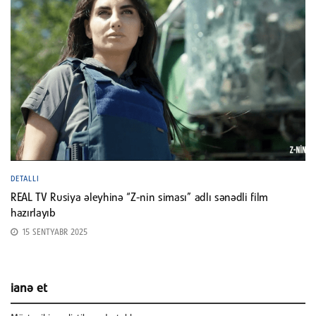
DETALLI
REAL TV Rusiya əleyhinə “Z-nin siması” adlı sənədli film
hazırlayıb
15 SENTYABR 2025
ianə et