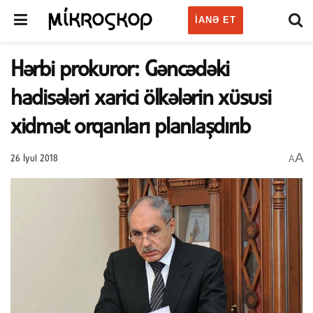
IANƏ ET
Hərbi prokuror: Gəncədəki
hadisələri xarici ölkələrin xüsusi
xidmət orqanları planlaşdırıb
A
A
26 İyul 2018