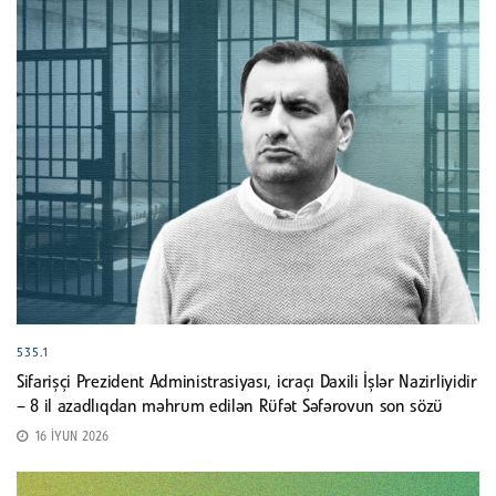
535.1
Sifarişçi Prezident Administrasiyası, icraçı Daxili İşlər Nazirliyidir
– 8 il azadlıqdan məhrum edilən Rüfət Səfərovun son sözü
16 İYUN 2026