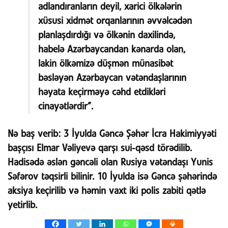
adlandıranların deyil, xarici ölkələrin
xüsusi xidmət orqanlarının əvvəlcədən
planlaşdırdığı və ölkənin daxilində,
habelə Azərbaycandan kənarda olan,
lakin ölkəmizə düşmən münasibət
bəsləyən Azərbaycan vətəndaşlarının
həyata keçirməyə cəhd etdikləri
cinayətlərdir”.
Nə baş verib:
3 İyulda Gəncə Şəhər İcra Hakimiyyəti
başçısı Elmar Vəliyevə qarşı sui-qəsd törədilib.
Hadisədə əslən gəncəli olan Rusiya vətəndaşı Yunis
Səfərov təqsirli bilinir. 10 İyulda isə Gəncə şəhərində
aksiya keçirilib və həmin vaxt iki polis zabiti qətlə
yetirlib.