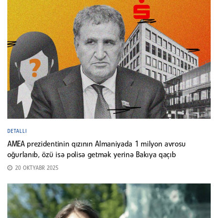
DETALLI
AMEA prezidentinin qızının Almaniyada 1 milyon avrosu
oğurlanıb, özü isə polisə getmək yerinə Bakıya qaçıb
20 OKTYABR 2025