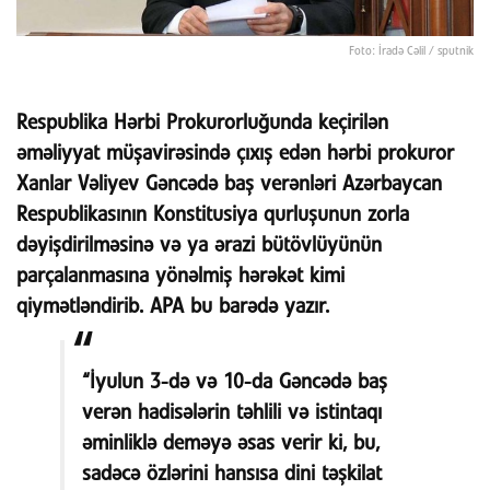
Foto: İradə Cəlil / sputnik
Respublika Hərbi Prokurorluğunda keçirilən
əməliyyat müşavirəsində çıxış edən hərbi prokuror
Xanlar Vəliyev Gəncədə baş verənləri Azərbaycan
Respublikasının Konstitusiya qurluşunun zorla
dəyişdirilməsinə və ya ərazi bütövlüyünün
parçalanmasına yönəlmiş hərəkət kimi
qiymətləndirib. APA bu barədə yazır.
“İyulun 3-də və 10-da Gəncədə baş
verən hadisələrin təhlili və istintaqı
əminliklə deməyə əsas verir ki, bu,
sadəcə özlərini hansısa dini təşkilat