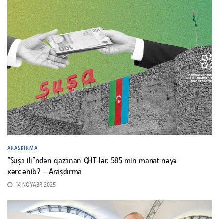
ARAŞDIRMA
“Şuşa ili”ndən qazanan QHT-lər. 585 min manat nəyə
xərclənib? – Araşdırma
14 NOYABR 2025