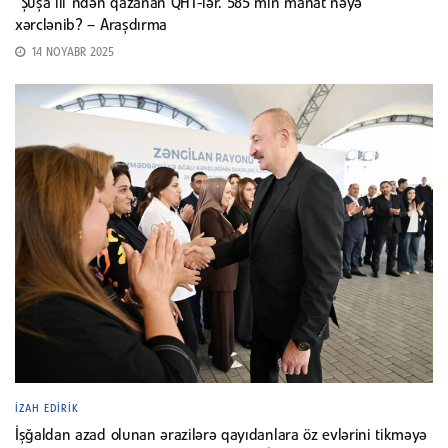
“Şuşa ili”ndən qazanan QHT-lər. 585 min manat nəyə
xərclənib? – Araşdırma
14 NOYABR 2025
İZAH EDIRIK
İşğaldan azad olunan ərazilərə qayıdanlara öz evlərini tikməyə