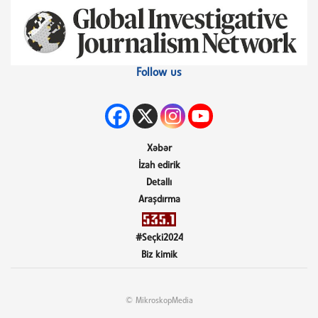
Follow us
Xəbər
İzah edirik
Detallı
Araşdırma
#Seçki2024
Biz kimik
© MikroskopMedia