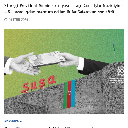
Sifarişçi Prezident Administrasiyası, icraçı Daxili İşlər Nazirliyidir
– 8 il azadlıqdan məhrum edilən Rüfət Səfərovun son sözü
16 İYUN 2026
ARAŞDIRMA