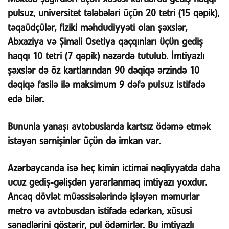
pulsuz, universitet tələbələri üçün 20 tetri (15 qəpik),
təqaüdçülər, fiziki məhdudiyyəti olan şəxslər,
Abxaziya və Şimali Osetiya qaçqınları üçün gediş
haqqı 10 tetri (7 qəpik) nəzərdə tutulub. İmtiyazlı
şəxslər də öz kartlarından 90 dəqiqə ərzində 10
dəqiqə fasilə ilə maksimum 9 dəfə pulsuz istifadə
edə bilər.
Bununla yanaşı avtobuslarda kartsız ödəmə etmək
istəyən sərnişinlər üçün də imkan var.
Azərbaycanda isə heç kimin ictimai nəqliyyatda daha
ucuz gediş-gəlişdən yararlanmaq imtiyazı yoxdur.
Ancaq dövlət müəssisələrində işləyən məmurlar
metro və avtobusdan istifadə edərkən, xüsusi
sənədlərini göstərir, pul ödəmirlər. Bu imtiyazlı