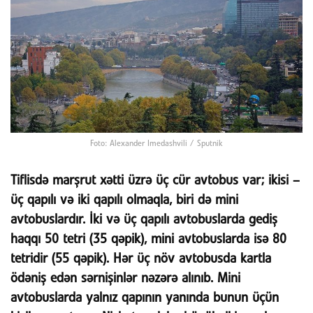
Foto: Alexander Imedashvili / Sputnik
Tiflisdə marşrut xətti üzrə üç cür avtobus var; ikisi –
üç qapılı və iki qapılı olmaqla, biri də mini
avtobuslardır. İki və üç qapılı avtobuslarda gediş
haqqı 50 tetri (35 qəpik), mini avtobuslarda isə 80
tetridir (55 qəpik). Hər üç növ avtobusda kartla
ödəniş edən sərnişinlər nəzərə alınıb. Mini
avtobuslarda yalnız qapının yanında bunun üçün