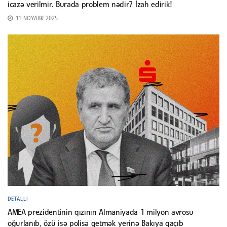
icazə verilmir. Burada problem nədir? İzah edirik!
11 NOYABR 2025
DETALLI
AMEA prezidentinin qızının Almaniyada 1 milyon avrosu
oğurlanıb, özü isə polisə getmək yerinə Bakıya qaçıb