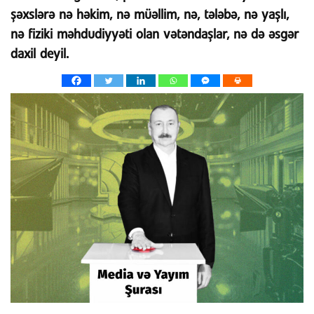
şəxslərə nə həkim, nə müəllim, nə, tələbə, nə yaşlı,
nə fiziki məhdudiyyəti olan vətəndaşlar, nə də əsgər
daxil deyil.