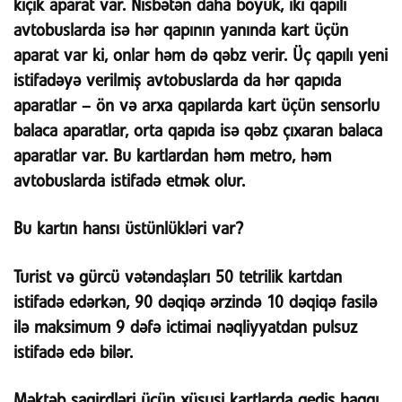
kiçik aparat var. Nisbətən daha böyük, iki qapılı
avtobuslarda isə hər qapının yanında kart üçün
aparat var ki, onlar həm də qəbz verir. Üç qapılı yeni
istifadəyə verilmiş avtobuslarda da hər qapıda
aparatlar – ön və arxa qapılarda kart üçün sensorlu
balaca aparatlar, orta qapıda isə qəbz çıxaran balaca
aparatlar var. Bu kartlardan həm metro, həm
avtobuslarda istifadə etmək olur.
Bu kartın hansı üstünlükləri var?
Turist və gürcü vətəndaşları 50 tetrilik kartdan
istifadə edərkən, 90 dəqiqə ərzində 10 dəqiqə fasilə
ilə maksimum 9 dəfə ictimai nəqliyyatdan pulsuz
istifadə edə bilər.
Məktəb şagirdləri üçün xüsusi kartlarda gediş haqqı