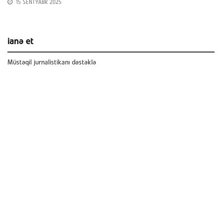
15 SENTYABR 2025
ianə et
Müstəqil jurnalistikanı dəstəklə