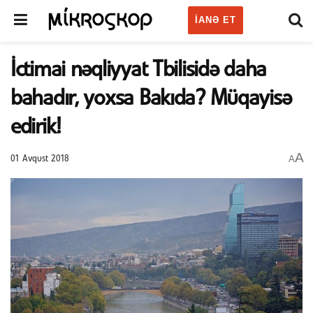
IANƏ ET
İctimai nəqliyyat Tbilisidə daha
bahadır, yoxsa Bakıda? Müqayisə
edirik!
A
A
01 Avqust 2018