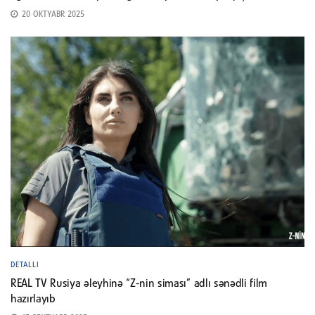
20 OKTYABR 2025
DETALLI
REAL TV Rusiya əleyhinə “Z-nin siması” adlı sənədli film
hazırlayıb