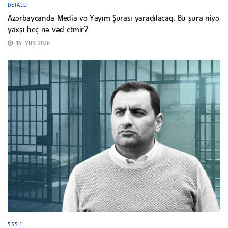
DETALLI
Azərbaycanda Media və Yayım Şurası yaradılacaq. Bu şura niyə
yaxşı heç nə vəd etmir?
16 İYUN 2026
535.1