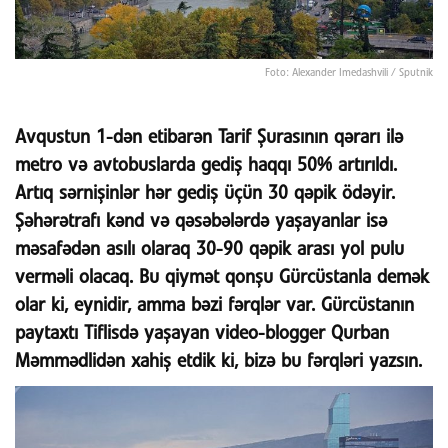
Foto: Alexander Imedashvili / Sputnik
Avqustun 1-dən etibarən Tarif Şurasının qərarı ilə
metro və avtobuslarda gediş haqqı 50% artırıldı.
Artıq sərnişinlər hər gediş üçün 30 qəpik ödəyir.
Şəhərətrafı kənd və qəsəbələrdə yaşayanlar isə
məsafədən asılı olaraq 30-90 qəpik arası yol pulu
verməli olacaq. Bu qiymət qonşu Gürcüstanla demək
olar ki, eynidir, amma bəzi fərqlər var. Gürcüstanın
paytaxtı Tiflisdə yaşayan video-blogger Qurban
Məmmədlidən xahiş etdik ki, bizə bu fərqləri yazsın.