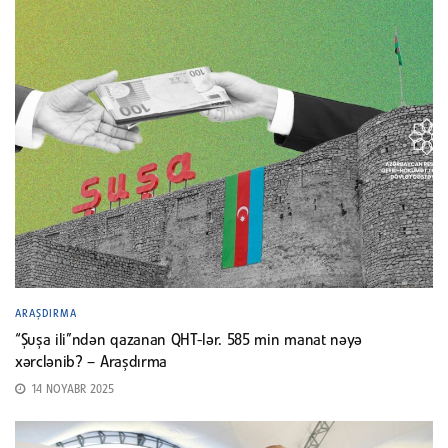
ARAŞDIRMA
“Şuşa ili”ndən qazanan QHT-lər. 585 min manat nəyə
xərclənib? – Araşdırma
14 NOYABR 2025