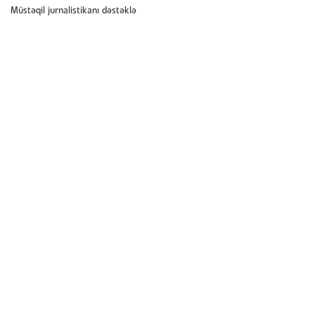
Müstəqil jurnalistikanı dəstəklə