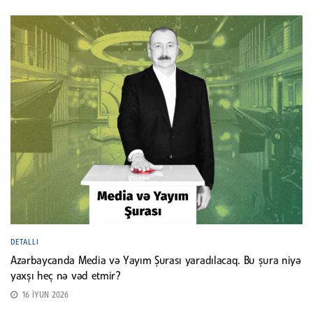
DETALLI
Azərbaycanda Media və Yayım Şurası yaradılacaq. Bu şura niyə
yaxşı heç nə vəd etmir?
16 İYUN 2026