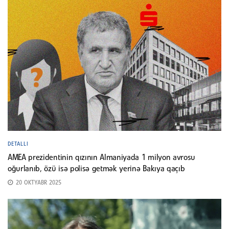
DETALLI
AMEA prezidentinin qızının Almaniyada 1 milyon avrosu
oğurlanıb, özü isə polisə getmək yerinə Bakıya qaçıb
20 OKTYABR 2025