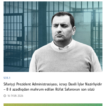
535.1
Sifarişçi Prezident Administrasiyası, icraçı Daxili İşlər Nazirliyidir
– 8 il azadlıqdan məhrum edilən Rüfət Səfərovun son sözü
16 İYUN 2026