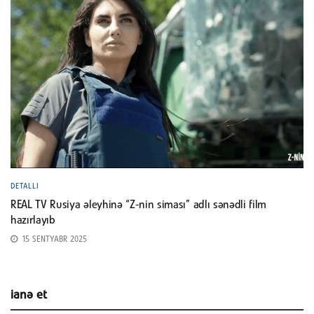
DETALLI
REAL TV Rusiya əleyhinə “Z-nin siması” adlı sənədli film
hazırlayıb
15 SENTYABR 2025
ianə et