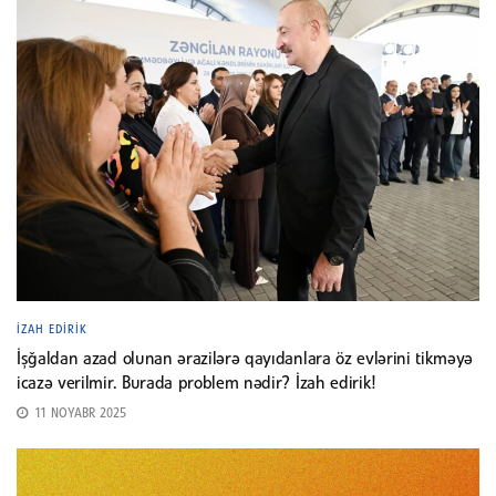
İZAH EDIRIK
İşğaldan azad olunan ərazilərə qayıdanlara öz evlərini tikməyə
icazə verilmir. Burada problem nədir? İzah edirik!
11 NOYABR 2025