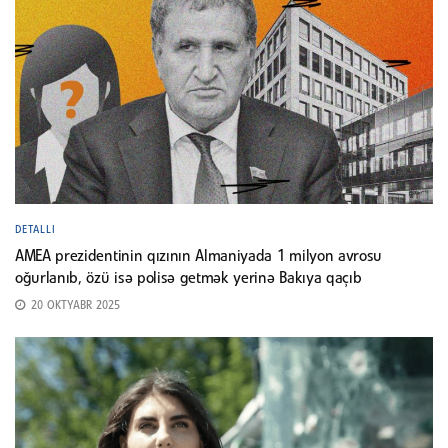
DETALLI
AMEA prezidentinin qızının Almaniyada 1 milyon avrosu
oğurlanıb, özü isə polisə getmək yerinə Bakıya qaçıb
20 OKTYABR 2025