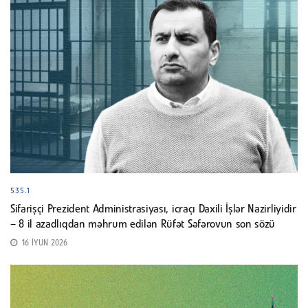
535.1
Sifarişçi Prezident Administrasiyası, icraçı Daxili İşlər Nazirliyidir
– 8 il azadlıqdan məhrum edilən Rüfət Səfərovun son sözü
16 İYUN 2026