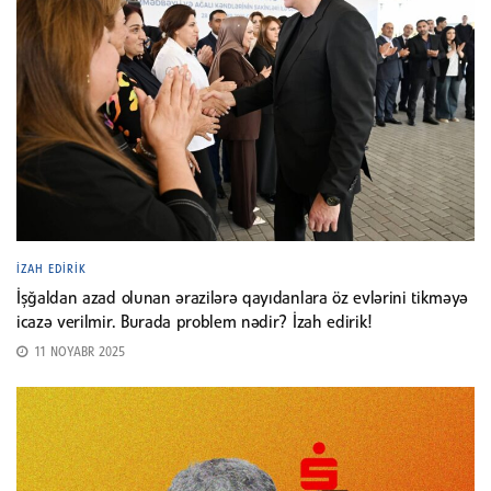
İZAH EDIRIK
İşğaldan azad olunan ərazilərə qayıdanlara öz evlərini tikməyə
icazə verilmir. Burada problem nədir? İzah edirik!
11 NOYABR 2025