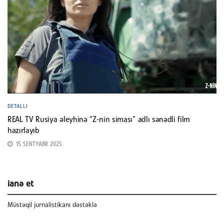
DETALLI
REAL TV Rusiya əleyhinə “Z-nin siması” adlı sənədli film
hazırlayıb
15 SENTYABR 2025
ianə et
Müstəqil jurnalistikanı dəstəklə