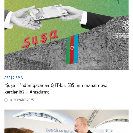
ARAŞDIRMA
“Şuşa ili”ndən qazanan QHT-lər. 585 min manat nəyə
xərclənib? – Araşdırma
14 NOYABR 2025