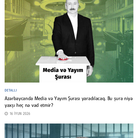
DETALLI
Azərbaycanda Media və Yayım Şurası yaradılacaq. Bu şura niyə
yaxşı heç nə vəd etmir?
16 İYUN 2026