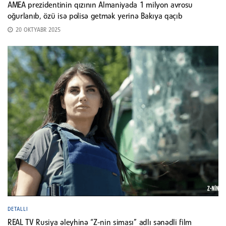
AMEA prezidentinin qızının Almaniyada 1 milyon avrosu
oğurlanıb, özü isə polisə getmək yerinə Bakıya qaçıb
20 OKTYABR 2025
DETALLI
REAL TV Rusiya əleyhinə “Z-nin siması” adlı sənədli film