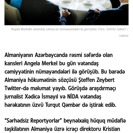
Angela Merkelin vətəndaş cəmiyyəti nümayəndələri ilə görüşdən. Foto: Steffen Seibert /
twitter
Almaniyanın Azərbaycanda rəsmi səfərdə olan
kansleri Angela Merkel bu gün vətəndaş
cəmiyyətinin nümayəndələri ilə görüşüb. Bu barədə
Almaniya hökumətinin sözçüsü Şteffen Zeybert
Twitter-də məlumat yayıb. Görüşdə araşdırmaçı
jurnalist Xədicə İsmayıl və NİDA vətəndaş
hərəkatının üzvü Turqut Qəmbər də iştirak edib.
“Sərhədsiz Reportyorlar” beynəlxalq hüquq müdafiə
təşkilatının Almaniya üzrə icraçı direktoru Kristian