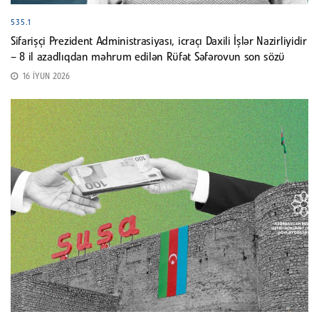
535.1
Sifarişçi Prezident Administrasiyası, icraçı Daxili İşlər Nazirliyidir
– 8 il azadlıqdan məhrum edilən Rüfət Səfərovun son sözü
16 İYUN 2026