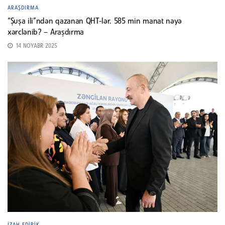
ARAŞDIRMA
“Şuşa ili”ndən qazanan QHT-lər. 585 min manat nəyə
xərclənib? – Araşdırma
14 NOYABR 2025
İZAH EDIRIK