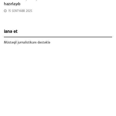
hazırlayıb
15 SENTYABR 2025
ianə et
Müstəqil jurnalistikanı dəstəklə