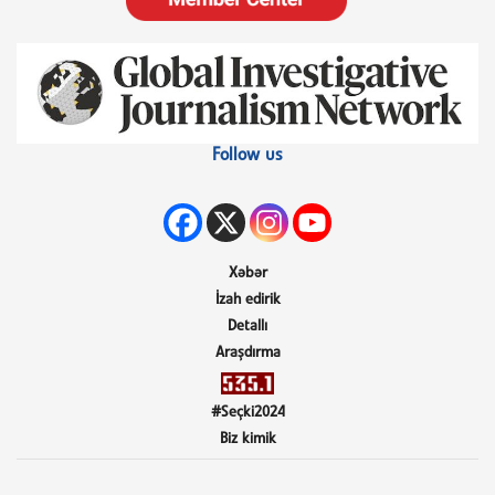
Follow us
Xəbər
İzah edirik
Detallı
Araşdırma
#Seçki2024
Biz kimik