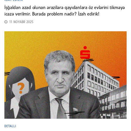
İşğaldan azad olunan ərazilərə qayıdanlara öz evlərini tikməyə
icazə verilmir. Burada problem nədir? İzah edirik!
11 NOYABR 2025
DETALLI