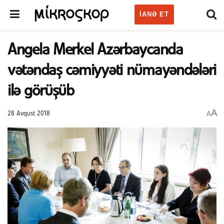
IANƏ ET
Angela Merkel Azərbaycanda
vətəndaş cəmiyyəti nümayəndələri
ilə görüşüb
A
A
28 Avqust 2018