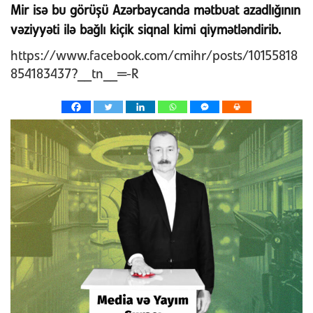
Mir isə bu görüşü Azərbaycanda mətbuat azadlığının
vəziyyəti ilə bağlı kiçik siqnal kimi qiymətləndirib.
https://www.facebook.com/cmihr/posts/10155818
854183437?__tn__=-R