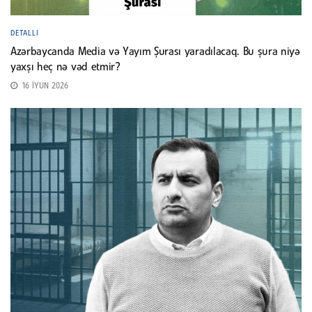
DETALLI
Azərbaycanda Media və Yayım Şurası yaradılacaq. Bu şura niyə
yaxşı heç nə vəd etmir?
16 İYUN 2026