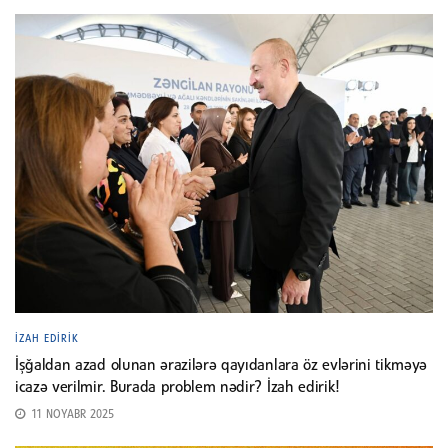
İZAH EDIRIK
İşğaldan azad olunan ərazilərə qayıdanlara öz evlərini tikməyə
icazə verilmir. Burada problem nədir? İzah edirik!
11 NOYABR 2025