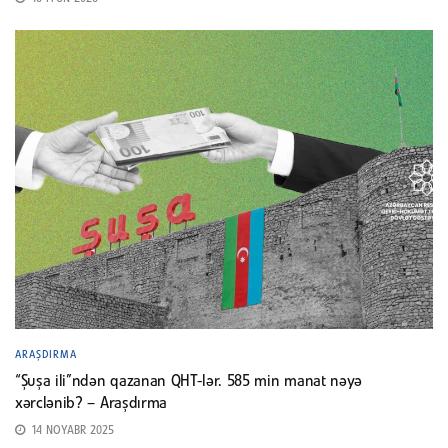
ARAŞDIRMA
“Şuşa ili”ndən qazanan QHT-lər. 585 min manat nəyə
xərclənib? – Araşdırma
14 NOYABR 2025