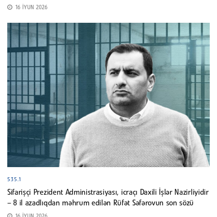
16 İYUN 2026
535.1
Sifarişçi Prezident Administrasiyası, icraçı Daxili İşlər Nazirliyidir
– 8 il azadlıqdan məhrum edilən Rüfət Səfərovun son sözü
16 İYUN 2026