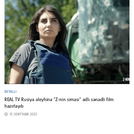
DETALLI
REAL TV Rusiya əleyhinə “Z-nin siması” adlı sənədli film
hazırlayıb
15 SENTYABR 2025