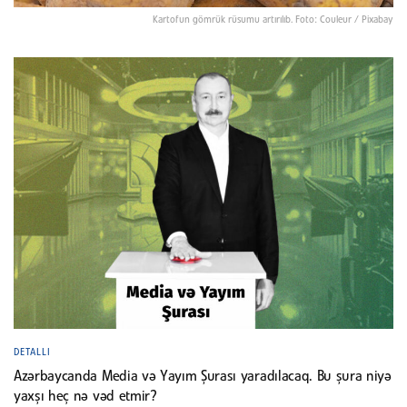
Kartofun gömrük rüsumu artırılıb. Foto: Couleur / Pixabay
DETALLI
Azərbaycanda Media və Yayım Şurası yaradılacaq. Bu şura niyə
yaxşı heç nə vəd etmir?