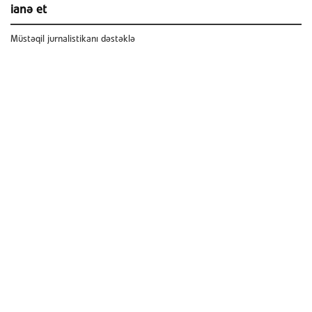
ianə et
Müstəqil jurnalistikanı dəstəklə