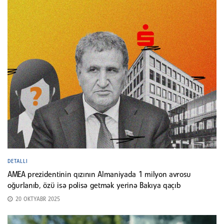
DETALLI
AMEA prezidentinin qızının Almaniyada 1 milyon avrosu
oğurlanıb, özü isə polisə getmək yerinə Bakıya qaçıb
20 OKTYABR 2025