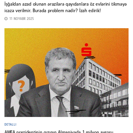
İşğaldan azad olunan ərazilərə qayıdanlara öz evlərini tikməyə
icazə verilmir. Burada problem nədir? İzah edirik!
11 NOYABR 2025
DETALLI
AMEA prezidentinin qızının Almaniyada 1 milyon avrosu