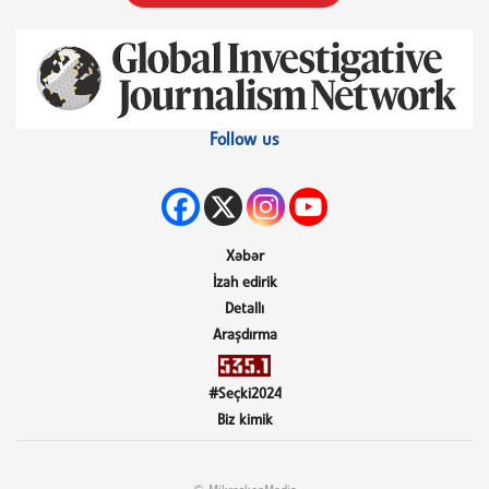
Follow us
Xəbər
İzah edirik
Detallı
Araşdırma
#Seçki2024
Biz kimik