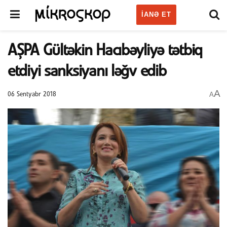
IANƏ ET
AŞPA Gültəkin Hacıbəyliyə tətbiq
etdiyi sanksiyanı ləğv edib
A
A
06 Sentyabr 2018