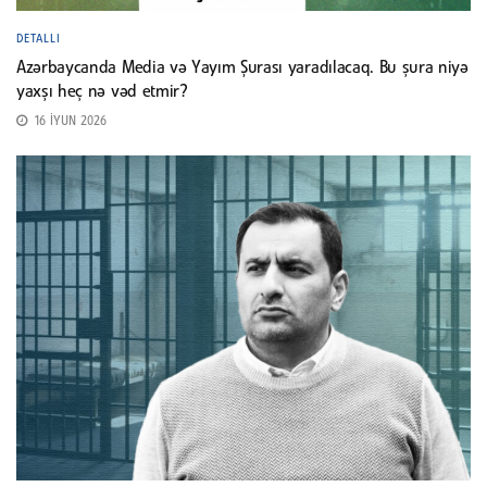
DETALLI
Azərbaycanda Media və Yayım Şurası yaradılacaq. Bu şura niyə
yaxşı heç nə vəd etmir?
16 İYUN 2026