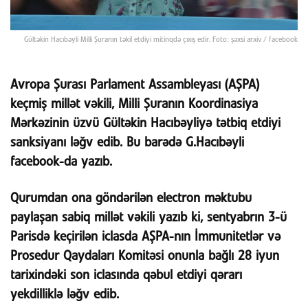
Gültəkin Hacıbəyli Milli Şuranın təkil etdiyi mitinqdə çıxış edir. Foto: şəxsi arxiv / facebook
Avropa Şurası Parlament Assambleyası (AŞPA)
keçmiş millət vəkili, Milli Şuranın Koordinasiya
Mərkəzinin üzvü Gültəkin Hacıbəyliyə tətbiq etdiyi
sanksiyanı ləğv edib. Bu barədə G.Hacıbəyli
facebook-da yazıb.
Qurumdan ona göndərilən electron məktubu
paylaşan sabiq millət vəkili yazıb ki, sentyabrın 3-ü
Parisdə keçirilən iclasda AŞPA-nın İmmunitetlər və
Prosedur Qaydaları Komitəsi onunla bağlı 28 iyun
tarixindəki son iclasında qəbul etdiyi qərarı
yekdilliklə ləğv edib.