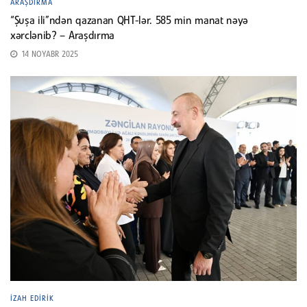
ARAŞDIRMA
“Şuşa ili”ndən qazanan QHT-lər. 585 min manat nəyə
xərclənib? – Araşdırma
14 NOYABR 2025
İZAH EDIRIK