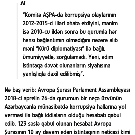
“Komitə AŞPA-da korrupsiya olaylarının
2012-2015-ci illəri əhatə etdiyini, mənim
isə 2010-cu ildən sonra bu qurumla hər
hansı bağlantımın olmadığını nəzərə alıb
məni “Kürü diplomatiyası” ilə bağlı,
ümumiyyətlə, sorğulamadı. Yəni, adım
istintaqa dəvət olunanların siyahısına
yanlışlıqla daxil edilibmiş”.
Nə baş verib:
Avropa Şurası Parlament Assambleyası
2018-ci aprelin 26-da qurumun bir neçə üzvünün
Azərbaycanla münasibətdə korrupsiya hallarına yol
verməsi ilə bağlı iddiaların olduğu hesabatı qəbul
edib. 123 səslə qəbul olunan hesabat Avropa
Şurasının 10 ay davam edən istintaqının nəticəsi kimi