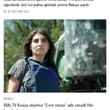
oğurlanıb, özü isə polisə getmək yerinə Bakıya qaçıb
20 OKTYABR 2025
DETALLI
REAL TV Rusiya əleyhinə “Z-nin siması” adlı sənədli film