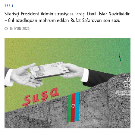
535.1
Sifarişçi Prezident Administrasiyası, icraçı Daxili İşlər Nazirliyidir
– 8 il azadlıqdan məhrum edilən Rüfət Səfərovun son sözü
16 İYUN 2026