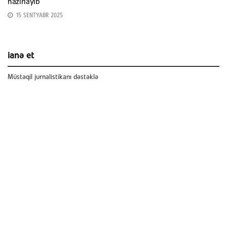
hazırlayıb
15 SENTYABR 2025
ianə et
Müstəqil jurnalistikanı dəstəklə