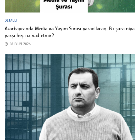
DETALLI
Azərbaycanda Media və Yayım Şurası yaradılacaq. Bu şura niyə
yaxşı heç nə vəd etmir?
16 İYUN 2026