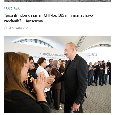
ARAŞDIRMA
“Şuşa ili”ndən qazanan QHT-lər. 585 min manat nəyə
xərclənib? – Araşdırma
14 NOYABR 2025