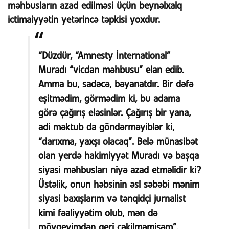
məhbusların azad edilməsi üçün beynəlxalq
ictimaiyyətin yetərincə təpkisi yoxdur.
“Düzdür, “Amnesty İnternational”
Muradı “vicdan məhbusu” elan edib.
Amma bu, sadəcə, bəyanatdır. Bir dəfə
eşitmədim, görmədim ki, bu adama
görə çağırış eləsinlər. Çağırış bir yana,
adi məktub da göndərməyiblər ki,
“darıxma, yaxşı olacaq”. Belə münasibət
olan yerdə hakimiyyət Muradı və başqa
siyasi məhbusları niyə azad etməlidir ki?
Üstəlik, onun həbsinin əsl səbəbi mənim
siyasi baxışlarım və tənqidçi jurnalist
kimi fəaliyyətim olub, mən də
mövqeyimdən geri çəkilməmişəm”.