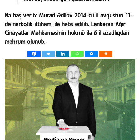
Nə baş verib:
Murad Ədilov 2014-cü il avqustun 11-
də narkotik ittihamı ilə həbs edilib. Lənkəran Ağır
Cinayətlər Məhkəməsinin hökmü ilə 6 il azadlıqdan
məhrum olunub.