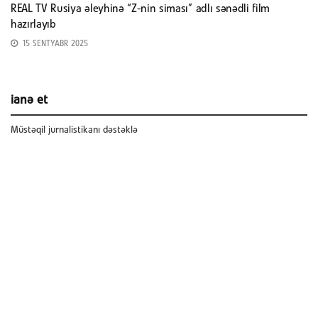
REAL TV Rusiya əleyhinə “Z-nin siması” adlı sənədli film
hazırlayıb
15 SENTYABR 2025
ianə et
Müstəqil jurnalistikanı dəstəklə