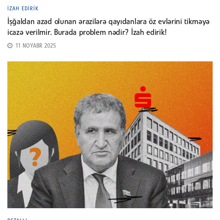
İZAH EDIRIK
İşğaldan azad olunan ərazilərə qayıdanlara öz evlərini tikməyə
icazə verilmir. Burada problem nədir? İzah edirik!
11 NOYABR 2025