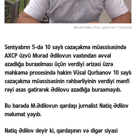
Murad Ədilov. Foto: şəxsi arxiv / facebook
Sentyabrın 5-də 10 saylı cəzaçəkmə müəssisəsində
AXCP üzvü Murad Ədilovun vaxtından əvvəl
azadlığa buraxılması üçün verdiyi ərizəsi üzrə
məhkəmə prosesində hakim Vüsal Qurbanov 10 saylı
cəzaçəkmə müəssisəsinin rəhbərliyinin verdiyi mənfi
rəyi əsas gətirərək Ədilovu azadlığa buraxmayıb.
Bu barədə M.Ədilovun qardaşı jurnalist Natiq Ədilov
məlumat yayıb.
Natiq Ədilov deyir ki, qardaşının və digər siyasi