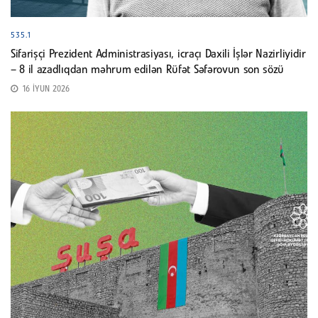
535.1
Sifarişçi Prezident Administrasiyası, icraçı Daxili İşlər Nazirliyidir
– 8 il azadlıqdan məhrum edilən Rüfət Səfərovun son sözü
16 İYUN 2026