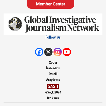
Follow us
Xəbər
İzah edirik
Detallı
Araşdırma
#Seçki2024
Biz kimik