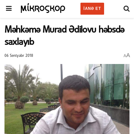
IANƏ ET
Məhkəmə Murad Ədilovu həbsdə
saxlayıb
A
A
06 Sentyabr 2018