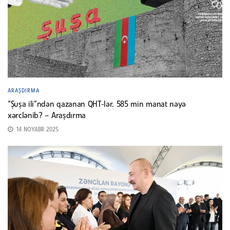
ARAŞDIRMA
“Şuşa ili”ndən qazanan QHT-lər. 585 min manat nəyə
xərclənib? – Araşdırma
14 NOYABR 2025