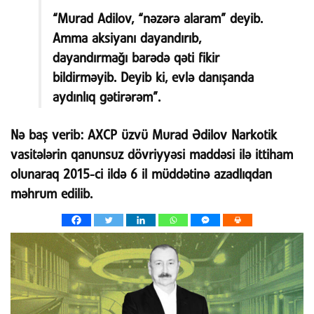
“Murad Adilov, “nəzərə alaram” deyib.
Amma aksiyanı dayandırıb,
dayandırmağı barədə qəti fikir
bildirməyib. Deyib ki, evlə danışanda
aydınlıq gətirərəm”.
Nə baş verib:
AXCP üzvü Murad Ədilov Narkotik
vasitələrin qanunsuz dövriyyəsi maddəsi ilə ittiham
olunaraq 2015-ci ildə 6 il müddətinə azadlıqdan
məhrum edilib.