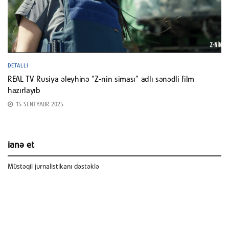
DETALLI
REAL TV Rusiya əleyhinə “Z-nin siması” adlı sənədli film
hazırlayıb
15 SENTYABR 2025
ianə et
Müstəqil jurnalistikanı dəstəklə