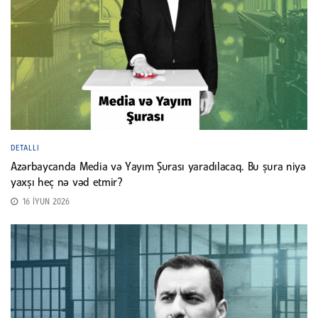
DETALLI
Azərbaycanda Media və Yayım Şurası yaradılacaq. Bu şura niyə
yaxşı heç nə vəd etmir?
16 İYUN 2026