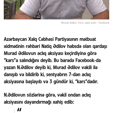
Murad Ədilov. Foto: şəxsi arxiv / facebook
Azərbaycan Xalq Cəbhəsi Partiyasının mətbuat
xidmətinin rəhbəri Natiq Ədilov həbsdə olan qardaşı
Murad Ədilovun aclıq aksiyası keçirdiyinə görə
“kars”a salındığını deyib. Bu barədə Facebook-da
yazan N.Ədilov deyib ki, Murad Ədilov vəkili ilə
danışıb və bildirib ki, sentyabrın 7-dən aclıq
aksiyasına başlayıb və 3 gündür ki, “kars”dadır.
N.Ədilovun sözlərinə görə, vəkil ondan aclıq
aksiyasını dayandırmağı xahiş edib: