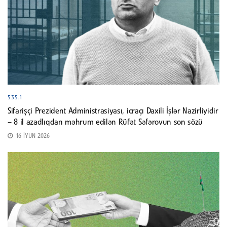
535.1
Sifarişçi Prezident Administrasiyası, icraçı Daxili İşlər Nazirliyidir
– 8 il azadlıqdan məhrum edilən Rüfət Səfərovun son sözü
16 İYUN 2026