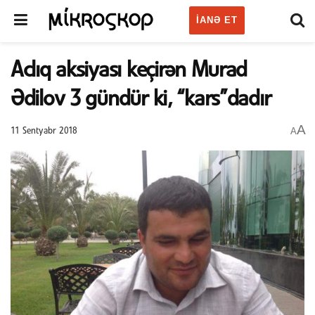
IANƏ ET
Aclıq aksiyası keçirən Murad
Ədilov 3 gündür ki, “kars”dadır
A
A
11 Sentyabr 2018