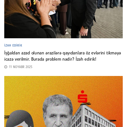
İZAH EDIRIK
İşğaldan azad olunan ərazilərə qayıdanlara öz evlərini tikməyə
icazə verilmir. Burada problem nədir? İzah edirik!
11 NOYABR 2025