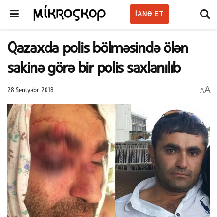
IANƏ ET
Qazaxda polis bölməsində ölən
sakinə görə bir polis saxlanılıb
A
A
28 Sentyabr 2018