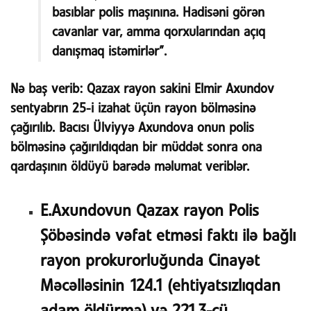
basıblar polis maşınına. Hadisəni görən
cavanlar var, amma qorxularından açıq
danışmaq istəmirlər”.
Nə baş verib:
Qazax rayon sakini Elmir Axundov
sentyabrın 25-i izahat üçün rayon bölməsinə
çağırılıb. Bacısı Ülviyyə Axundova onun polis
bölməsinə çağırıldıqdan bir müddət sonra ona
qardaşının öldüyü barədə məlumat veriblər.
E.Axundovun Qazax rayon Polis
Şöbəsində vəfat etməsi faktı ilə bağlı
rayon prokurorluğunda Cinayət
Məcəlləsinin 124.1 (ehtiyatsızlıqdan