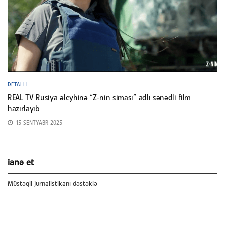
DETALLI
REAL TV Rusiya əleyhinə “Z-nin siması” adlı sənədli film
hazırlayıb
15 SENTYABR 2025
ianə et
Müstəqil jurnalistikanı dəstəklə