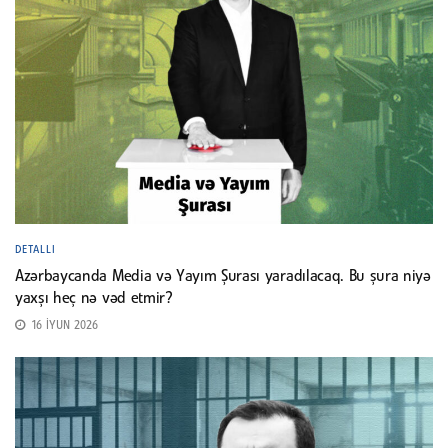
DETALLI
Azərbaycanda Media və Yayım Şurası yaradılacaq. Bu şura niyə
yaxşı heç nə vəd etmir?
16 İYUN 2026