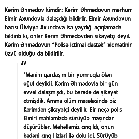
Kərim Əhmədov kimdir:
Kərim Əhmədovun mərhum
Elmir Axundovla dalaşdığı bildirlir. Elmir Axundovun
bacısı Ülviyyə Axundova isə yaydığı açıqlamada
bildirib ki, onlar Kərim Əhmədovdan şikayətçi deyil.
Kərim Əhmədovun “Polisə ictimai dəstək” xidmətinin
üzvü olduğu da bildirilir.
“Mənim qardaşım bir yumruqla ölən
oğul deyildi. Kərim Əhmədovla bir gün
əvvəl dalaşmışdı, bu barədə də şikayət
etmişdik. Amma ölüm məsələsində biz
Kərimdən şikayətçi deyilik. Bir neçə polis
Elmiri məhləmizdə sürüyüb maşından
düşürüblər. Məhəlləmiz çınqıldı, onun
bədəni çınqıl izləri ilə dolu idi. Sürüyüb