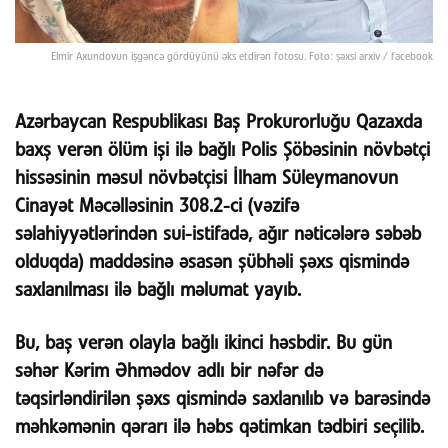
Elmir Axundovun işgəncə gördüyünü əks etdirən fotosu. Foto: şəxsi arxiv / facebook
Azərbaycan Respublikası Baş Prokurorluğu Qazaxda
baxş verən ölüm işi ilə bağlı Polis Şöbəsinin növbətçi
hissəsinin məsul növbətçisi İlham Süleymanovun
Cinayət Məcəlləsinin 308.2-ci (vəzifə
səlahiyyətlərindən sui-istifadə, ağır nəticələrə səbəb
olduqda) maddəsinə əsasən şübhəli şəxs qismində
saxlanılması ilə bağlı məlumat yayıb.
Bu, baş verən olayla bağlı ikinci həsbdir. Bu gün
səhər Kərim Əhmədov adlı bir nəfər də
təqsirləndirilən şəxs qismində saxlanılıb və barəsində
məhkəmənin qərarı ilə həbs qətimkan tədbiri seçilib.