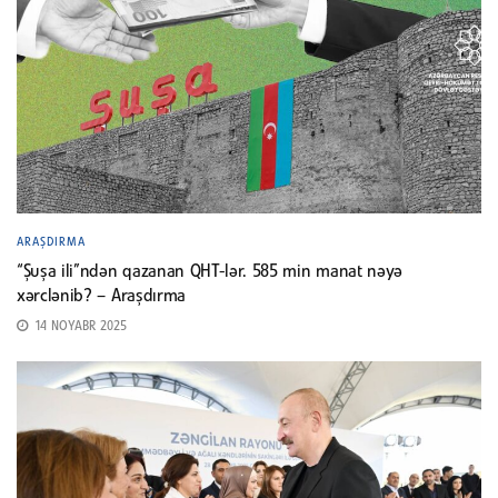
ARAŞDIRMA
“Şuşa ili”ndən qazanan QHT-lər. 585 min manat nəyə
xərclənib? – Araşdırma
14 NOYABR 2025