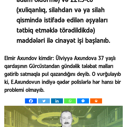
adam öldürmə) və 221.3-cü
(xuliqanlıq, silahdan və ya silah
qismində istifadə edilən əşyaları
tətbiq etməklə törədildikdə)
maddələri ilə cinayət işi başlanıb.
Elmir Axundov kimdir:
Ülviyyə Axundova 37 yaşlı
qardaşının Gürcüstandan gündəlik tələbat malları
gətirib satmaqla pul qazandığını deyib. O vurğulayıb
ki, E.Axundovun indiyə qədər polislərlə hər hansı bir
problemi olmayıb.