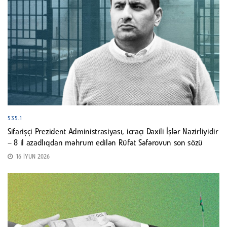
535.1
Sifarişçi Prezident Administrasiyası, icraçı Daxili İşlər Nazirliyidir
– 8 il azadlıqdan məhrum edilən Rüfət Səfərovun son sözü
16 İYUN 2026