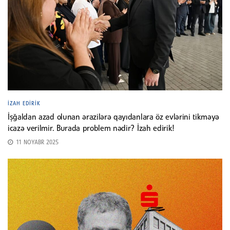
İZAH EDIRIK
İşğaldan azad olunan ərazilərə qayıdanlara öz evlərini tikməyə
icazə verilmir. Burada problem nədir? İzah edirik!
11 NOYABR 2025