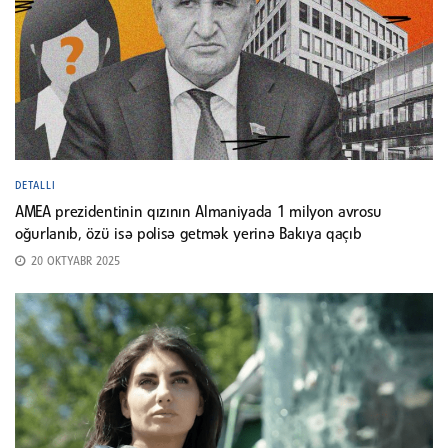
DETALLI
AMEA prezidentinin qızının Almaniyada 1 milyon avrosu
oğurlanıb, özü isə polisə getmək yerinə Bakıya qaçıb
20 OKTYABR 2025