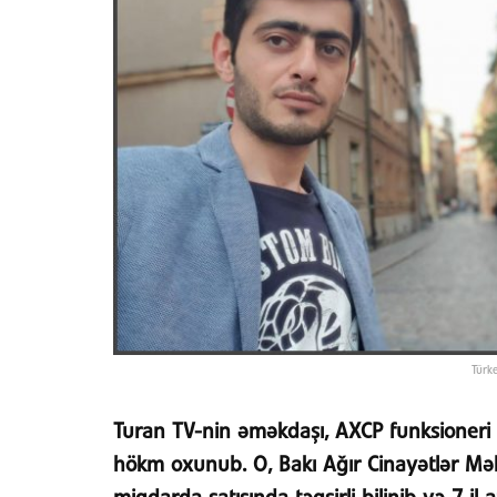
Türke
Turan TV-nin əməkdaşı, AXCP funksioneri
hökm oxunub. O, Bakı Ağır Cinayətlər Məhmə