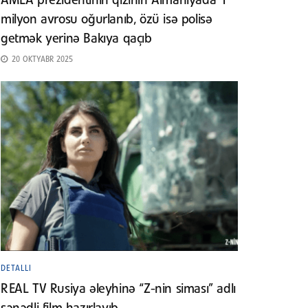
AMEA prezidentinin qızının Almaniyada 1
milyon avrosu oğurlanıb, özü isə polisə
getmək yerinə Bakıya qaçıb
20 OKTYABR 2025
DETALLI
REAL TV Rusiya əleyhinə “Z-nin siması” adlı