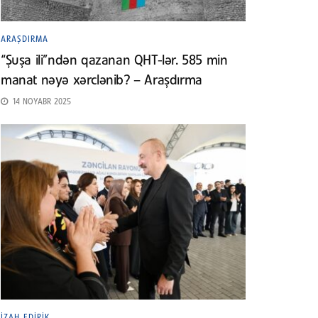
ARAŞDIRMA
“Şuşa ili”ndən qazanan QHT-lər. 585 min
manat nəyə xərclənib? – Araşdırma
14 NOYABR 2025
İZAH EDIRIK