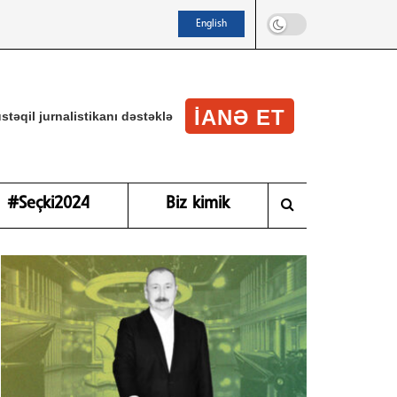
English
IANƏ ET
stəqil jurnalistikanı dəstəklə
#Seçki2024
Biz kimik