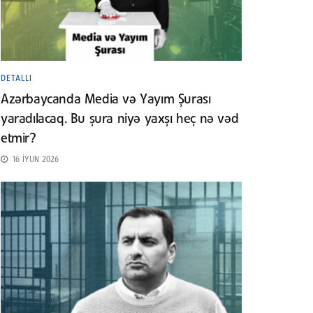
DETALLI
Azərbaycanda Media və Yayım Şurası
yaradılacaq. Bu şura niyə yaxşı heç nə vəd
etmir?
16 İYUN 2026