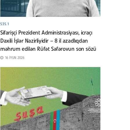
535.1
Sifarişçi Prezident Administrasiyası, icraçı
Daxili İşlər Nazirliyidir – 8 il azadlıqdan
məhrum edilən Rüfət Səfərovun son sözü
16 İYUN 2026