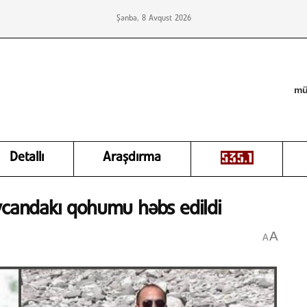
Şənbə, 8 Avqust 2026
mü
Detallı
Araşdırma
aycandakı qohumu həbs edildi
A
A