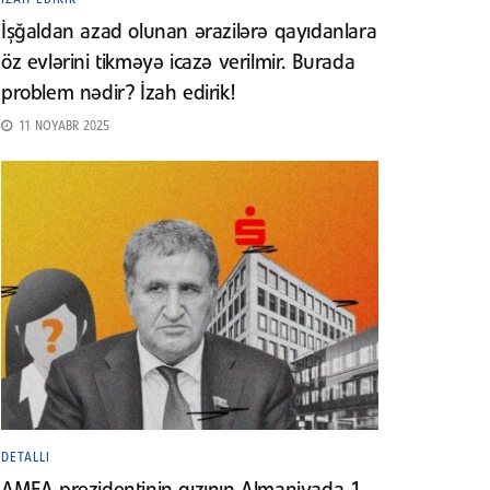
İşğaldan azad olunan ərazilərə qayıdanlara
öz evlərini tikməyə icazə verilmir. Burada
problem nədir? İzah edirik!
11 NOYABR 2025
DETALLI