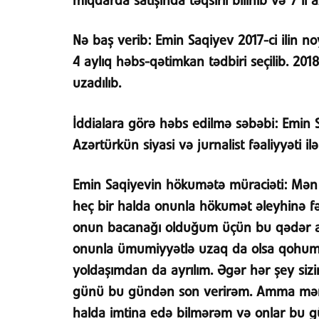
miqdarda satışında təqsirli bilinib və 7 i
Nə baş verib:
Emin Saqiyev 2017-ci ilin no
4 aylıq həbs-qətimkan tədbiri seçilib. 201
uzadılıb.
İddialara görə həbs edilmə səbəbi:
Emin S
Azərtürkün siyasi və jurnalist fəaliyyəti ilə
Emin Saqiyevin hökumətə müraciəti:
Mən 
heç bir halda onunla hökumət əleyhinə fə
onun bacanağı olduğum üçün bu qədər ağı
onunla ümumiyyətlə uzaq da olsa qohum
yoldaşımdan da ayrılım. Əgər hər şey si
günü bu gündən son verirəm. Amma mənim
halda imtina edə bilmərəm və onlar bu gü