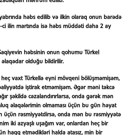
l azadlıqdan məhrum edilib.
yabrında həbs edilib və ilkin olaraq onun barədə
8-ci ilin martında isə həbs müddəti daha 2 ay
aqiyevin həbsinin onun qohumu Türkel
 əlaqədar olduğu bildirilir.
heç vaxt Türkellə eyni mövqeni bölüşməmişəm,
aliyyətdə iştirak etməmişəm. Əgər məni təkcə
r şəkildə cəzalandırırlarsa, onda gərək mən
luq əlaqələrimin olmaması üçün bu gün həyat
zin üçün rəsmiyyətdirsə, onda mən bu rəsmiyyətə
 iki azyaşlı uşağım var, onlardan heç bir
n haqq etmədikləri halda atasız, min bir