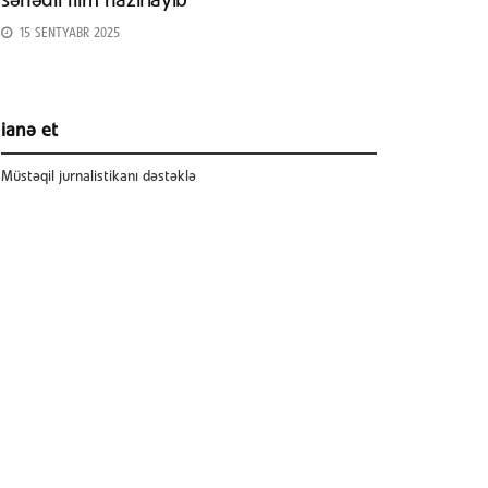
sənədli film hazırlayıb
15 SENTYABR 2025
ianə et
Müstəqil jurnalistikanı dəstəklə