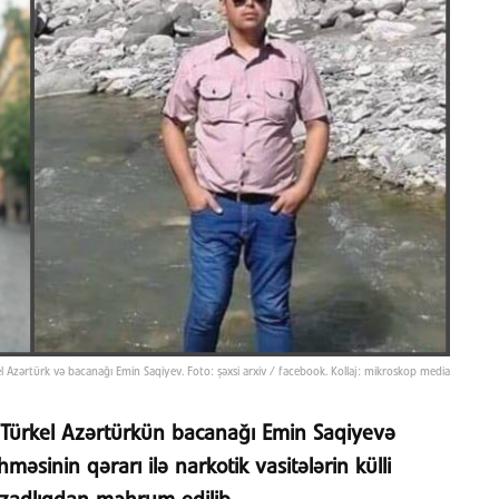
l Azərtürk və bacanağı Emin Saqiyev. Foto: şəxsi arxiv / facebook. Kollaj: mikroskop media
 Türkel Azərtürkün bacanağı Emin Saqiyevə
sinin qərarı ilə narkotik vasitələrin külli