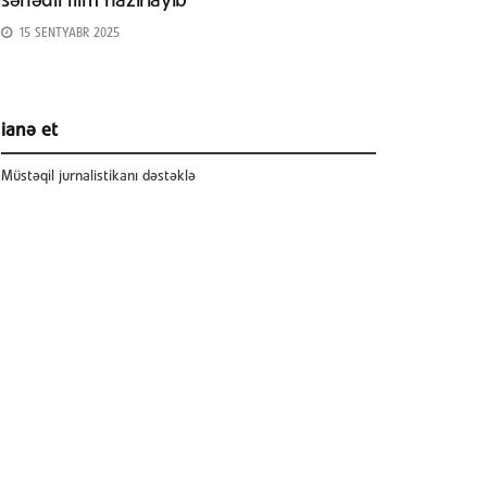
sənədli film hazırlayıb
15 SENTYABR 2025
ianə et
Müstəqil jurnalistikanı dəstəklə