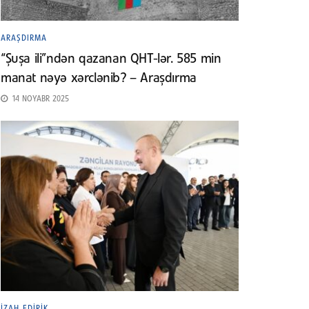
ARAŞDIRMA
“Şuşa ili”ndən qazanan QHT-lər. 585 min
manat nəyə xərclənib? – Araşdırma
14 NOYABR 2025
İZAH EDIRIK