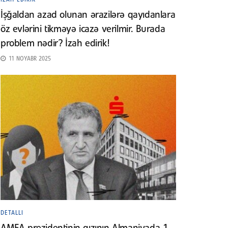
İşğaldan azad olunan ərazilərə qayıdanlara
öz evlərini tikməyə icazə verilmir. Burada
problem nədir? İzah edirik!
11 NOYABR 2025
DETALLI