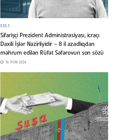
535.1
Sifarişçi Prezident Administrasiyası, icraçı
Daxili İşlər Nazirliyidir – 8 il azadlıqdan
məhrum edilən Rüfət Səfərovun son sözü
16 İYUN 2026