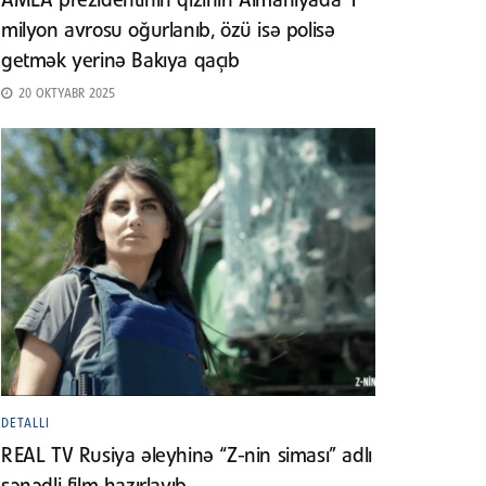
AMEA prezidentinin qızının Almaniyada 1
milyon avrosu oğurlanıb, özü isə polisə
getmək yerinə Bakıya qaçıb
20 OKTYABR 2025
DETALLI
REAL TV Rusiya əleyhinə “Z-nin siması” adlı