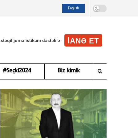
English
IANƏ ET
stəqil jurnalistikanı dəstəklə
#Seçki2024
Biz kimik