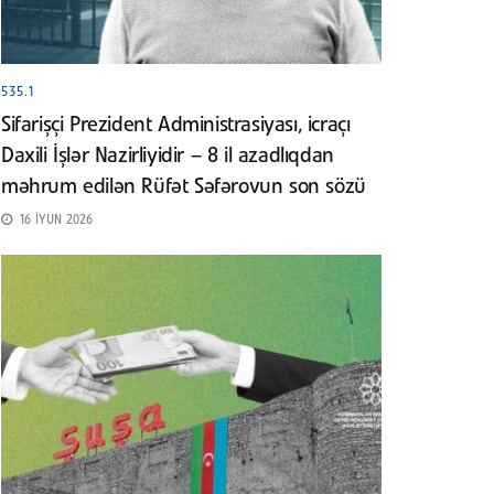
535.1
Sifarişçi Prezident Administrasiyası, icraçı
Daxili İşlər Nazirliyidir – 8 il azadlıqdan
məhrum edilən Rüfət Səfərovun son sözü
16 İYUN 2026