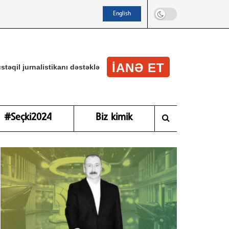
English
IANƏ ET
stəqil jurnalistikanı dəstəklə
#Seçki2024
Biz kimik