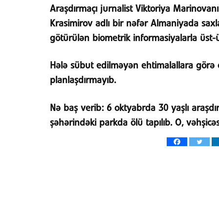
Araşdırmaçı jurnalist Viktoriya Marinovanı
Krasimirov adlı bir nəfər Almaniyada saxl
götürülən biometrik informasiyalarla üst-
Hələ sübut edilməyən ehtimalallara görə o
planlaşdırmayıb.
Nə baş verib:
6 oktyabrda 30 yaşlı araşdır
şəhərindəki parkda ölü tapılıb. O, vəhşic