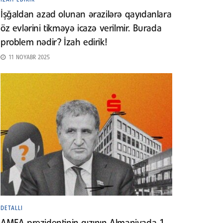
İşğaldan azad olunan ərazilərə qayıdanlara
öz evlərini tikməyə icazə verilmir. Burada
problem nədir? İzah edirik!
11 NOYABR 2025
DETALLI