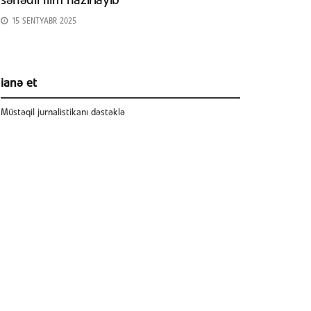
sənədli film hazırlayıb
15 SENTYABR 2025
ianə et
Müstəqil jurnalistikanı dəstəklə