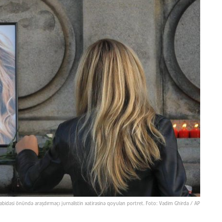
abidəsi önündə araşdırmaçı jurnalistin xatirəsinə qoyulan portret. Foto: Vadim Ghirda / AP