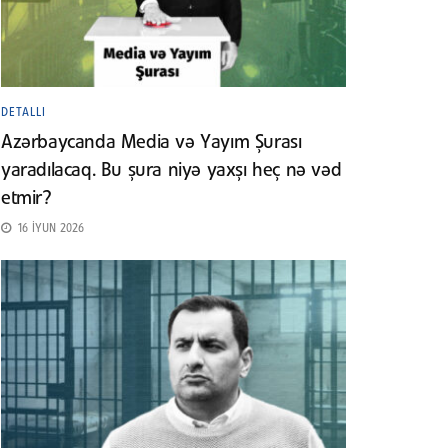
DETALLI
Azərbaycanda Media və Yayım Şurası
yaradılacaq. Bu şura niyə yaxşı heç nə vəd
etmir?
16 İYUN 2026