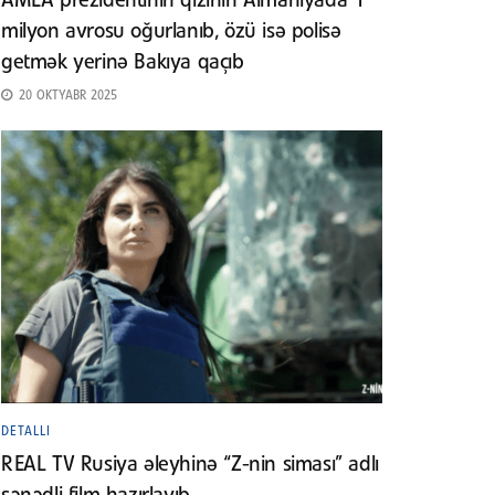
AMEA prezidentinin qızının Almaniyada 1
milyon avrosu oğurlanıb, özü isə polisə
getmək yerinə Bakıya qaçıb
20 OKTYABR 2025
DETALLI
REAL TV Rusiya əleyhinə “Z-nin siması” adlı