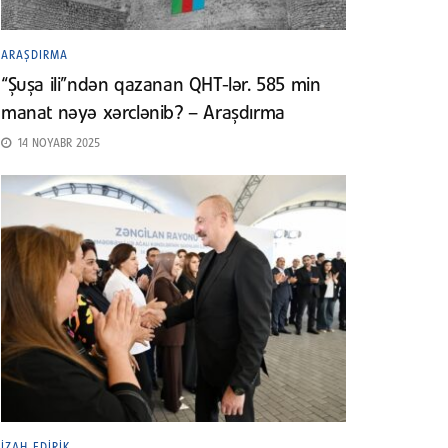
ARAŞDIRMA
“Şuşa ili”ndən qazanan QHT-lər. 585 min
manat nəyə xərclənib? – Araşdırma
14 NOYABR 2025
İZAH EDIRIK