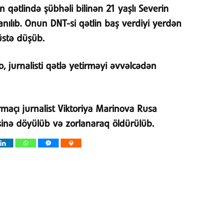
n qətlində şübhəli bilinən 21 yaşlı Severin
anılıb. Onun DNT-si qətlin baş verdiyi yerdən
üstə düşüb.
, jurnalisti qətlə yetirməyi əvvəlcədən
maçı jurnalist Viktoriya Marinova Rusa
əsinə döyülüb və zorlanaraq öldürülüb.