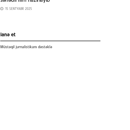
sənədli film hazırlayıb
15 SENTYABR 2025
ianə et
Müstəqil jurnalistikanı dəstəklə