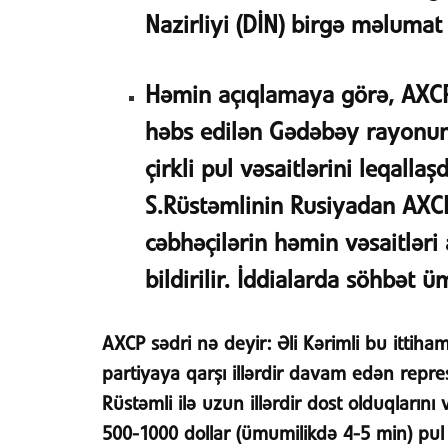
Nazirliyi (DİN) birgə məlumat
Həmin açıqlamaya görə, AXCP
həbs edilən Gədəbəy rayonunu
çirkli pul vəsaitlərini leqall
S.Rüstəmlinin Rusiyadan AXCP
cəbhəçilərin həmin vəsaitləri 
bildirilir. İddialarda söhbət 
AXCP sədri nə deyir:
Əli Kərimli bu ittiha
partiyaya qarşı illərdir davam edən repre
Rüstəmli ilə uzun illərdir dost olduqların
500-1000 dollar (ümumilikdə 4-5 min) pul