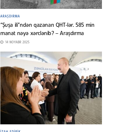
ARAŞDIRMA
“Şuşa ili”ndən qazanan QHT-lər. 585 min
manat nəyə xərclənib? – Araşdırma
14 NOYABR 2025
İZAH EDIRIK