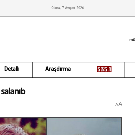
Cümə, 7 Avqust 2026
mü
Detallı
Araşdırma
 salanıb
A
A