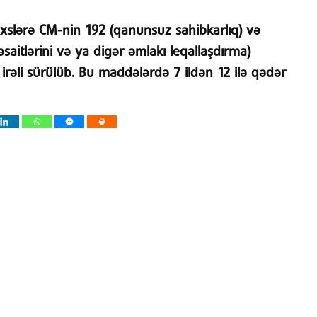
əxslərə CM-nin 192 (qanunsuz sahibkarlıq) və
əsaitlərini və ya digər əmlakı leqallaşdırma)
 irəli sürülüb. Bu maddələrdə 7 ildən 12 ilə qədər