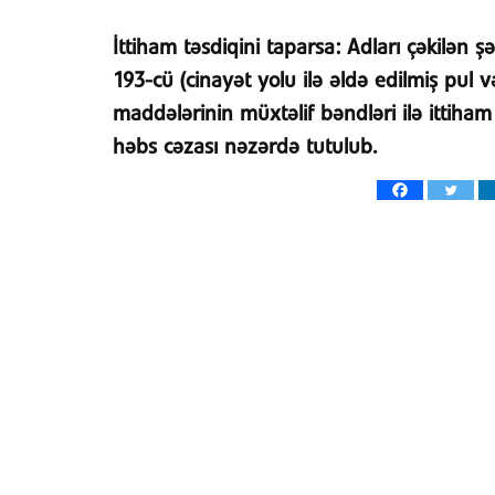
İttiham təsdiqini taparsa:
Adları çəkilən ş
193-cü (cinayət yolu ilə əldə edilmiş pul v
maddələrinin müxtəlif bəndləri ilə ittiham
həbs cəzası nəzərdə tutulub.