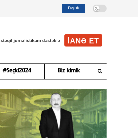
English
IANƏ ET
stəqil jurnalistikanı dəstəklə
#Seçki2024
Biz kimik