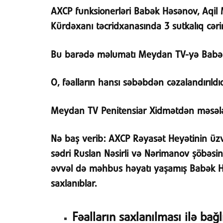
AXCP funksionerləri Babək Həsənov, Aqil 
Kürdəxanı təcridxanasında 3 sutkalıq cərim
Bu barədə məlumatı Meydan TV-yə Babək
O, fəalların hansı səbəbdən cəzalandırıldıq
Meydan TV Penitensiar Xidmətdən məsələ
Nə baş verib:
AXCP Rəyasət Heyətinin üzvü
sədri Ruslan Nəsirli və Nərimanov şöbəs
əvvəl də məhbus həyatı yaşamış Babək 
saxlanıblar.
Fəalların saxlanılması ilə bağl