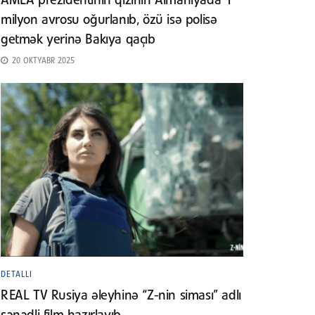
AMEA prezidentinin qızının Almaniyada 1
milyon avrosu oğurlanıb, özü isə polisə
getmək yerinə Bakıya qaçıb
20 OKTYABR 2025
DETALLI
REAL TV Rusiya əleyhinə “Z-nin siması” adlı