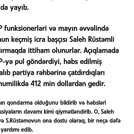
 da yayıb.
 funksionerləri və mayın əvvəlində
n keçmiş icra başçısı Saleh Rüstəmli
aşdırmaqda ittiham olunurlar. Açıqlamada
-yə pul göndərdiyi, həbs edilmiş
alıb partiya rəhbərinə çatdırdıqları
ümumilikdə 412 min dollardan gedir.
mın qondarma olduğunu bildirib və həbsləri
ssiyaların davamı kimi qiymətləndirib. O, Saleh
ı və S.Rüstəmovun ona dostu olaraq, bir neçə dəfə
 yardımı edib.