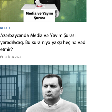
DETALLI
Azərbaycanda Media və Yayım Şurası
yaradılacaq. Bu şura niyə yaxşı heç nə vəd
etmir?
16 İYUN 2026