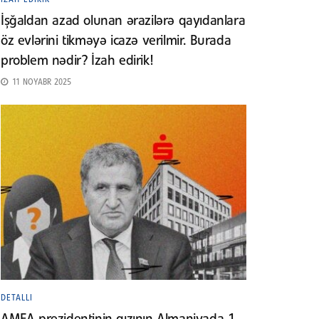
İşğaldan azad olunan ərazilərə qayıdanlara
öz evlərini tikməyə icazə verilmir. Burada
problem nədir? İzah edirik!
11 NOYABR 2025
DETALLI