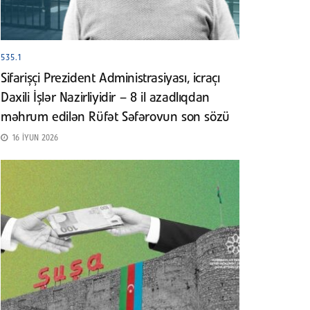
535.1
Sifarişçi Prezident Administrasiyası, icraçı
Daxili İşlər Nazirliyidir – 8 il azadlıqdan
məhrum edilən Rüfət Səfərovun son sözü
16 İYUN 2026