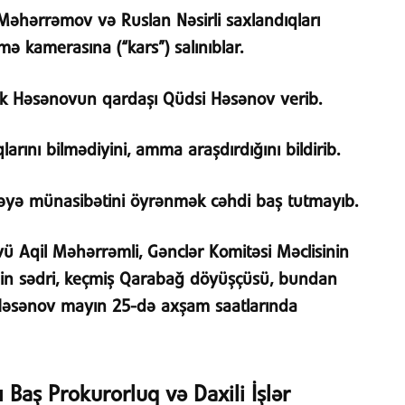
Məhərrəmov və Ruslan Nəsirli saxlandıqları
ə kamerasına (“kars”) salınıblar.
 Həsənovun qardaşı Qüdsi Həsənov verib.
larını bilmədiyini, amma araşdırdığını bildirib.
yə münasibətini öyrənmək cəhdi baş tutmayıb.
 Aqil Məhərrəmli, Gənclər Komitəsi Məclisinin
inin sədri, keçmiş Qarabağ döyüşçüsü, bundan
Həsənov mayın 25-də axşam saatlarında
ı Baş Prokurorluq və Daxili İşlər