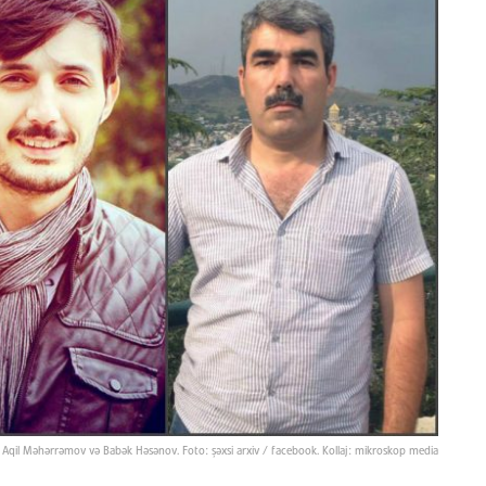
i, Aqil Məhərrəmov və Babək Həsənov. Foto: şəxsi arxiv / facebook. Kollaj: mikroskop media