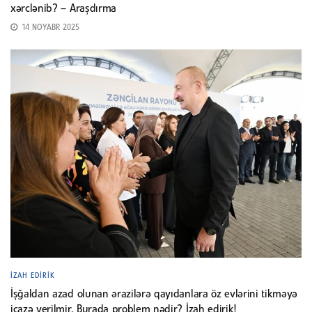
xərclənib? – Araşdırma
14 NOYABR 2025
İZAH EDIRIK
İşğaldan azad olunan ərazilərə qayıdanlara öz evlərini tikməyə
icazə verilmir. Burada problem nədir? İzah edirik!