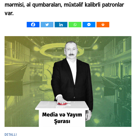
mərmisi, əl qumbaraları, müxtəlif kalibrli patronlar
var.
DETALLI