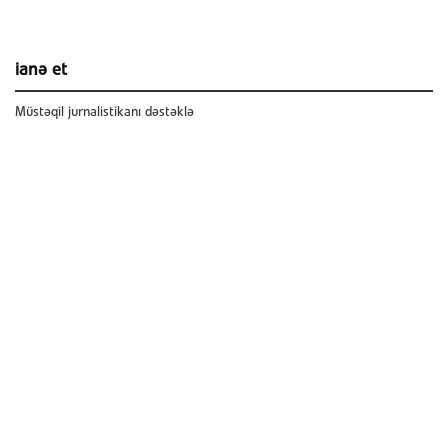
ianə et
Müstəqil jurnalistikanı dəstəklə