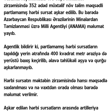
zirzəmisində 352 ədəd müxtəlif növ təlim məqsədli
partlamamış hərbi sursat aşkar edilib. Bu barədə
Azərbaycan Respublikası Ərazilərinin Minalardan
Təmizlənməsi üzrə Milli Agentliyi (ANAMA) məlumat
yayıb.
Agentlik bildirir ki, partlamamış hərbi sursatların
tapıldığı yerin ətrafında 400 kvadrat metr əraziyə də
yerüstü baxış keçirilib, əlavə təhlükəli əşya və qurğu
aşkarlanmayıb.
Hərbi sursatın məktəbin zirzəmisində hansı məqsədlə
saxlanılması və nə vaxtdan orada olması barədə
məlumat verilmir.
Aşkar edilən hərbi sursatların arasında artilleriya