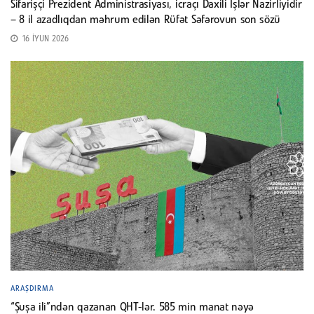
Sifarişçi Prezident Administrasiyası, icraçı Daxili İşlər Nazirliyidir
– 8 il azadlıqdan məhrum edilən Rüfət Səfərovun son sözü
16 İYUN 2026
ARAŞDIRMA
“Şuşa ili”ndən qazanan QHT-lər. 585 min manat nəyə