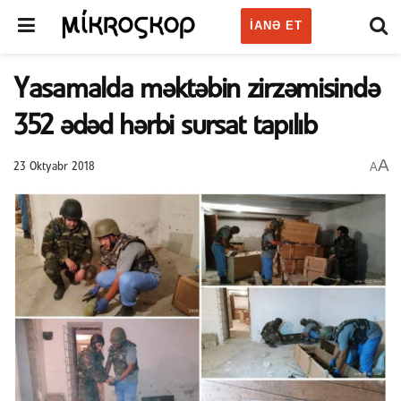
IANƏ ET
Yasamalda məktəbin zirzəmisində
352 ədəd hərbi sursat tapılıb
A
A
23 Oktyabr 2018