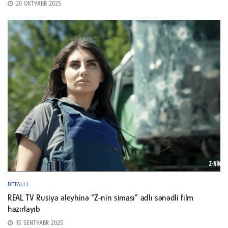
20 OKTYABR 2025
DETALLI
REAL TV Rusiya əleyhinə “Z-nin siması” adlı sənədli film
hazırlayıb
15 SENTYABR 2025