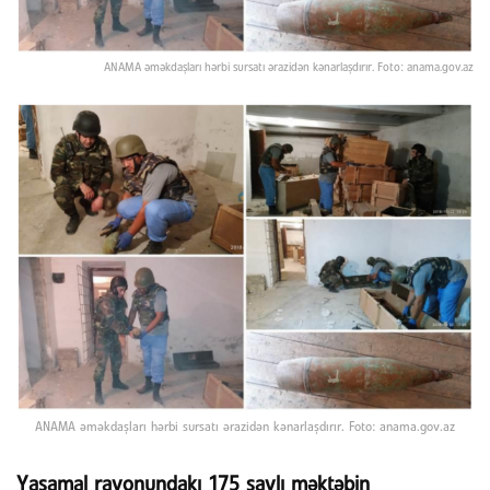
ANAMA əməkdaşları hərbi sursatı ərazidən kənarlaşdırır. Foto: anama.gov.az
ANAMA əməkdaşları hərbi sursatı ərazidən kənarlaşdırır. Foto: anama.gov.az
Yasamal rayonundakı 175 saylı məktəbin