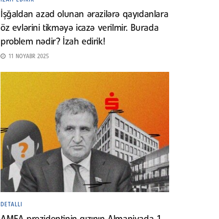
İşğaldan azad olunan ərazilərə qayıdanlara
öz evlərini tikməyə icazə verilmir. Burada
problem nədir? İzah edirik!
11 NOYABR 2025
DETALLI