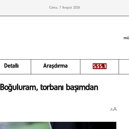
Cümə, 7 Avqust 2026
mü
Detallı
Araşdırma
 “Boğuluram, torbanı başımdan
A
A