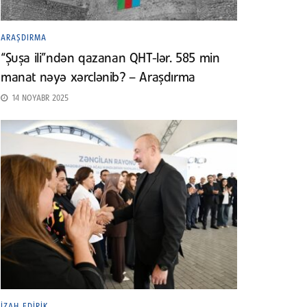
ARAŞDIRMA
“Şuşa ili”ndən qazanan QHT-lər. 585 min
manat nəyə xərclənib? – Araşdırma
14 NOYABR 2025
İZAH EDIRIK