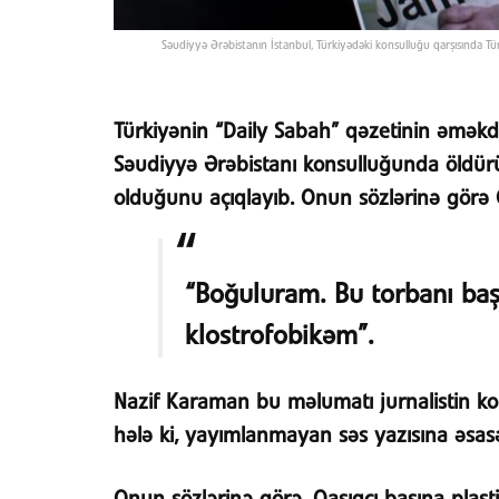
Səudiyyə Ərəbistanın İstanbul, Türkiyədəki konsulluğu qarşısında Türk
Türkiyənin “Daily Sabah” qəzetinin əməkd
Səudiyyə Ərəbistanı konsulluğunda öldürül
olduğunu açıqlayıb. Onun sözlərinə görə
“Boğuluram. Bu torbanı ba
klostrofobikəm”.
Nazif Karaman bu məlumatı jurnalistin k
hələ ki, yayımlanmayan səs yazısına əsas