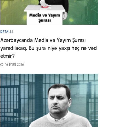
DETALLI
Azərbaycanda Media və Yayım Şurası
yaradılacaq. Bu şura niyə yaxşı heç nə vəd
etmir?
16 İYUN 2026