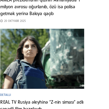
AMEA prezidentinin qızının Almaniyada 1
milyon avrosu oğurlanıb, özü isə polisə
getmək yerinə Bakıya qaçıb
20 OKTYABR 2025
DETALLI
REAL TV Rusiya əleyhinə “Z-nin siması” adlı