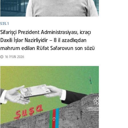
535.1
Sifarişçi Prezident Administrasiyası, icraçı
Daxili İşlər Nazirliyidir – 8 il azadlıqdan
məhrum edilən Rüfət Səfərovun son sözü
16 İYUN 2026