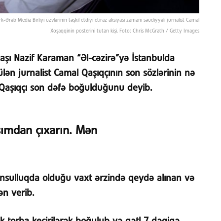
-Ərəb Media Birliyi üzvlərinin təşkil etdiyi etiraz aksiyası zamanı səudiyyəli jurnalist Camal
Xoşaqqinin posterini tutan kişi. Foto: Chris McGrath / Getty Images
aşı Nazif Karaman “Əl-cəzirə”yə İstanbulda
ən jurnalist Camal Qaşıqçının son sözlərinin nə
 Qaşıqçı son dəfə boğulduğunu deyib.
şımdan çıxarın. Mən
onsulluqda olduğu vaxt ərzində qeydə alınan və
ən verib.