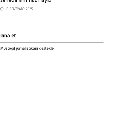
sənədli film hazırlayıb
15 SENTYABR 2025
ianə et
Müstəqil jurnalistikanı dəstəklə