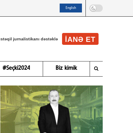
English
IANƏ ET
stəqil jurnalistikanı dəstəklə
#Seçki2024
Biz kimik