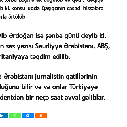
ik torba keçirilərək boğulub və qətl 7 dəqiqə
ki, konsulluqda Qaşıqçının cəsədi hissələrə
la örtülüb.
yib Ərdoğan isə şənbə günü deyib ki,
an səs yazısı Səudiyyə Ərəbistanı, ABŞ,
itaniyaya təqdim edilib.
 Ərəbistanı jurnalistin qatillərinin
uğunu bilir və və onlar Türkiyəyə
dentdən bir neçə saat əvvəl gəliblər.