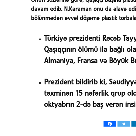
Onun sözlərinə görə, Qaşıqçı başına plast
davam edib. N.Karaman onu da əlavə edib 
bölünmədən əvvəl döşəmə plastik torbalar
Türkiyə prezidenti Rəcəb Tay
Qaşıqçının ölümü ilə bağlı ol
Almaniya, Fransa və Böyük Br
Prezident bildirib ki, Səudiyyə
təxminən 15 nəfərlik qrup old
oktyabrın 2-də baş verən insi